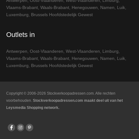
Antwerpen
,
Oost-Vlaanderen
,
West-Vlaanderen
,
Limburg
,
Vlaams-Brabant
,
Waals-Brabant
,
Henegouwen
,
Namen
,
Luik
,
Luxemburg
,
Brussels Hoofdstedelijk Gewest
Outlets in
Antwerpen
,
Oost-Vlaanderen
,
West-Vlaanderen
,
Limburg
,
Vlaams-Brabant
,
Waals-Brabant
,
Henegouwen
,
Namen
,
Luik
,
Luxemburg
,
Brussels Hoofdstedelijk Gewest
Copyright © 2006-2026 Stockverkoopadressen.com. Alle rechten
voorbehouden.
Stockverkoopadressen.com maakt deel uit van het
Leysmedia Shopping network.