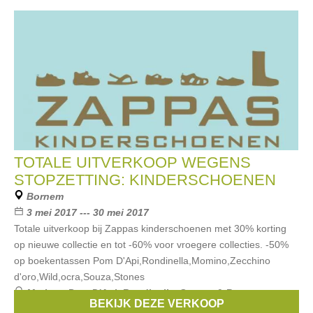
TOTALE UITVERKOOP WEGENS
STOPZETTING: KINDERSCHOENEN
Bornem
3 mei 2017 --- 30 mei 2017
Totale uitverkoop bij Zappas kinderschoenen met 30% korting
op nieuwe collectie en tot -60% voor vroegere collecties. -50%
op boekentassen Pom D'Api,Rondinella,Momino,Zecchino
d'oro,Wild,ocra,Souza,Stones
Merken:
Pom D'Api
,
Rondinella
,
Stones & Bones
,
BEKIJK DEZE VERKOOP
Momino
,
Zecchino d'oro
, ...