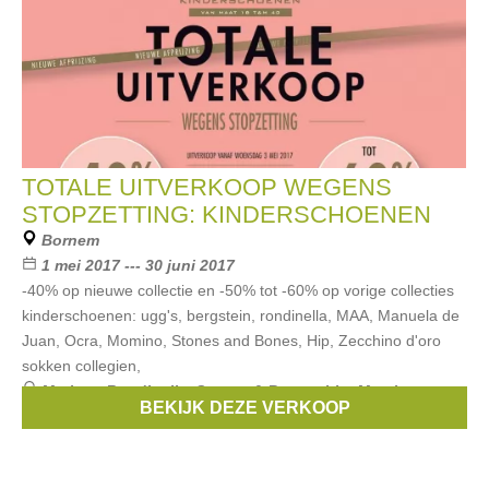
TOTALE UITVERKOOP WEGENS
STOPZETTING: KINDERSCHOENEN
Bornem
1 mei 2017 --- 30 juni 2017
-40% op nieuwe collectie en -50% tot -60% op vorige collecties
kinderschoenen: ugg's, bergstein, rondinella, MAA, Manuela de
Juan, Ocra, Momino, Stones and Bones, Hip, Zecchino d'oro
sokken collegien,
Merken:
Rondinella
,
Stones & Bones
,
hip
,
Momino
,
BEKIJK DEZE VERKOOP
Zecchino d'oro
, ...