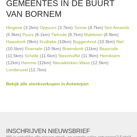
GEMEENTES IN DE BUURT
VAN BORNEM
Hingene
(3.2km)
Oppuurs
(3.7km)
Temse
(4.7km)
Sint-Amands
(5.9km)
Puurs
(6.1km)
Tielrode
(8.7km)
Malderen
(8.8km)
Haasdonk
(9km)
Kruibeke
(10km)
Buggenhout
(10.3km)
Niel
(10.5km)
Elversele
(10.9km)
Breendonk
(11km)
Baasrode
(11.5km)
Schelle
(11.6km)
Steenhuffel
(11.9km)
Hemiksem
(12km)
Hamme
(12km)
Nieuwkerken-Waas
(12.5km)
Londerzeel
(12.7km)
Bekijk alle stockverkopen in Antwerpen
INSCHRIJVEN NIEUWSBRIEF