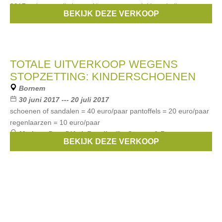
2017 trakteren wij al onze klanten op een lekkere Italiaanse
BEKIJK DEZE VERKOOP
gelato. Bovendien
TOTALE UITVERKOOP WEGENS
STOPZETTING: KINDERSCHOENEN
Bornem
30 juni 2017 --- 20 juli 2017
schoenen of sandalen = 40 euro/paar pantoffels = 20 euro/paar
regenlaarzen = 10 euro/paar
Merken:
Pom D'Api
,
Rondinella
,
Stones & Bones
,
BEKIJK DEZE VERKOOP
Momino
,
Wild
, ...