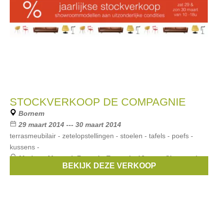
STOCKVERKOOP DE COMPAGNIE
Bornem
29 maart 2014 --- 30 maart 2014
terrasmeubilair - zetelopstellingen - stoelen - tafels - poefs -
kussens -
Merken:
Manutti
,
Fermob
,
Extremis
,
Vincent Sheppard
,
BEKIJK DEZE VERKOOP
Hay
, ...