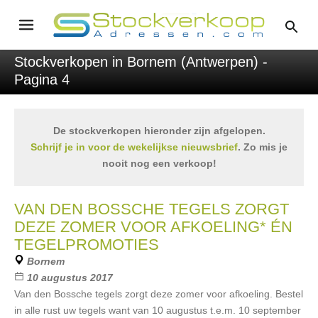
Stockverkopen in Bornem (Antwerpen) -
Pagina 4
De stockverkopen hieronder zijn afgelopen.
Schrijf je in voor de wekelijkse nieuwsbrief
. Zo mis je
nooit nog een verkoop!
VAN DEN BOSSCHE TEGELS ZORGT
DEZE ZOMER VOOR AFKOELING* ÉN
TEGELPROMOTIES
Bornem
10 augustus 2017
Van den Bossche tegels zorgt deze zomer voor afkoeling. Bestel
in alle rust uw tegels want van 10 augustus t.e.m. 10 september