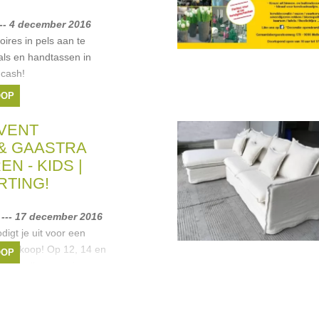
-- 4 december 2016
ires in pels aan te
als en handtassen in
 cash!
OOP
VENT
& GAASTRA
N - KIDS |
RTING!
--- 17 december 2016
igt je uit voor een
véverkoop! Op 12, 14 en
OOP
t u welkom op de
, mannen- en
Gregor. McGregor
r