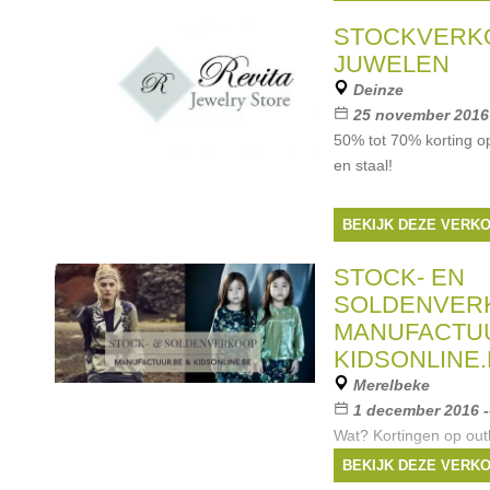
kan gerust in één ad
met
STOCKVERKO
Merken:
Essentiel
JUWELEN
Deinze
25 november 2016 
50% tot 70% korting op
en staal!
BEKIJK DEZE VERK
STOCK- EN
SOLDENVER
MANUFACTUU
KIDSONLINE
Merelbeke
1 december 2016 -
Wat? Kortingen op out
nieuwe collectie: -30%
BEKIJK DEZE VERK
mogelijk, parking voor