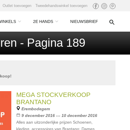
Outlet toevoegen
Tweedehandswinkel toevoegen
WINKELS
2E HANDS
NIEUWSBRIEF
ren - Pagina 189
rkoop!
MEGA STOCKVERKOOP
BRANTANO
Erembodegem
9 december 2016 --- 10 december 2016
Alles aan uitzonderlijke prijzen Schoenen,
kleding, accessoires van Brantano: Dames,