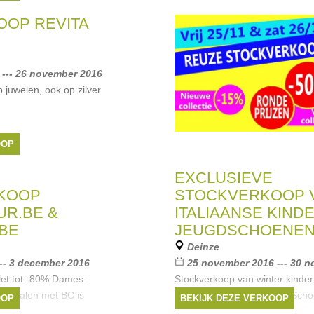
em worden uitgesproken
OP REVITA
--- 26 november 2016
 juwelen, ook op zilver
OOP
EXCLUSIEVE
KOOP
STOCKVERKOOP 
R.BE &
ITALIAANSE KINDE
.BE
JEUGDSCHOENE
Deinze
-- 3 december 2016
25 november 2016 --- 30 
let tot -80% Dames:
Stockverkoop van winter kinder
* Betalen met BC is
jeugdschoenen M18-M42 Scho
OOP
BEKIJK DEZE VERKOOP
 de winkel en in
Laarzen €75 ENKEL CASH Mid