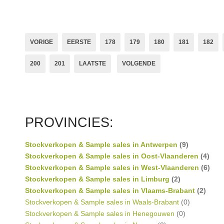
Roskamstraat Merken 
Merken kids: Simple K
Merken:
Simple K
VORIGE
EERSTE
178
179
180
181
182
Bellerose
,
finger in 
200
201
LAATSTE
VOLGENDE
PROVINCIES:
Stockverkopen & Sample sales in Antwerpen
(9)
Stockverkopen & Sample sales in Oost-Vlaanderen
(4)
Stockverkopen & Sample sales in West-Vlaanderen
(6)
Stockverkopen & Sample sales in Limburg
(2)
Stockverkopen & Sample sales in Vlaams-Brabant
(2)
Stockverkopen & Sample sales in Waals-Brabant
(0)
Stockverkopen & Sample sales in Henegouwen
(0)