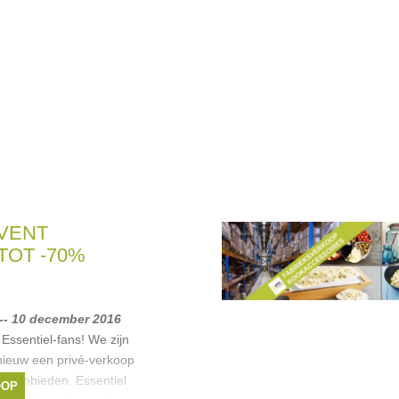
VENT
 TOT -70%
-- 10 december 2016
Essentiel-fans! We zijn
nieuw een privé-verkoop
n aanbieden. Essentiel
OOP