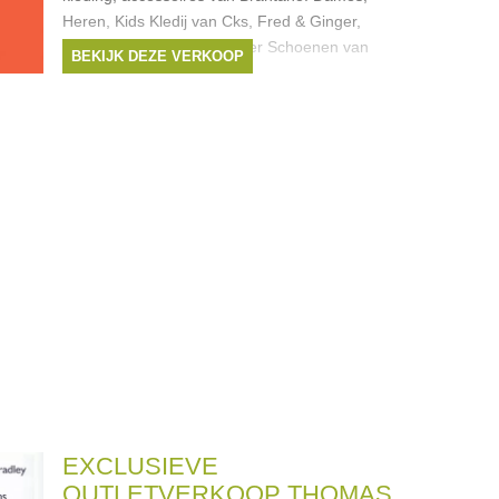
Heren, Kids Kledij van Cks, Fred & Ginger,
Friday, Baker Bridge, Ginger Schoenen van
BEKIJK DEZE VERKOOP
Clarks, Kickers, Converse,
Merken:
Fred & Ginger
,
CKS
,
Converse
,
Kipling
,
VANS
, ...
EXCLUSIEVE
OUTLETVERKOOP THOMAS