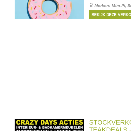
Merken:
Mim-Pi
,
S
Albababy
,
De Melkbr
BEKIJK DEZE VERK
STOCKVERK
TEAKDEALS 