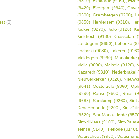
(9810)
,
Eksaarde (9160)
,
Elver
(9420)
,
Evergem (9940)
,
Gaver
(9500)
,
Grembergen (9200)
,
Ha
est
(0)
(9850)
,
Herdersem (9310)
,
Her
Kalken (9270)
,
Kallo (9120)
,
Ka
Kieldrecht (9130)
,
Knesselare 
Landegem (9850)
,
Lebbeke (9
Lochristi (9080)
,
Lokeren (9160
Maldegem (9990)
,
Mariakerke 
Melle (9090)
,
Melsele (9120)
,
M
Nazareth (9810)
,
Nederbrakel 
Nieuwerkerken (9320)
,
Nieuwk
(9041)
,
Oosterzele (9860)
,
Oph
(9290)
,
Ronse (9600)
,
Ruien (
(9688)
,
Serskamp (9260)
,
Sint
Dendermonde (9200)
,
Sint-Gil
(9520)
,
Sint-Maria-Lierde (957
Sint-Niklaas (9100)
,
Sint-Pauwe
Temse (9140)
,
Tielrode (9140)
Waarschoot (9950)
,
Waasmunst