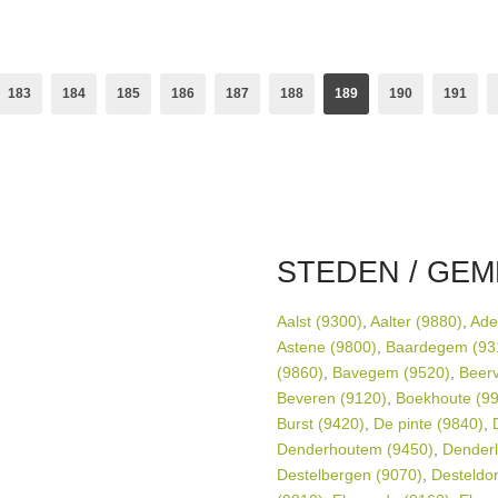
dames; Sessun,...
zaterdag 26/11 van 12u. tot 14u
ids,Bobo
Merken:
Ralph Lauren
,
Il 
ids
,
Anne kurris
,
Banaline
,
Rondinella
, ...
183
184
185
186
187
188
189
190
191
the nose
,
aymara
, ...
STEDEN / GEM
Aalst (9300)
,
Aalter (9880)
,
Ade
Astene (9800)
,
Baardegem (93
(9860)
,
Bavegem (9520)
,
Beerv
Beveren (9120)
,
Boekhoute (9
Burst (9420)
,
De pinte (9840)
,
Denderhoutem (9450)
,
Dender
Destelbergen (9070)
,
Desteldo