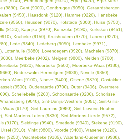
sele (9140)
,
Erembodegem (9320)
,
Erpe (9420)
,
Erpe-Mere
e (9890)
,
Gent (9000)
,
Gentbrugge (9050)
,
Geraardsbergen
altert (9450)
,
Haasdonk (9120)
,
Hamme (9220)
,
Hansbeke
zele (9550)
,
Heusden (9070)
,
Hofstade (9308)
,
Huise (9750)
,
llo (9130)
,
Kaprijke (9970)
,
Kemzeke (9190)
,
Kerksken (9451)
,
(9910)
,
Kruibeke (9150)
,
Kruishoutem (9770)
,
Laarne (9270)
,
280)
,
Lede (9340)
,
Ledeberg (9050)
,
Lembeke (9971)
,
)
,
Lotenhulle (9880)
,
Lovendegem (9920)
,
Machelen (9870)
,
(9030)
,
Meerbeke (9402)
,
Meigem (9800)
,
Melden (9700)
,
erelbeke (9820)
,
Moerbeke (9500)
,
Moerbeke-Waas (9180)
,
(9660)
,
Nederzwalm-Hermelgem (9636)
,
Nevele (9850)
,
erken-Waas (9100)
,
Ninove (9400)
,
Olsene (9870)
,
Oostakker
asselt (9500)
,
Oudenaarde (9700)
,
Outer (9406)
,
Overmere
9690)
,
Schellebelle (9260)
,
Schoonaarde (9200)
,
Schorisse
-Amandsberg (9040)
,
Sint-Denijs-Westrem (9051)
,
Sint-Gillis-
lis-Waas (9170)
,
Sint-Laureins (9980)
,
Sint-Lievens-Houtem
0)
,
Sint-Martens-Latem (9830)
,
Sint-Martens-Lierde (9572)
,
ls (9170)
,
Sleidinge (9940)
,
Smetlede (9340)
,
Stekene (9190)
,
,
Ursel (9910)
,
Vinkt (9800)
,
Voorde (9400)
,
Vrasene (9120)
,
er (9250)
,
Wachtebeke (9185)
,
Waterland-Oudeman (9988)
,