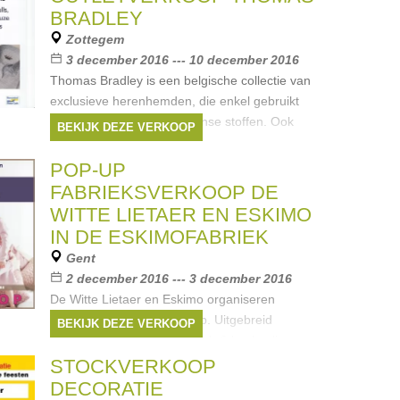
BRADLEY
Zottegem
3 december 2016 --- 10 december 2016
Thomas Bradley is een belgische collectie van
exclusieve herenhemden, die enkel gebruikt
maakt van de fijnste Italiaanse stoffen. Ook
BEKIJK DEZE VERKOOP
ruim aanbod truien.
Merken:
Thomas Bradley
,
Alex & Sons
,
POP-UP
Demalux
FABRIEKSVERKOOP DE
WITTE LIETAER EN ESKIMO
IN DE ESKIMOFABRIEK
Gent
2 december 2016 --- 3 december 2016
De Witte Lietaer en Eskimo organiseren
samen hun fabrieksverkoop. Uitgebreid
BEKIJK DEZE VERKOOP
aanbod aan bed-, bad-, tafel- & keukenlinnen,
pyjama's & ondergoed. Zeker de moeite om
STOCKVERKOOP
een kijkje te komen nemen
DECORATIE