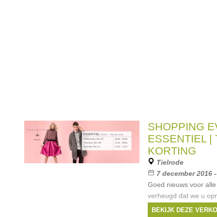
SHOPPING E
ESSENTIEL |
KORTING
Tielrode
7 december 2016 -
Goed nieuws voor alle 
verheugd dat we u op
van dit topmerk kunne
BEKIJK DEZE VERK