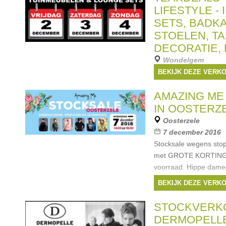
LIFESTYLE -
SETS, BADK
STOELEN, TA
DECORATIE, E
Wondelgem
2 december 2016 -
BEKIJK DEZE VERK
Home & Lifestyle - Int
AMAZING ME
Stoelen, Tafels, Decora
meubelen van de groo
IN OOSTERZ
bodemprijzen! Koop n
Oosterzele
tafels en stoelen tege
7 december 2016
Merken:
Diamond 
Stocksale wegens stop
seated
,
Cote d'Azur
,
met GROTE KORTINGEN
voorraad. Hippe dames
babykleding, mooie b
BEKIJK DEZE VERK
accessoires... Met m
waaronder
STOCKVERK
Merken:
Froy & D
DERMOPELL
Kidscase
,
Lily Balou