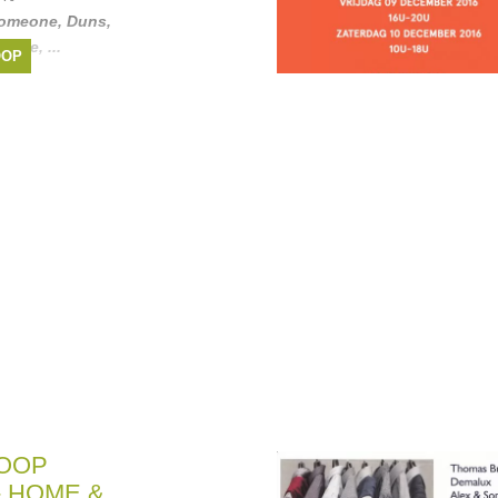
omeone
,
Duns
,
igade
, ...
OOP
OOP
- HOME &