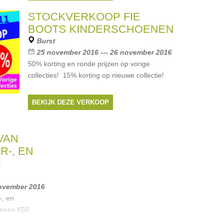
STOCKVERKOOP FIE
BOOTS KINDERSCHOENEN
Burst
25 november 2016 --- 26 november 2016
50% korting en ronde prijzen op vorige
collecties! 15% korting op nieuwe collectie!
BEKIJK DEZE VERKOOP
VAN
R-, EN
N
november 2016
-, en
enen €50
dagpauze op