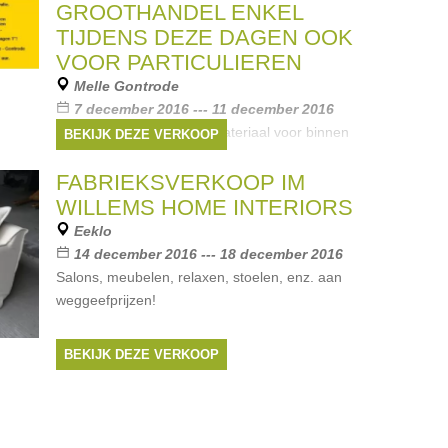
Merken:
Eskimo
,
De Witte Lietaer
GROOTHANDEL ENKEL
TIJDENS DEZE DAGEN OOK
VOOR PARTICULIEREN
Melle Gontrode
7 december 2016 --- 11 december 2016
stock verkoop decoratie materiaal voor binnen
BEKIJK DEZE VERKOOP
en buiten ook super voor kerst / Nieuwjaars
geschenken... SCHERPE PRIJZEN ideaal om
FABRIEKSVERKOOP IM
je huis een extra mooi tintje te geven voor de
WILLEMS HOME INTERIORS
feesten we zijn doorloprd
Eeklo
14 december 2016 --- 18 december 2016
Salons, meubelen, relaxen, stoelen, enz. aan
weggeefprijzen!
BEKIJK DEZE VERKOOP