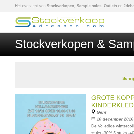
Het overzicht van
Stockverkopen
,
Sample sales
,
Outlets
en
2deha
Stockverkopen & Samp
Schri
GROTE KOP
KINDERKLED
Gent
10 december 2016
De Volledige wintercoll
stuks -30% 5 stuks -4