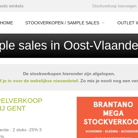
nds winkels
.
Stockverkoop toevoegen
HOME
STOCKVERKOPEN / SAMPLE SALES
OUTLET 
le sales in Oost-Vlaande
De stockverkopen hieronder zijn afgelopen.
jf je in voor de wekelijkse nieuwsbrief
. Zo mis je nooit nog een ve
PELVERKOOP
IJ GENT
ectie : 2 stuks -25% 3
0%