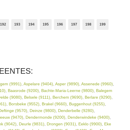
.!
Gufo
,
Cherie
,
192
193
194
195
196
197
198
199
EENTES:
gem (9991)
,
Aspelare (9404)
,
Asper (9890)
,
Assenede (9960)
,
10)
,
Baasrode (9200)
,
Bachte-Maria-Leerne (9800)
,
Balegem
elde (9080)
,
Belsele (9111)
,
Berchem (9690)
,
Berlare (9290)
,
961)
,
Borsbeke (9552)
,
Brakel (9660)
,
Buggenhout (9255)
,
Deftinge (9570)
,
Deinze (9800)
,
Denderbelle (9280)
,
leeuw (9470)
,
Dendermonde (9200)
,
Denderwindeke (9400)
,
nk (9042)
,
Deurle (9831)
,
Drongen (9031)
,
Eeklo (9900)
,
Eke