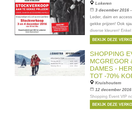
Lokeren
3 december 2016 -
Leder, daim en accesso
gekke prijzen! Ook sja
diverse kleuren! Enkel
BEKIJK DEZE VERK
SHOPPING E
MCGREGOR 
DAMES - HERE
TOT -70% KO
Kruishoutem
12 december 2016 
Shopping Event VIP nod
nieuwe exclusieve pri
BEKIJK DEZE VERK
17 december 2016 ben
verkoop van vrouwen-
kinderkleding van Mc
Merken:
McGrego