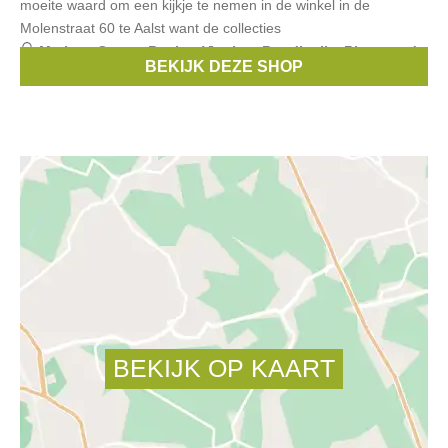
moeite waard om een kijkje te nemen in de winkel in de
Molenstraat 60 te Aalst want de collecties
Merken:
Scapa
,
Replay
,
Vingino
,
Rondinella
,
Riverwoods
,
BEKIJK DEZE SHOP
...