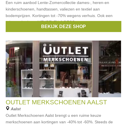
Een ruim aanbod Lente-Zomercollectie dames-, heren-en
kinderschoenen, handtassen, valiezen en textiel aan
bodemprijzen. Kortingen tot -70% wegens verhuis. Ook een
ruim aanbod aan MEUBELEN & DECO
BEKIJK DEZE SHOP
Merken:
Liu Jo
,
CKS
,
Puma
,
Timberland
,
Samsonite
, ...
OUTLET MERKSCHOENEN AALST
Aalst
Outlet Merkschoenen Aalst brengt u een ruime keuze
merkschoenen aan kortingen van -40% tot -60%. Steeds de