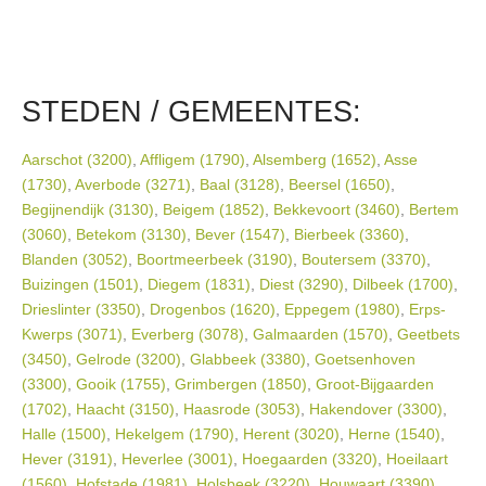
STEDEN / GEMEENTES:
Aarschot (3200)
,
Affligem (1790)
,
Alsemberg (1652)
,
Asse
(1730)
,
Averbode (3271)
,
Baal (3128)
,
Beersel (1650)
,
Begijnendijk (3130)
,
Beigem (1852)
,
Bekkevoort (3460)
,
Bertem
(3060)
,
Betekom (3130)
,
Bever (1547)
,
Bierbeek (3360)
,
Blanden (3052)
,
Boortmeerbeek (3190)
,
Boutersem (3370)
,
Buizingen (1501)
,
Diegem (1831)
,
Diest (3290)
,
Dilbeek (1700)
,
Drieslinter (3350)
,
Drogenbos (1620)
,
Eppegem (1980)
,
Erps-
Kwerps (3071)
,
Everberg (3078)
,
Galmaarden (1570)
,
Geetbets
(3450)
,
Gelrode (3200)
,
Glabbeek (3380)
,
Goetsenhoven
(3300)
,
Gooik (1755)
,
Grimbergen (1850)
,
Groot-Bijgaarden
(1702)
,
Haacht (3150)
,
Haasrode (3053)
,
Hakendover (3300)
,
Halle (1500)
,
Hekelgem (1790)
,
Herent (3020)
,
Herne (1540)
,
Hever (3191)
,
Heverlee (3001)
,
Hoegaarden (3320)
,
Hoeilaart
(1560)
,
Hofstade (1981)
,
Holsbeek (3220)
,
Houwaart (3390)
,