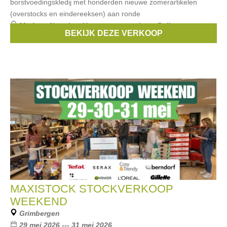
borstvoedingskledij met honderden nieuwe zomerartikelen
(overstocks en eindereeksen) aan ronde
Merken:
Noppies
,
Un ventre pour deux
,
Balloon
,
BEKIJK DEZE VERKOOP
Love2wait
,
mamalicious
, ...
MAXISTOCK STOCKVERKOOP
WEEKEND
Grimbergen
29 mei 2026 --- 31 mei 2026