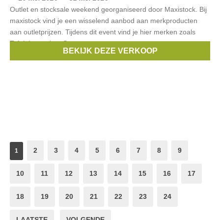
Outlet en stocksale weekend georganiseerd door Maxistock. Bij
maxistock vind je een wisselend aanbod aan merkproducten
aan outletprijzen. Tijdens dit event vind je hier merken zoals
Tefal, Lagostina, Serax,
BEKIJK DEZE VERKOOP
Merken:
nivea
,
serax
,
Tefal
,
Playmobil
,
Lagostina
, ...
2
3
4
5
6
7
8
9
1
10
11
12
13
14
15
16
17
18
19
20
21
22
23
24
LAATSTE
VOLGENDE