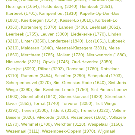
Huizingen (1654)
,
Huldenberg (3040)
,
Humbeek (1851)
,
Itterbeek (1701)
,
Kampenhout (1910)
,
Kapelle-Op-Den-Bos
(1880)
,
Keerbergen (3140)
,
Kessel-Lo (3010)
,
Korbeek-Lo
(3360)
,
Kortenberg (3070)
,
Landen (3400)
,
Leefdaal (3061)
,
Leerbeek (1755)
,
Leuven (3000)
,
Liedekerke (1770)
,
Linden
(3210)
,
Linter (3350)
,
Londerzeel (1840)
,
Lot (1651)
,
Lubbeek
(3210)
,
Malderen (1840)
,
Meensel-Kiezegem (3391)
,
Meise
(1860)
,
Merchtem (1785)
,
Mollem (1730)
,
Nieuwenrode (1880)
,
Nieuwrode (3221)
,
Opwijk (1745)
,
Oud-Heverlee (3050)
,
Overijse (3090)
,
Rillaar (3202)
,
Roosdaal (1760)
,
Rotselaar
(3110)
,
Rummen (3454)
,
Schaffen (3290)
,
Schepdaal (1703)
,
Scherpenheuvel (3270)
,
Sint-Genesius-Rode (1640)
,
Sint-Joris-
Winge (3390)
,
Sint-Kwintens-Lennik (1750)
,
Sint-Pieters-Leeuw
(1600)
,
Steenhuffel (1840)
,
Steenokkerzeel (1820)
,
Strombeek-
Bever (1853)
,
Ternat (1740)
,
Tervuren (3080)
,
Tielt-Winge
(3390)
,
Tienen (3300)
,
Tildonk (3150)
,
Tremelo (3120)
,
Veltem-
Beisem (3020)
,
Vilvoorde (1800)
,
Vlezenbeek (1602)
,
Vollezele
(1570)
,
Wemmel (1780)
,
Werchter (3118)
,
Wespelaar (3150)
,
Wezemaal (3111)
,
Wezembeek-Oppem (1970)
,
Wijgmaal