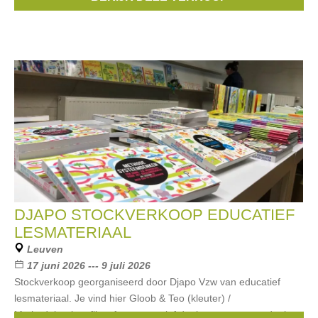
(€5, €10, €15 en €20).
DJAPO STOCKVERKOOP EDUCATIEF
LESMATERIAAL
Leuven
17 juni 2026 --- 9 juli 2026
Stockverkoop georganiseerd door Djapo Vzw van educatief
lesmateriaal. Je vind hier Gloob & Teo (kleuter) /
Methodeboeken filosoferen, creatief denken en systeemdenken