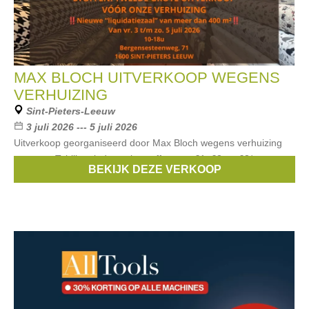
MAX BLOCH UITVERKOOP WEGENS
VERHUIZING
Sint-Pieters-Leeuw
3 juli 2026 --- 5 juli 2026
Uitverkoop georganiseerd door Max Bloch wegens verhuizing
van oa.: -Talrijke einde-reeks stoffen aan €1, €2 en €3/m -
BEKIJK DEZE VERKOOP
Jersey Made in Italy aan €4,50/m -Talrijke wollen stoffen aan