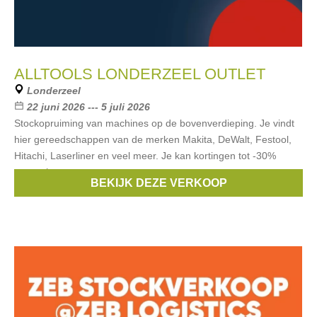
ALLTOOLS LONDERZEEL OUTLET
Londerzeel
22 juni 2026 --- 5 juli 2026
Stockopruiming van machines op de bovenverdieping. Je vindt
hier gereedschappen van de merken Makita, DeWalt, Festool,
Hitachi, Laserliner en veel meer. Je kan kortingen tot -30%
verwachten.
BEKIJK DEZE VERKOOP
Merken:
MAKITA
,
DeWalt
,
Festool
,
Hitachi
,
Laserliner