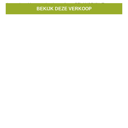
decoratiestukken aan kwekersprijzen. BELANGRIJK: Toegang
BEKIJK DEZE VERKOOP
enkel na inschrijven! (vanaf 5/8!)