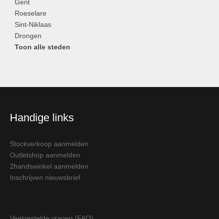
Gent
Roeselare
Sint-Niklaas
Drongen
Toon alle steden
Handige links
Stockverkoop aanmelden
Outletshop aanmelden
2handswinkel aanmelden
Inschrijven nieuwsbrief
Veelgestelde vragen (FAQ)