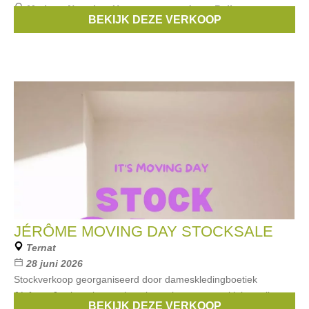
Merken:
Noppies
,
Un ventre pour deux
,
Balloon
,
BEKIJK DEZE VERKOOP
Love2wait
,
mamalicious
, ...
JÉRÔME MOVING DAY STOCKSALE
Ternat
28 juni 2026
Stockverkoop georganiseerd door dameskledingboetiek
Jérôme. Je shopt items uit vorige seizoenen aan kleine prijzen
BEKIJK DEZE VERKOOP