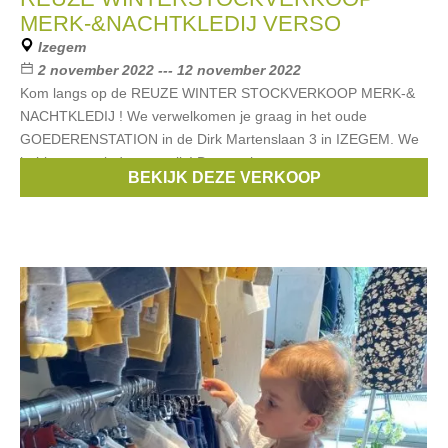
MERK-&NACHTKLEDIJ VERSO
Izegem
2 november 2022 --- 12 november 2022
Kom langs op de REUZE WINTER STOCKVERKOOP MERK-&
NACHTKLEDIJ ! We verwelkomen je graag in het oude
GOEDERENSTATION in de Dirk Martenslaan 3 in IZEGEM. We
hebben voor ieder wat wils! Dames, heren
BEKIJK DEZE VERKOOP
Merken:
Esprit
,
Noppies
,
Blue Bay
,
Only
,
Riverwoods
, ...