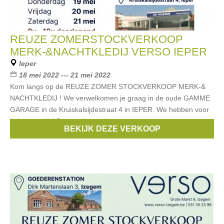
REUZE ZOMERSTOCKVERKOOP
MERK-&NACHTKLEDIJ VERSO IEPER
Ieper
18 mei 2022 --- 21 mei 2022
Kom langs op de REUZE ZOMER STOCKVERKOOP MERK-&
NACHTKLEDIJ ! We verwelkomen je graag in de oude GAMME
GARAGE in de Kruiskalsijdestraat 4 in IEPER. We hebben voor
ieder wat wils! Dames, heren én
BEKIJK DEZE VERKOOP
Merken:
Esprit
,
Noppies
,
Blue Bay
,
Only
,
Riverwoods
, ...