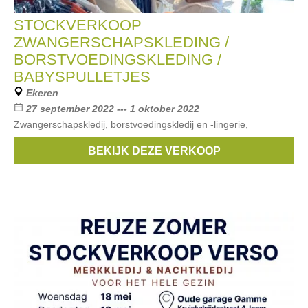
STOCKVERKOOP
ZWANGERSCHAPSKLEDING /
BORSTVOEDINGSKLEDING /
BABYSPULLETJES
Ekeren
27 september 2022 --- 1 oktober 2022
Zwangerschapskledij, borstvoedingskledij en -lingerie,
babyspulletjes aan grote kortingen!
BEKIJK DEZE VERKOOP
Merken:
Esprit
,
Noppies
,
Queen mum
,
Attesa
,
Sara
, ...