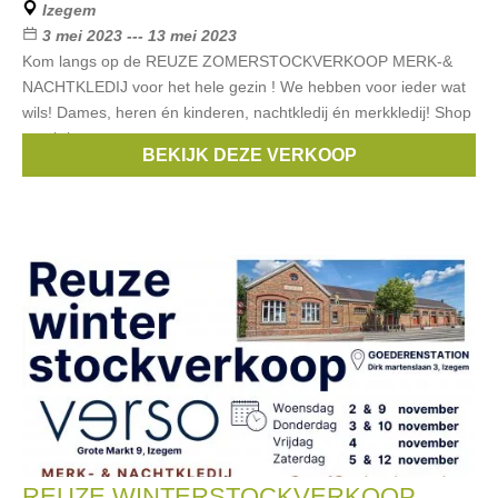
Izegem
3 mei 2023 --- 13 mei 2023
Kom langs op de REUZE ZOMERSTOCKVERKOOP MERK-&
NACHTKLEDIJ voor het hele gezin ! We hebben voor ieder wat
wils! Dames, heren én kinderen, nachtkledij én merkkledij! Shop
prachtige
BEKIJK DEZE VERKOOP
Merken:
Esprit
,
Noppies
,
Blue Bay
,
Vingino
,
Only
, ...
REUZE WINTERSTOCKVERKOOP