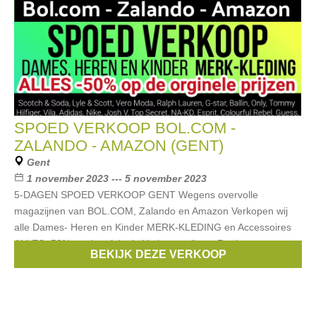
SPOED VERKOOP BOL.COM -
ZALANDO - AMAZON (GENT)
Gent
1 november 2023 --- 5 november 2023
5-DAGEN SPOED VERKOOP GENT Wegens overvolle
magazijnen van BOL.COM, Zalando en Amazon Verkopen wij
alle Dames- Heren en Kinder MERK-KLEDING en Accessoires
ALLES -50% op de originele Verkoop prijzen. Registreer
BEKIJK DEZE VERKOOP
Merken:
Ralph Lauren
,
Guess
,
Esprit
,
McGregor
,
Gant
, ...