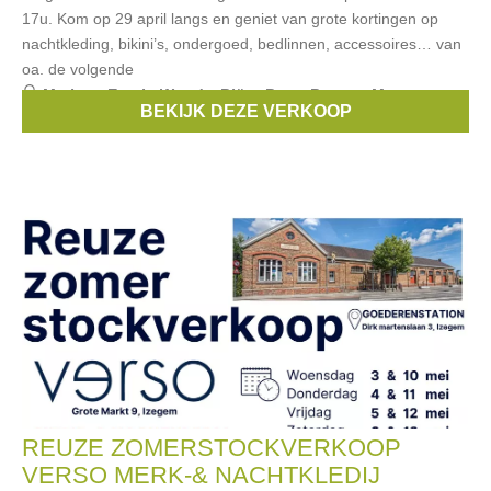
17u. Kom op 29 april langs en geniet van grote kortingen op
nachtkleding, bikini’s, ondergoed, bedlinnen, accessoires… van
oa. de volgende
Merken:
Esprit
,
Woody
,
Björn Borg
,
Banana Moon
,
BEKIJK DEZE VERKOOP
Schiesser
, ...
REUZE ZOMERSTOCKVERKOOP
VERSO MERK-& NACHTKLEDIJ