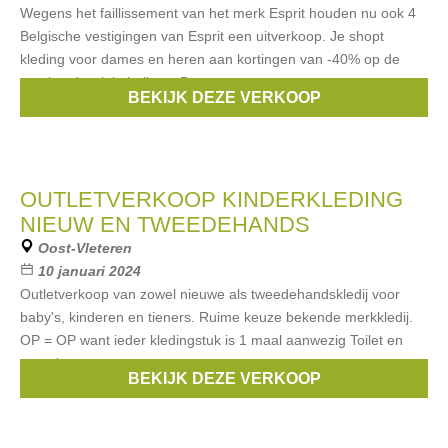
Wegens het faillissement van het merk Esprit houden nu ook 4
Belgische vestigingen van Esprit een uitverkoop. Je shopt
kleding voor dames en heren aan kortingen van -40% op de
getekende winkelprijzen. De
BEKIJK DEZE VERKOOP
Merken:
Esprit
OUTLETVERKOOP KINDERKLEDING
NIEUW EN TWEEDEHANDS
Oost-Vleteren
10 januari 2024
Outletverkoop van zowel nieuwe als tweedehandskledij voor
baby's, kinderen en tieners. Ruime keuze bekende merkkledij.
OP = OP want ieder kledingstuk is 1 maal aanwezig Toilet en
pasruimte ter
BEKIJK DEZE VERKOOP
Merken:
Mexx
,
Esprit
,
Noppies
,
Noukies
,
s.Oliver
, ...