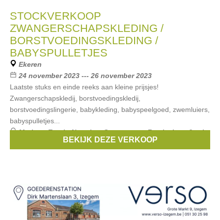
STOCKVERKOOP
ZWANGERSCHAPSKLEDING /
BORSTVOEDINGSKLEDING /
BABYSPULLETJES
Ekeren
24 november 2023 --- 26 november 2023
Laatste stuks en einde reeks aan kleine prijsjes!
Zwangerschapskledij, borstvoedingskledij,
borstvoedingslingerie, babykleding, babyspeelgoed, zwemluiers,
babyspulletjes...
Merken:
Esprit
,
Noppies
,
Queen mum
,
Feetje
,
Love2wait
,
BEKIJK DEZE VERKOOP
...