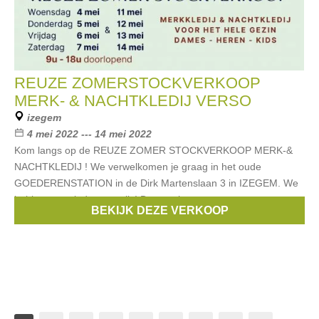
REUZE ZOMERSTOCKVERKOOP
MERK- & NACHTKLEDIJ VERSO
izegem
4 mei 2022 --- 14 mei 2022
Kom langs op de REUZE ZOMER STOCKVERKOOP MERK-&
NACHTKLEDIJ ! We verwelkomen je graag in het oude
GOEDERENSTATION in de Dirk Martenslaan 3 in IZEGEM. We
hebben voor ieder wat wils! Dames, heren
BEKIJK DEZE VERKOOP
Merken:
Esprit
,
Noppies
,
Blue Bay
,
Only
,
Riverwoods
, ...