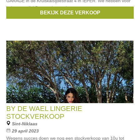
GARAGE in de Kruiskalsijdestraat 4 in IEPER. We hebben voor
ieder wat wils! Dames, heren én
BEKIJK DEZE VERKOOP
Merken:
Esprit
,
Noppies
,
Blue Bay
,
Vingino
,
Only
, ...
BY DE WAEL LINGERIE
STOCKVERKOOP
Sint-Niklaas
29 april 2023
Wegens succes doen we nog een stockverkoop van 10u tot