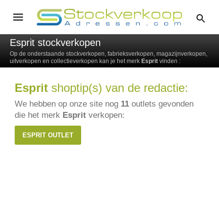
Esprit stockverkopen
Op de onderstaande stockverkopen, fabrieksverkopen, magazijnverkopen,
uitverkopen en collectieverkopen kan je het merk
Esprit
vinden :
Esprit
shoptip(s) van de redactie:
We hebben op onze site nog
11
outlets gevonden
die het merk
Esprit
verkopen:
ESPRIT OUTLET