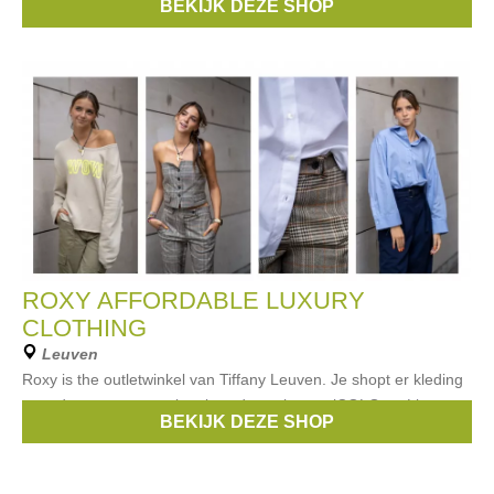
BEKIJK DEZE SHOP
Merken:
Rue Blanche
ROXY AFFORDABLE LUXURY
CLOTHING
Leuven
Roxy is the outletwinkel van Tiffany Leuven. Je shopt er kleding
voor dames van premium brands zoals oa. viCOLO en Liv
BEKIJK DEZE SHOP
Bergen aan outlet prijzen.