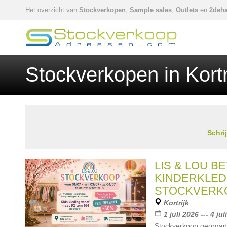
Het overzicht van
Stockverkopen
,
Sample sales
,
Outlets
en
2deha
Stockverkopen in Kort
Schri
LIS & LOU B
KINDERKLED
STOCKVERK
Kortrijk
1 juli 2026 --- 4 ju
Stockverkoop georgan