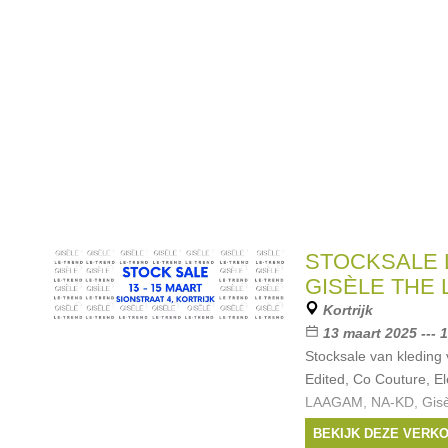
STOCKSALE 
GISÈLE THE 
Kortrijk
13 maart 2025 --- 
Stocksale van kleding
Edited, Co Couture, El
LAAGAM, NA-KD, Gisèle
aan hoge kortingen. B
BEKIJK DEZE VERK