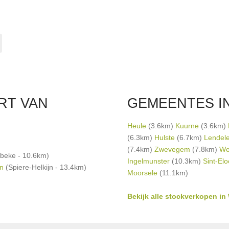
tume
RT VAN
GEMEENTES IN
Heule
(3.6km)
Kuurne
(3.6km)
(6.3km)
Hulste
(6.7km)
Lendel
(7.4km)
Zwevegem
(7.8km)
We
beke - 10.6km)
Ingelmunster
(10.3km)
Sint-Elo
en
(Spiere-Helkijn - 13.4km)
Moorsele
(11.1km)
Bekijk alle stockverkopen i