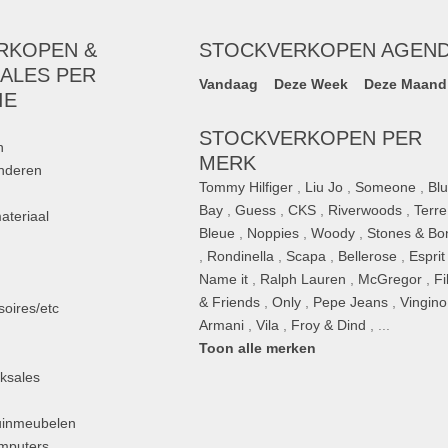
RKOPEN &
STOCKVERKOPEN AGEN
ALES PER
Vandaag
Deze Week
Deze Maand
IE
STOCKVERKOPEN PER
n
MERK
inderen
Tommy Hilfiger
,
Liu Jo
,
Someone
,
Bl
Bay
,
Guess
,
CKS
,
Riverwoods
,
Terre
ateriaal
Bleue
,
Noppies
,
Woody
,
Stones & Bo
,
Rondinella
,
Scapa
,
Bellerose
,
Esprit
n
Name it
,
Ralph Lauren
,
McGregor
,
Fi
& Friends
,
Only
,
Pepe Jeans
,
Vingino
oires/etc
Armani
,
Vila
,
Froy & Dind
, ...
Toon alle merken
ksales
uinmeubelen
omputers