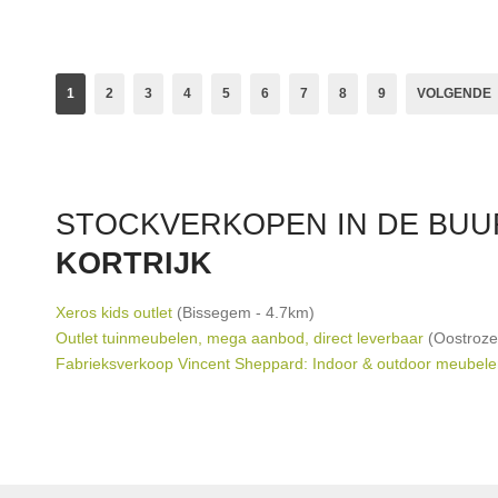
cash.
Merken:
Café Cos
1
2
3
4
5
6
7
8
9
VOLGENDE
STOCKVERKOPEN IN DE BUU
KORTRIJK
Xeros kids outlet
(Bissegem - 4.7km)
Outlet tuinmeubelen, mega aanbod, direct leverbaar
(Oostroze
Fabrieksverkoop Vincent Sheppard: Indoor & outdoor meubel