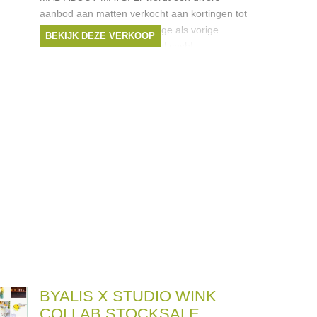
aanbod aan matten verkocht aan kortingen tot
-50%. Dir zowel uit de huidige als vorige
BEKIJK DEZE VERKOOP
collecties. Betalen kan enkel cash!
BYALIS X STUDIO WINK
COLLAB STOCKSALE