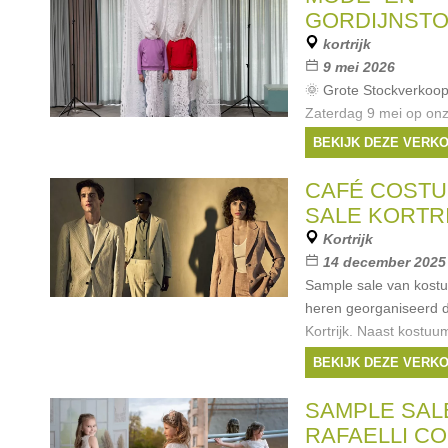
GORDIJNST
kortrijk
9 mei 2026
🌞 Grote Stockverkoop 
Zaterdag 9 mei op onz
Modecoupons van de z
BEKIJK DEZE VERK
Nieuwe deadstockstoff
merk Maan 🪟 Deco c
CAFÉ COSTU
SALE KORTR
Kortrijk
14 december 2025
Sample sale van kost
heren georganiseerd 
Kortrijk. Naast kostuum
stoffen. Kortingen tot
BEKIJK DEZE VERK
68 Maten dames: 32
Merken:
Café Cos
SAMPLE SAL
RAFAELLI C