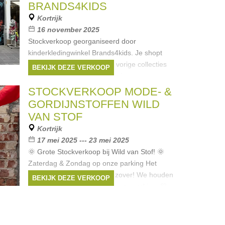
BRANDS4KIDS
Kortrijk
16 november 2025
Stockverkoop georganiseerd door
kinderkledingwinkel Brands4kids. Je shopt
winter- en zomerkleding uit vorige collecties
BEKIJK DEZE VERKOOP
aan hoge kortingen. Dit voor jongens en
meisjes tot 16 jaar. Je vindt hier merken
STOCKVERKOOP MODE- &
Merken:
Only
,
Name it
,
Jack & Jones
,
GORDIJNSTOFFEN WILD
LMTD
,
Vero moda girl
VAN STOF
Kortrijk
17 mei 2025 --- 23 mei 2025
🌞 Grote Stockverkoop bij Wild van Stof! 🌞
Zaterdag & Zondag op onze parking Het
weekend van 17 mei is het zover! We houden
BEKIJK DEZE VERKOOP
een grote stockverkoop op onze parking. 👗
Modecoupons van
Merken:
FOUR ROSES
,
La Maison Victor
,
Straightgrain