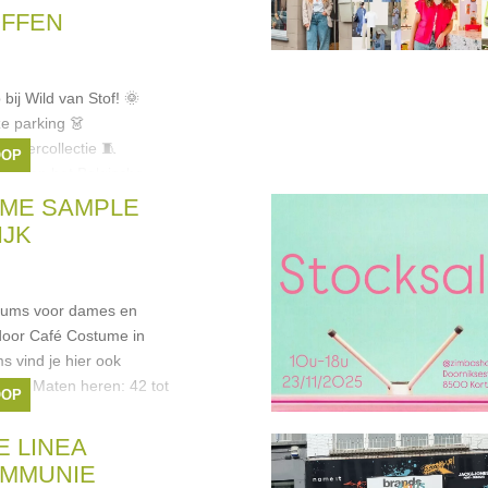
OFFEN
bij Wild van Stof! 🌞
e parking 👗
omercollectie 🧵
OOP
en van het Belgische
oupons 🧥
ME SAMPLE
IJK
uums voor dames en
door Café Costume in
s vind je hier ook
 -80% Maten heren: 42 tot
OOP
tume
E LINEA
OMMUNIE