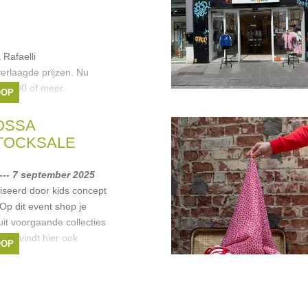
Rafaelli
rlaagde prijzen. Nu
0-€600 of meer.
OOP
OSSA
TOCKSALE
--- 7 september 2025
seerd door kids concept
Op dit event shop je
uit voorgaande collecties
. Je vindt hier ook
OOP
's