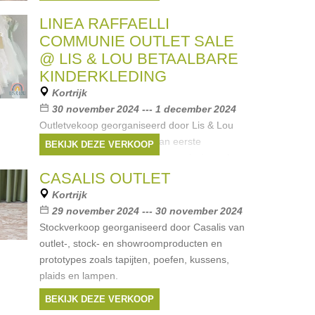
LINEA RAFFAELLI
COMMUNIE OUTLET SALE
@ LIS & LOU BETAALBARE
KINDERKLEDING
Kortrijk
30 november 2024 --- 1 december 2024
Outletvekoop georganiseerd door Lis & Lou
Betaalbare Kinderkleding van eerste
BEKIJK DEZE VERKOOP
communie kleding (jurken en vestjes) van het
label Linea Raffaelli.
CASALIS OUTLET
Merken:
Linea Raffaelli
Kortrijk
29 november 2024 --- 30 november 2024
Stockverkoop georganiseerd door Casalis van
outlet-, stock- en showroomproducten en
prototypes zoals tapijten, poefen, kussens,
plaids en lampen.
BEKIJK DEZE VERKOOP