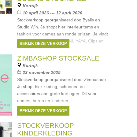
Kortrijk
10 april 2026 --- 12 april 2026
Stockverkoop georganiseerd doo Byalis en
Studio Win. Je shopt hier interieuritems en
fashion voor dames aan ronde prijzen. Je vindt
hier merken zoals ICHI, Envii, YAYA, Clips en
BEKIJK DEZE VERKOOP
meer. Er zijn paskamers
Merken:
Yaya
,
Ichi
,
Envii
,
Clips
ZIMBASHOP STOCKSALE
Kortrijk
23 november 2025
Stockverkoop georganiseerd door Zimbashop .
Je shopt hier kleding, schoenen en
accessoires aan grote kortingen. Dit voor
dames, heren en kinderen.
BEKIJK DEZE VERKOOP
STOCKVERKOOP
KINDERKLEDING