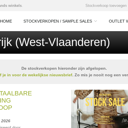
nds winkels
.
Stockverkoop toevoegen
HOME
STOCKVERKOPEN / SAMPLE SALES
OUTLET 
rijk (West-Vlaanderen)
De stockverkopen hieronder zijn afgelopen.
jf je in voor de wekelijkse nieuwsbrief
. Zo mis je nooit nog een ve
ETAALBARE
ING
OOP
li 2026
iseerd door