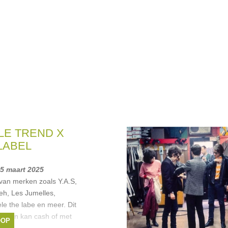
LE TREND X
LABEL
15 maart 2025
 van merken zoals Y.A.S,
eh, Les Jumelles,
 the labe en meer. Dit
etalen kan cash of met
OOP