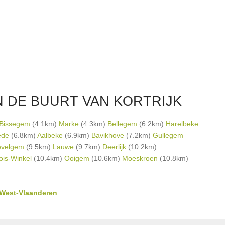
 DE BUURT VAN KORTRIJK
Bissegem
(4.1km)
Marke
(4.3km)
Bellegem
(6.2km)
Harelbeke
ede
(6.8km)
Aalbeke
(6.9km)
Bavikhove
(7.2km)
Gullegem
velgem
(9.5km)
Lauwe
(9.7km)
Deerlijk
(10.2km)
ois-Winkel
(10.4km)
Ooigem
(10.6km)
Moeskroen
(10.8km)
n West-Vlaanderen