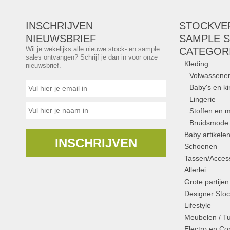
INSCHRIJVEN
STOCKVE
NIEUWSBRIEF
SAMPLE S
Wil je wekelijks alle nieuwe stock- en sample
CATEGOR
sales ontvangen? Schrijf je dan in voor onze
Kleding
nieuwsbrief.
Volwassene
Baby's en k
Lingerie
Stoffen en m
Bruidsmode
Baby artikele
INSCHRIJVEN
Schoenen
Tassen/Access
Allerlei
Grote partijen
Designer Stoc
Lifestyle
Meubelen / T
Electro en C