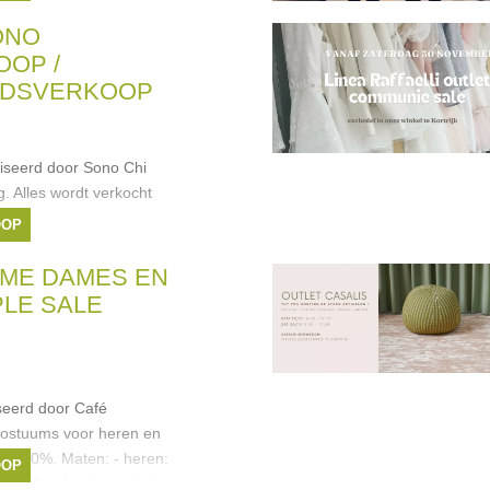
-KD
,
Edited
,
Les
ONO
OP /
DSVERKOOP
iseerd door Sono Chi
. Alles wordt verkocht
OOP
ME DAMES EN
LE SALE
seerd door Café
kostuums voor heren en
ot -80%. Maten: - heren:
OOP
o 44 Betalen kan enkel