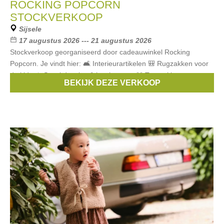
ROCKING POPCORN
STOCKVERKOOP
Sijsele
17 augustus 2026 --- 21 augustus 2026
Stockverkoop georganiseerd door cadeauwinkel Rocking
Popcorn. Je vindt hier: 🛋️ Interieurartikelen 🎒 Rugzakken voor
de kids 🥪 Snackdoosjes & lunchtassen 🎽 Turnzakken ✏️
BEKIJK DEZE VERKOOP
Stationery 🧴