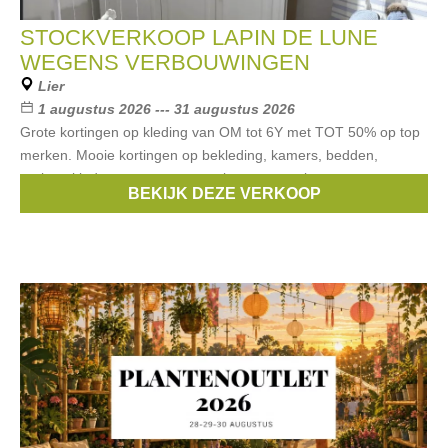
STOCKVERKOOP LAPIN DE LUNE
WEGENS VERBOUWINGEN
Lier
1 augustus 2026 --- 31 augustus 2026
Grote kortingen op kleding van OM tot 6Y met TOT 50% op top
merken. Mooie kortingen op bekleding, kamers, bedden,
parken, kinderwagens, autostoelen en zoveel meer.
BEKIJK DEZE VERKOOP
Merken:
Il Gufo
,
Liu Jo
,
First
,
Cybex
,
life time
, ...