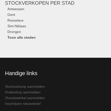
STOCKVERKOPEN
PER STAD
Antwerpen
Gent
Roeselare
Sint-Niklaas
Drongen
Toon alle steden
Handige links
Stockverkoop aanmelden
Outletshop aanmelden
2handswinkel aanmelden
Inschrijven nieuwsbrief