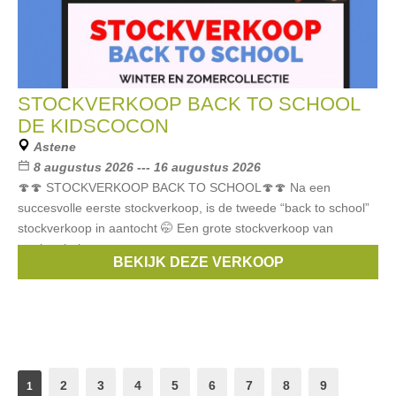
STOCKVERKOOP BACK TO SCHOOL
DE KIDSCOCON
Astene
8 augustus 2026 --- 16 augustus 2026
🍄🍄 STOCKVERKOOP BACK TO SCHOOL🍄🍄 Na een
succesvolle eerste stockverkoop, is de tweede “back to school”
stockverkoop in aantocht 🤭 Een grote stockverkoop van
merken baby-
BEKIJK DEZE VERKOOP
Merken:
Noppies
,
Oilily
,
dirkje
,
Someone
,
Feetje
, ...
2
3
4
5
6
7
8
9
1