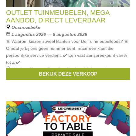
OUTLET TUINMEUBELEN, MEGA
AANBOD, DIRECT LEVERBAAR
Oostrozebeke
1 augustus 2026 --- 8 augustus 2026
🚨 Waarom kiezen zoveel klanten voor De Tuinmeubelloods? 🚨
Omdat je bij ons geen nummer bent, maar een klant die
persoonlijke service verdient. ✔️ Eén vast aanspreekpunt van A
tot Z ✔️
Merken:
Manutti
,
Prestige Garden
,
Diphano
,
Gescova
,
BEKIJK DEZE VERKOOP
POTTERYPOTS
, ...