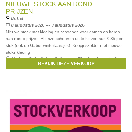
NIEUWE STOCK AAN RONDE
PRIJZEN!
Duffel
8 augustus 2026 --- 9 augustus 2026
Nieuwe stock met kleding en schoenen voor dames en heren
aan ronde prijzen. Al onze schoenen uit te kiezen aan € 35 per
stuk (ook de Gabor winterlaarsjes). Koopjeskelder met nieuwe
stuks kleding
Merken:
Only
,
Gabor
,
Softwaves
,
The Goodpeople
,
Dame
BEKIJK DEZE VERKOOP
Blanche
, ...