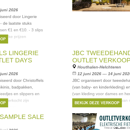
 juni 2026
seerd door Lingerie
- de laatste stuks
ssen €1 en €10. - 3 slips
 leuke prijzen
OOP
LS LINGERIE
JBC TWEEDEHAN
TLET DAYS
OUTLET VERKOO
Houthalen-Helchteren
 juni 2026
12 juni 2026 --- 14 juni 202
iseerd door Christoffels
JBC organiseert door tweedeh
bikinis, badpakken,
(van baby- en kinderkleding) e
eedjes en slippers en
(van kleding voor dames en her
rdt verkocht zijn
hier kleding voor kinderen van 
OOP
BEKIJK DEZE VERKOOP
seizoenen
met 176 van JBC en
SAMPLE SALE