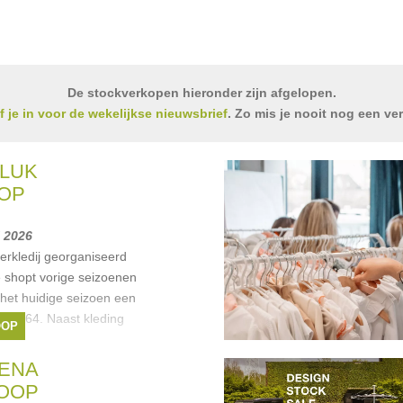
De stockverkopen hieronder zijn afgelopen.
jf je in voor de wekelijkse nieuwsbrief
. Zo mis je nooit nog een ve
LUK
OP
li 2026
erkledij georganiseerd
e shopt vorige seizoenen
 het huidige seizoen een
ot 164. Naast kleding
OOP
EENA
OOP