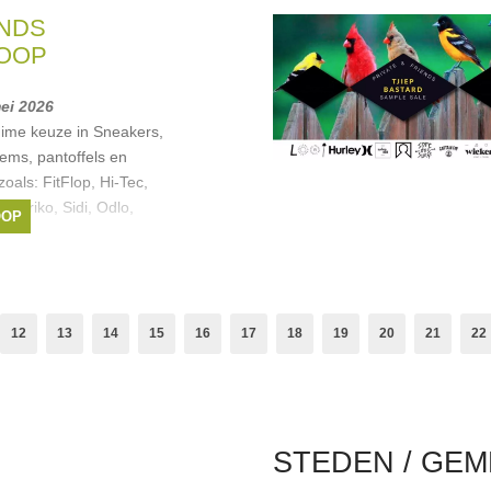
NDS
OOP
mei 2026
uime keuze in Sneakers,
tems, pantoffels en
oals: FitFlop, Hi-Tec,
i, Briko, Sidi, Odlo,
OOP
uture
,
FitFlop
,
Odlo
,
Hi-
12
13
14
15
16
17
18
19
20
21
22
STEDEN / GEM