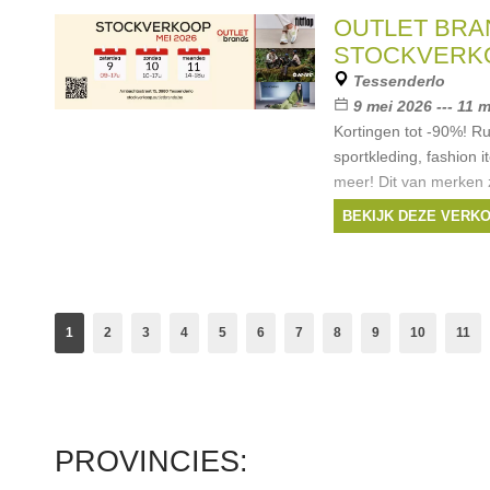
OUTLET BRA
STOCKVERK
Tessenderlo
9 mei 2026 --- 11 
Kortingen tot -90%! R
sportkleding, fashion i
meer! Dit van merken z
Juicy Couture, Karl Kan
BEKIJK DEZE VERK
holster en meer.
Merken:
Juicy Co
Tec
,
Sidi
, ...
1
2
3
4
5
6
7
8
9
10
11
PROVINCIES: