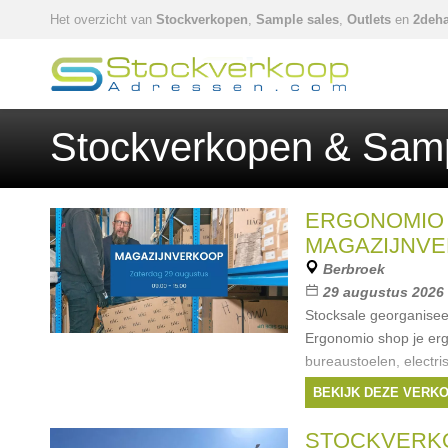
Het overzicht van
Stockverkopen
,
Sample sales
,
Outlets
en
2deha
Stockverkopen & Samp
ERGONOMIO
MAGAZIJNV
Berbroek
29 augustus 2026
Stocksale georganisee
Ergonomio shop je er
bureaustoelen, electri
en accessoires. Dit v
BEKIJK DEZE VERK
HÅG, RH en Interstuhl
STOCKVERK