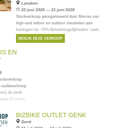
Lanaken
20 juni 2026 --- 21 juni 2026
Stockverkoop georganiseerd door Marres van
high-end indoor en outdoor meubelen aan
kortingen tot -70% Betaalmogelijkheden: cash,
payconiq, overschrijving.
BEKIJK DEZE VERKOOP
DS EN
P
6
andsverkoop
n outletverkoop
en) Je vindt
maat 62 tot en
BIZBIKE OUTLET GENK
Genk