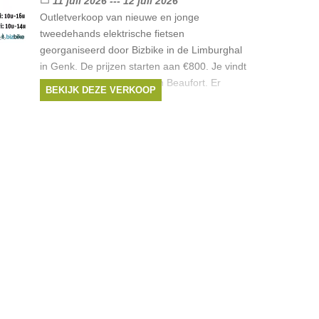
11 juli 2026 --- 12 juli 2026
Outletverkoop van nieuwe en jonge
tweedehands elektrische fietsen
georganiseerd door Bizbike in de Limburghal
in Genk. De prijzen starten aan €800. Je vindt
hier merken zoals Veloci en Beaufort. Er
BEKIJK DEZE VERKOOP