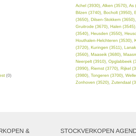
Achel (3930)
,
Alken (3570)
,
As 
Bilzen (3740)
,
Bocholt (3950)
,
(3650)
,
Dilsen-Stokkem (3650)
Gruitrode (3670)
,
Halen (3545)
(3540)
,
Heusden (3550)
,
Heusd
Houthalen-Helchteren (3530)
,
K
(3720)
,
Kuringen (3511)
,
Lanak
(3560)
,
Maaseik (3680)
,
Maasm
Neerpelt (3910)
,
Opglabbeek (
(3990)
,
Riemst (3770)
,
Rijkel (
est
(0)
(3980)
,
Tongeren (3700)
,
Welle
Zonhoven (3520)
,
Zutendaal (
RKOPEN &
STOCKVERKOPEN AGEN