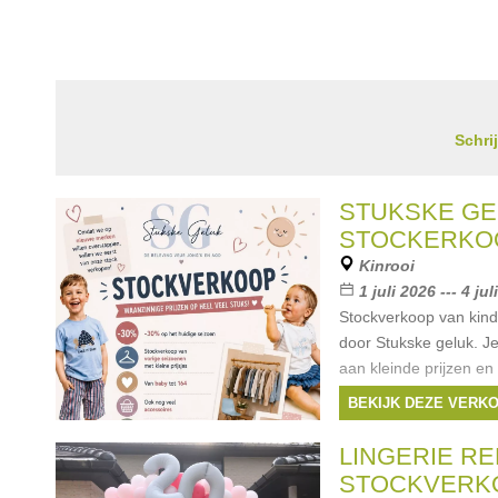
Schri
STUKSKE GE
STOCKERKO
Kinrooi
1 juli 2026 --- 4 ju
Stockverkoop van kind
door Stukske geluk. J
aan kleinde prijzen en
-30% Maten van baby t
BEKIJK DEZE VERK
vind je hier ook
LINGERIE R
STOCKVERK