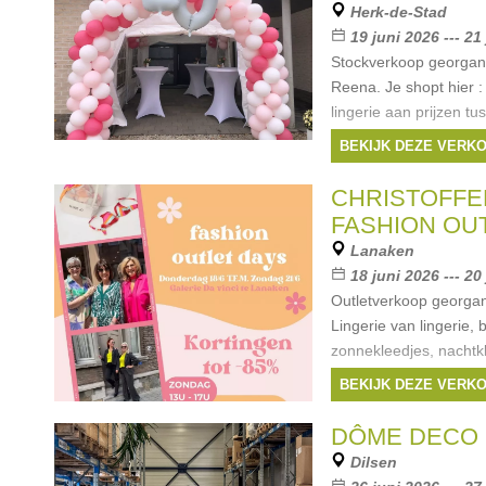
Herk-de-Stad
19 juni 2026 --- 21
Stockverkoop georgani
Reena. Je shopt hier : 
lingerie aan prijzen tu
voor €5 - badmode aan
BEKIJK DEZE VERK
CHRISTOFFE
FASHION OU
Lanaken
18 juni 2026 --- 20
Outletverkoop georgan
Lingerie van lingerie, 
zonnekleedjes, nachtkl
meer. Die stock die wo
BEKIJK DEZE VERK
restanten van vorige 
DÔME DECO 
Dilsen