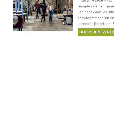
26 juni 2026 --- 27
Sample sale georgani
van hoogwaardige inte
showroommodellen en
uitzonderlijke prijze
enkel na inschrijving v
BEKIJK DEZE VERK