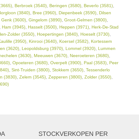
(3665)
,
Berbroek (3540)
,
Beringen (3580)
,
Beverlo (3581)
,
Borgloon (3840)
,
Bree (3960)
,
Diepenbeek (3590)
,
Dilsen
,
Genk (3600)
,
Gingelom (3890)
,
Groot-Gelmen (3800)
,
,
Ham (3945)
,
Hasselt (3500)
,
Heppen (3971)
,
Herk-De-Stad
en-Zolder (3550)
,
Hoepertingen (3840)
,
Hoeselt (3730)
,
aulille (3950)
,
Kinrooi (3640)
,
Koersel (3582)
,
Kortessem
en (3620)
,
Leopoldsburg (3970)
,
Lommel (3920)
,
Lummen
echelen (3630)
,
Meeuwen (3670)
,
Neeroeteren (3680)
,
3660)
,
Opoeteren (3680)
,
Overpelt (3900)
,
Paal (3583)
,
Peer
3840)
,
Sint-Truiden (3800)
,
Stokkem (3650)
,
Tessenderlo
n (3830)
,
Zelem (3545)
,
Zepperen (3800)
,
Zolder (3550)
,
3690)
DA
STOCKVERKOPEN
PER