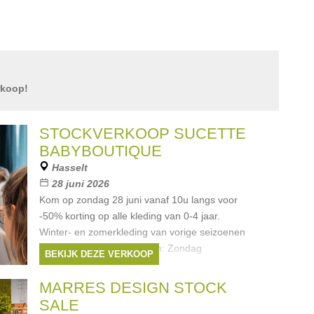
rkoop!
STOCKVERKOOP SUCETTE
BABYBOUTIQUE
Hasselt
28 juni 2026
Kom op zondag 28 juni vanaf 10u langs voor
-50% korting op alle kleding van 0-4 jaar.
Winter- en zomerkleding van vorige seizoenen
aan scherpe prijzen. Datum: Zondag
BEKIJK DEZE VERKOOP
28/06/2026 Tijd: 10.00u –
Merken:
Ralph Lauren
,
Cybex
,
Patachou
,
MARRES DESIGN STOCK
Paz Rodriguez
,
Natini
, ...
SALE