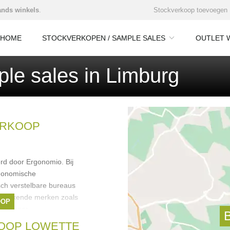
nds winkels
.
Stockverkoop toevoegen
HOME
STOCKVERKOPEN / SAMPLE SALES
OUTLET 
le sales in Limburg
ERKOOP
rd door Ergonomio. Bij
gonomische
sch verstelbare bureaus
an bekende merken zoals
OOP
 en meer.
OOP LOWETTE