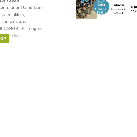
 juni 2026
seerd door Dôme Deco
rieurstukken,
 samples aan
n. BELANGRIJK: Toegang
ia deze link
OOP