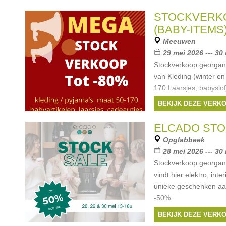
STOCKVERKO
(BABY-ITEMS
Meeuwen
29 mei 2026 --- 30
Stockverkoop georgani
van Kleding (winter en
170 Laarsjes, babyslofj
liefst cash.
BEKIJK DEZE VERK
ELCADO ST
Opglabbeek
28 mei 2026 --- 30
Stockverkoop georgani
vindt hier elektro, inte
unieke geschenken aan
-50%.
BEKIJK DEZE VERK