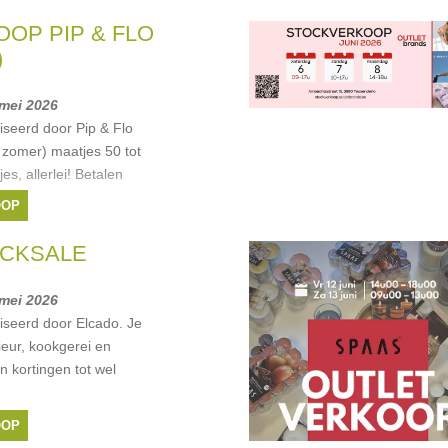
OP PIP & FLO
)
 mei 2026
seerd door Pip & Flo
 zomer) maatjes 50 tot
es, allerlei! Betalen
OOP
OCKSALE
 mei 2026
seerd door Elcado. Je
rieur, kookgerei en
 kortingen tot wel
OOP