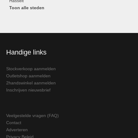
Hasselt
Toon alle steden
Handige links
Stockverkoop aanmelden
Outletshop aanmelden
2handswinkel aanmelden
Inschrijven nieuwsbrief
Veelgestelde vragen (FAQ)
Contact
Adverteren
Privacy Beleid