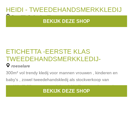
HEIDI - TWEEDEHANDSMERKKLEDIJ
Deerlijk St-Lodewijk
BEKIJK DEZE SHOP
Aan- en verkoop van merkkledij voor dames, heren en kinderen.
ETICHETTA -EERSTE KLAS
TWEEDEHANDSMERKKLEDIJ-
roeselare
300m² vol trendy kledij voor mannen vrouwen , kinderen en
baby's , zowel tweedehandskledij als stockverkoop van
merkkledij. Nieuw en tweedehandskledij met merken zoals
BEKIJK DEZE SHOP
Chanel , Rykiel , D&G , k maddens