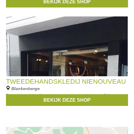
BEKIJK DEZE SHOP
Merken:
Liu Jo
,
Riverwoods
,
Xandres
,
Gigue
,
Brax
, ...
TWEEDEHANDSKLEDIJ NIENOUVEAU
Blankenberge
Tweedehandskledij voor dames heren en kinderen. Prijzen
BEKIJK DEZE SHOP
vanaf € 3,00