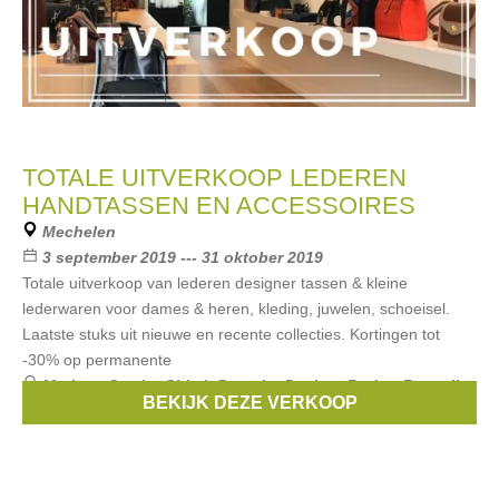
TOTALE UITVERKOOP LEDEREN
HANDTASSEN EN ACCESSOIRES
Mechelen
3 september 2019 --- 31 oktober 2019
Totale uitverkoop van lederen designer tassen & kleine
lederwaren voor dames & heren, kleding, juwelen, schoeisel.
Laatste stuks uit nieuwe en recente collecties. Kortingen tot
-30% op permanente
Merken:
See by Chloé
,
Porsche Design
,
Bud to Rose
,
Il
BEKIJK DEZE VERKOOP
Bisonte
,
meli melo
, ...