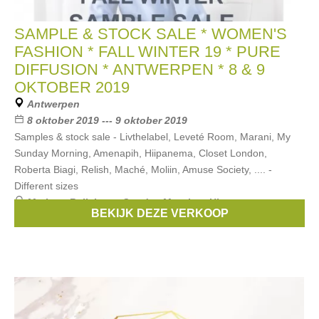
SAMPLE & STOCK SALE * WOMEN'S
FASHION * FALL WINTER 19 * PURE
DIFFUSION * ANTWERPEN * 8 & 9
OKTOBER 2019
Antwerpen
8 oktober 2019 --- 9 oktober 2019
Samples & stock sale - Livthelabel, Leveté Room, Marani, My
Sunday Morning, Amenapih, Hiipanema, Closet London,
Roberta Biagi, Relish, Maché, Moliin, Amuse Society, .... -
Different sizes
Merken:
Relish
,
my Sunday Morning
,
Hipanema
,
BEKIJK DEZE VERKOOP
Amenapih
,
ROBERTA BIAGI
, ...