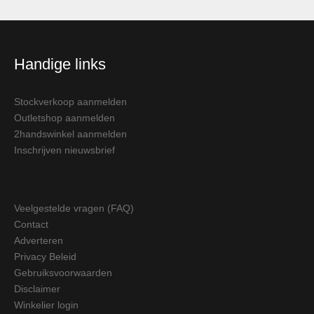
Handige links
Stockverkoop aanmelden
Outletshop aanmelden
2handswinkel aanmelden
Inschrijven nieuwsbrief
Veelgestelde vragen (FAQ)
Contact
Adverteren
Privacy Beleid
Gebruiksvoorwaarden
Disclaimer
Winkelier login