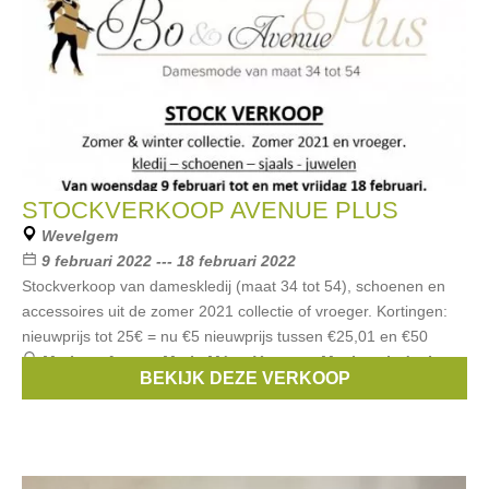
STOCKVERKOOP AVENUE PLUS
Wevelgem
9 februari 2022 --- 18 februari 2022
Stockverkoop van dameskledij (maat 34 tot 54), schoenen en
accessoires uit de zomer 2021 collectie of vroeger. Kortingen:
nieuwprijs tot 25€ = nu €5 nieuwprijs tussen €25,01 en €50
Merken:
Atmos
,
Marie Méro
,
Verpass
,
Maxima
,
k-design
,
BEKIJK DEZE VERKOOP
...