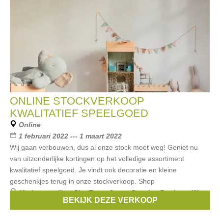
ONLINE STOCKVERKOOP
KWALITATIEF SPEELGOED
Online
1 februari 2022 --- 1 maart 2022
Wij gaan verbouwen, dus al onze stock moet weg! Geniet nu
van uitzonderlijke kortingen op het volledige assortiment
kwalitatief speelgoed. Je vindt ook decoratie en kleine
geschenkjes terug in onze stockverkoop. Shop
Merken:
maileg
,
PlanToys
,
Jeune Premier
,
Baghera
,
Way
BEKIJK DEZE VERKOOP
to play
, ...