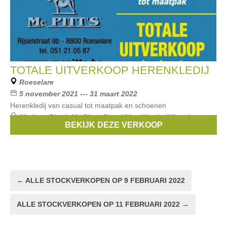
TOTALE UITVERKOOP HERENKLEDIJ
Roeselare
5 november 2021 --- 31 maart 2022
Herenkledij van casual tot maatpak en schoenen
Merken:
Digel
,
Mc Pitts
,
Royal Mer
,
Hinchcliff and sons
,
BEKIJK DEZE VERKOOP
Caesar
, ...
← ALLE STOCKVERKOPEN OP 9 FEBRUARI 2022
ALLE STOCKVERKOPEN OP 11 FEBRUARI 2022 →