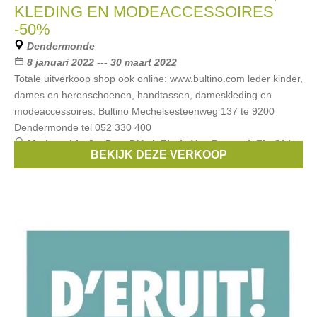
KLEDING EN MODEACCESSOIRES
-50%
Dendermonde
8 januari 2022 --- 30 maart 2022
Totale uitverkoop shop ook online: www.bultino.com leder kinder,
dames en herenschoenen, handtassen, dameskleding en
modeaccessoires. Bultino Mechelsesteenweg 137 te 9200
Dendermonde tel 052 330 400
Merken:
Liu Jo
,
Pom D'Api
,
Floris Van Bommel
,
Fly Girl
,
BEKIJK DEZE VERKOOP
Zecchino d'oro
, ...