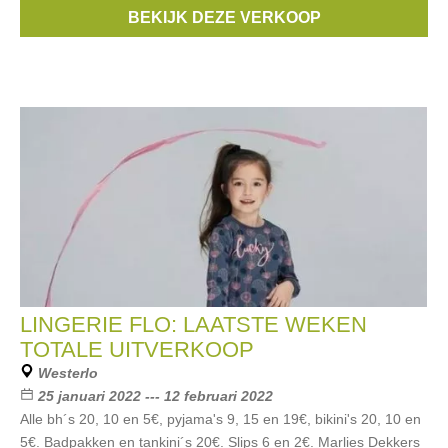
Merken:
Mexx
,
Vero Moda
,
Selected
,
Tom Tailor
,
Amelie &
BEKIJK DEZE VERKOOP
Amelie
, ...
LINGERIE FLO: LAATSTE WEKEN
TOTALE UITVERKOOP
Westerlo
25 januari 2022 --- 12 februari 2022
Alle bh´s 20, 10 en 5€, pyjama's 9, 15 en 19€, bikini's 20, 10 en
5€. Badpakken en tankini´s 20€. Slips 6 en 2€. Marlies Dekkers