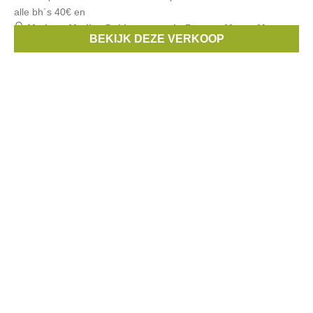
alle bh´s 40€ en
Merken:
Marlies Dekkers
,
sapph
,
Banana Moon
,
Mey
,
BEKIJK DEZE VERKOOP
Antigel
, ...