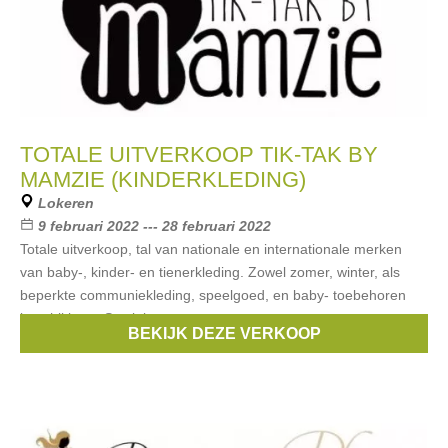
TOTALE UITVERKOOP TIK-TAK BY
MAMZIE (KINDERKLEDING)
Lokeren
9 februari 2022 --- 28 februari 2022
Totale uitverkoop, tal van nationale en internationale merken
van baby-, kinder- en tienerkleding. Zowel zomer, winter, als
beperkte communiekleding, speelgoed, en baby- toebehoren
beschikbaar. Stock kan
BEKIJK DEZE VERKOOP
Merken:
Noppies
,
Babyface
,
IKKS
,
Petit Bateau
,
Gymp
, ...