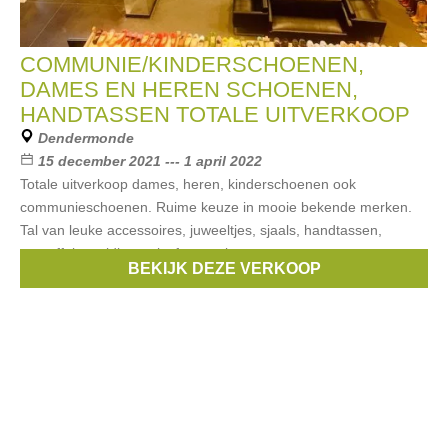
COMMUNIE/KINDERSCHOENEN,
DAMES EN HEREN SCHOENEN,
HANDTASSEN TOTALE UITVERKOOP
Dendermonde
15 december 2021 --- 1 april 2022
Totale uitverkoop dames, heren, kinderschoenen ook
communieschoenen. Ruime keuze in mooie bekende merken.
Tal van leuke accessoires, juweeltjes, sjaals, handtassen,
pantoffels, geldbeugels, feesttasjes,
BEKIJK DEZE VERKOOP
Merken:
Liu Jo
,
Gant
,
CKS
,
Pom D'Api
,
Banaline
, ...