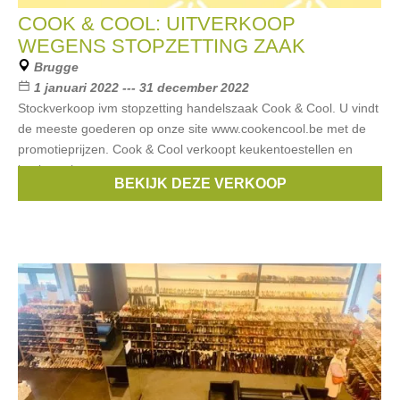
COOK & COOL: UITVERKOOP
WEGENS STOPZETTING ZAAK
Brugge
1 januari 2022 --- 31 december 2022
Stockverkoop ivm stopzetting handelszaak Cook & Cool. U vindt
de meeste goederen op onze site www.cookencool.be met de
promotieprijzen. Cook & Cool verkoopt keukentoestellen en
kookgerei.
BEKIJK DEZE VERKOOP
Merken:
lekué
,
Blomus
,
Demeyere
,
Zwilling
,
Eva Solo
, ...