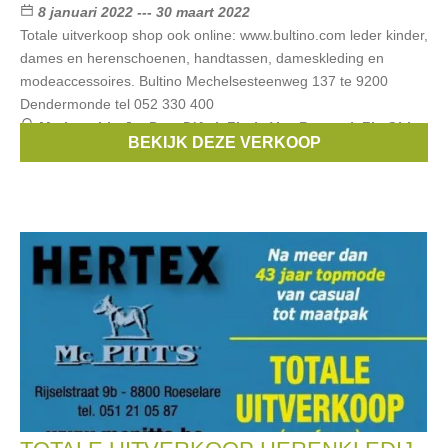
8 januari 2022 --- 30 maart 2022
Totale uitverkoop shop ook online: www.bultino.com leder kinder,
dames en herenschoenen, handtassen, dameskleding en
modeaccessoires. Bultino Mechelsesteenweg 137 te 9200
Dendermonde tel 052 330 400
Merken:
Liu Jo
,
Pom D'Api
,
Floris Van Bommel
,
Fly Girl
,
BEKIJK DEZE VERKOOP
Zecchino d'oro
, ...