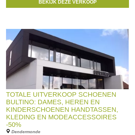
BEKIJK DEZE VERKOOP
to play
, ...
TOTALE UITVERKOOP SCHOENEN
BULTINO: DAMES, HEREN EN
KINDERSCHOENEN HANDTASSEN,
KLEDING EN MODEACCESSOIRES
-50%
Dendermonde