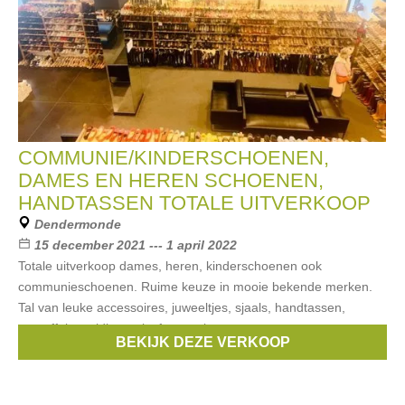
COMMUNIE/KINDERSCHOENEN,
DAMES EN HEREN SCHOENEN,
HANDTASSEN TOTALE UITVERKOOP
Dendermonde
15 december 2021 --- 1 april 2022
Totale uitverkoop dames, heren, kinderschoenen ook
communieschoenen. Ruime keuze in mooie bekende merken.
Tal van leuke accessoires, juweeltjes, sjaals, handtassen,
pantoffels, geldbeugels, feesttasjes,
BEKIJK DEZE VERKOOP
Merken:
Liu Jo
,
Gant
,
CKS
,
Pom D'Api
,
Banaline
, ...