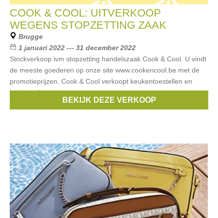
COOK & COOL: UITVERKOOP
WEGENS STOPZETTING ZAAK
Brugge
1 januari 2022 --- 31 december 2022
Stockverkoop ivm stopzetting handelszaak Cook & Cool. U vindt
de meeste goederen op onze site www.cookencool.be met de
promotieprijzen. Cook & Cool verkoopt keukentoestellen en
kookgerei.
BEKIJK DEZE VERKOOP
Merken:
lekué
,
Blomus
,
Demeyere
,
Zwilling
,
Eva Solo
, ...