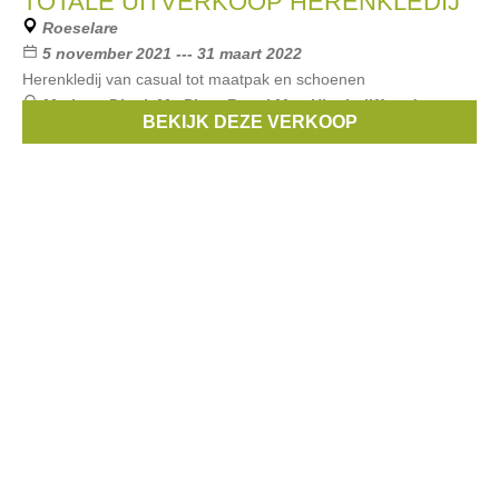
TOTALE UITVERKOOP HERENKLEDIJ
Roeselare
5 november 2021 --- 31 maart 2022
Herenkledij van casual tot maatpak en schoenen
Merken:
Digel
,
Mc Pitts
,
Royal Mer
,
Hinchcliff and sons
,
BEKIJK DEZE VERKOOP
Caesar
, ...