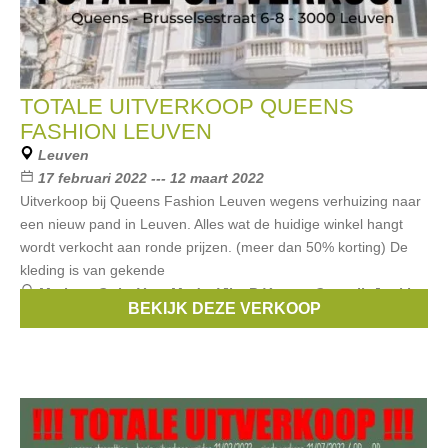
TOTALE UITVERKOOP QUEENS
FASHION LEUVEN
Leuven
17 februari 2022 --- 12 maart 2022
Uitverkoop bij Queens Fashion Leuven wegens verhuizing naar
een nieuw pand in Leuven. Alles wat de huidige winkel hangt
wordt verkocht aan ronde prijzen. (meer dan 50% korting) De
kleding is van gekende
Merken:
Only
,
Vero Moda
,
Vila
,
B.Young
,
Catwalk Junkie
,
BEKIJK DEZE VERKOOP
...