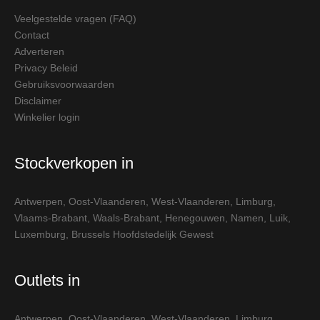
Veelgestelde vragen (FAQ)
Contact
Adverteren
Privacy Beleid
Gebruiksvoorwaarden
Disclaimer
Winkelier login
Stockverkopen in
Antwerpen
,
Oost-Vlaanderen
,
West-Vlaanderen
,
Limburg
,
Vlaams-Brabant
,
Waals-Brabant
,
Henegouwen
,
Namen
,
Luik
,
Luxemburg
,
Brussels Hoofdstedelijk Gewest
Outlets in
Antwerpen
,
Oost-Vlaanderen
,
West-Vlaanderen
,
Limburg
,