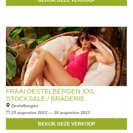
BEKIJK DEZE VERKOOP
Merken:
Beaba
,
avent
,
Noukies
,
lilliputiens
,
Difrax
, ...
FRAAI DESTELBERGEN XXL
STOCKSALE / BRADERIE
Destelbergen
23 augustus 2023 --- 30 augustus 2023
Stocksale van lingerie en badmode georganiseerd door Fraai
BEKIJK DEZE VERKOOP
Destelbergen.