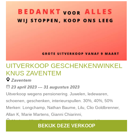
UITVERKOOP GESCHENKENWINKEL
KNUS ZAVENTEM
Zaventem
23 april 2023 --- 31 augustus 2023
Uitverkoop wegens pensionering. Juwelen, ledewaren,
schoenen, geschenken, interieurspullen. 30%, 40%, 50%
Merken: Longchamp, Nathan Baume, Lilu, Clio Goldbrenner,
Allan K, Marie Martens, Gianni Chiarinni,
Merken:
Nico Taeymans
,
Nathan-Baume
,
Lilu
,
BEKIJK DEZE VERKOOP
Longchamp
,
WOUTERS & HENDRIX
, ...