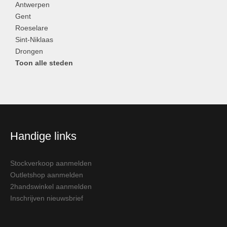
Antwerpen
Gent
Roeselare
Sint-Niklaas
Drongen
Toon alle steden
Handige links
Stockverkoop aanmelden
Outletshop aanmelden
2handswinkel aanmelden
Inschrijven nieuwsbrief