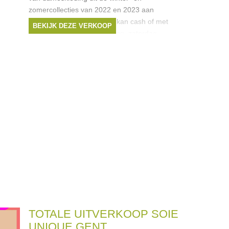
zomercollecties van 2022 en 2023 aan
kortingen tot -70% Betalen kan cash of met
BEKIJK DEZE VERKOOP
bancotnact. * Noot: op vrijdag, zaterdag
TOTALE UITVERKOOP SOIE
UNIQUE GENT