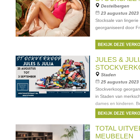
Destelbergen
23 augustus 2023 
Stocksale van lingeri
georganiseerd door Fr
BEKIJK DEZE VERK
JULES & JULI
STOCKVERK
Staden
25 augustus 2023 
Stockverkoop georgani
in Staden van merksch
dames en kinderen. Be
bancontact of payconi
BEKIJK DEZE VERK
TOTAL UITV
MEUBELEN