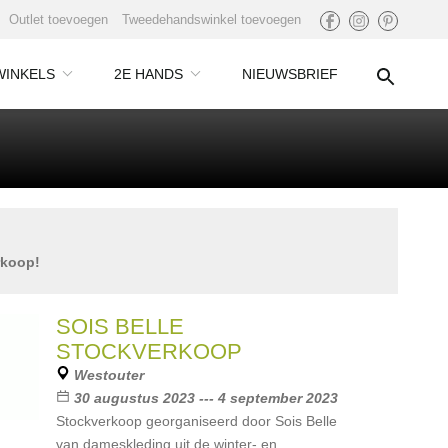
Outlet toevoegen
Tweedehandswinkel toevoegen
WINKELS
2E HANDS
NIEUWSBRIEF
rkoop!
SOIS BELLE
STOCKVERKOOP
Westouter
30 augustus 2023 --- 4 september 2023
Stockverkoop georganiseerd door Sois Belle
van dameskleding uit de winter- en