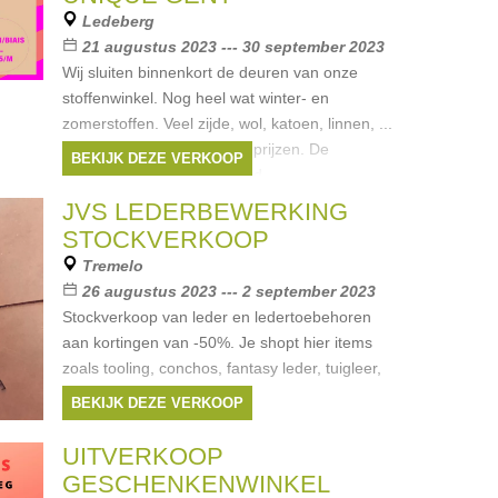
Ledeberg
21 augustus 2023 --- 30 september 2023
Wij sluiten binnenkort de deuren van onze
stoffenwinkel. Nog heel wat winter- en
zomerstoffen. Veel zijde, wol, katoen, linnen, ...
Ook fournituren aan ronde prijzen. De
BEKIJK DEZE VERKOOP
uitverkoop loopt nog tot eind
JVS LEDERBEWERKING
STOCKVERKOOP
Tremelo
26 augustus 2023 --- 2 september 2023
Stockverkoop van leder en ledertoebehoren
aan kortingen van -50%. Je shopt hier items
zoals tooling, conchos, fantasy leder, tuigleer,
boeken, verf, lijm, ...
BEKIJK DEZE VERKOOP
UITVERKOOP
GESCHENKENWINKEL