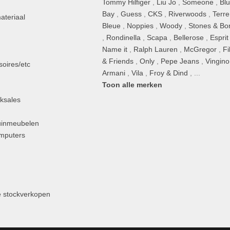
Tommy Hilfiger
,
Liu Jo
,
Someone
,
Bl
Bay
,
Guess
,
CKS
,
Riverwoods
,
Terre
ateriaal
Bleue
,
Noppies
,
Woody
,
Stones & Bo
,
Rondinella
,
Scapa
,
Bellerose
,
Esprit
n
Name it
,
Ralph Lauren
,
McGregor
,
Fi
& Friends
,
Only
,
Pepe Jeans
,
Vingino
oires/etc
Armani
,
Vila
,
Froy & Dind
, ...
Toon alle merken
ksales
uinmeubelen
omputers
 stockverkopen