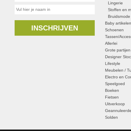
Lingerie
Stoffen en m
Bruidsmode
Baby artikele
INSCHRIJVEN
Schoenen
Tassen/Access
Allerlei
Grote partijen
Designer Stoc
Lifestyle
Meubelen / T
Electro en C
Speelgoed
Boeken
Fietsen
Uitverkoop
Geannuleerde
Solden