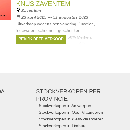
KNUS ZAVENTEM
Zaventem
23 april 2023 --- 31 augustus 2023
Uitverkoop wegens pensionering. Juwelen,
ledewaren, schoenen, geschenken,
interieurspullen. 30%, 40%, 50% Merken:
BEKIJK DEZE VERKOOP
Longchamp, Nathan Baume, Lilu, Clio
Goldbrenner, Allan K, Marie Martens, Gianni
Chiarinni,
Merken:
Nico Taeymans
,
Nathan-Baume
,
Lilu
,
Longchamp
,
WOUTERS & HENDRIX
, ...
DA
STOCKVERKOPEN
PER
PROVINCIE
Stockverkopen in Antwerpen
Stockverkopen in Oost-Vlaanderen
Stockverkopen in West-Vlaanderen
Stockverkopen in Limburg