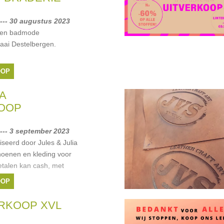
--- 30 augustus 2023
e en badmode
aai Destelbergen.
OOP
A
OOP
--- 3 september 2023
seerd door Jules & Julia
oenen en kleding voor
talen kan cash, met
q.
OOP
ERKOOP XVL