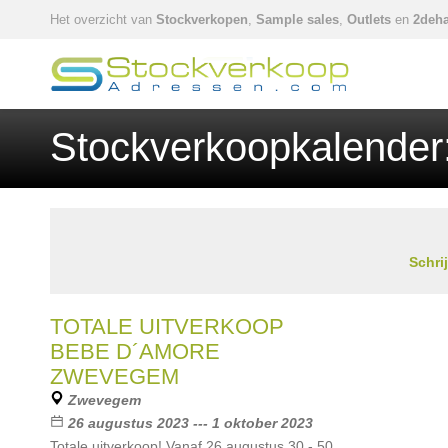
Het overzicht van
Stockverkopen
,
Sample sales
,
Outlets
en
2deha
Stockverkoopkalender
Schri
TOTALE UITVERKOOP
BEBE D´AMORE
ZWEVEGEM
Zwevegem
26 augustus 2023 --- 1 oktober 2023
Totale uitverkoop! Vanaf 26 augustus 30 - 50