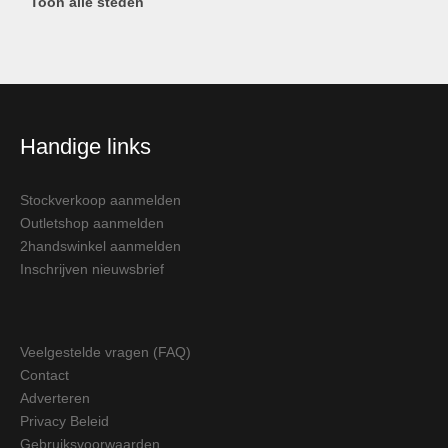
Toon alle steden
Handige links
Stockverkoop aanmelden
Outletshop aanmelden
2handswinkel aanmelden
Inschrijven nieuwsbrief
Veelgestelde vragen (FAQ)
Contact
Adverteren
Privacy Beleid
Gebruiksvoorwaarden