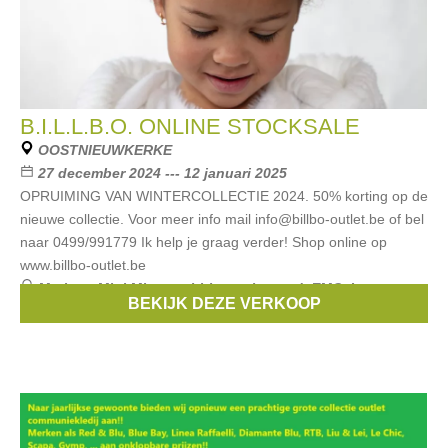
B.I.L.L.B.O. ONLINE STOCKSALE
OOSTNIEUWKERKE
27 december 2024 --- 12 januari 2025
OPRUIMING VAN WINTERCOLLECTIE 2024. 50% korting op de
nieuwe collectie. Voor meer info mail info@billbo-outlet.be of bel
naar 0499/991779 Ik help je graag verder! Shop online op
www.billbo-outlet.be
Merken:
Mini Mignon
,
birba
,
trybeyond
,
EMC
,
Lemon
BEKIJK DEZE VERKOOP
Beret
, ...