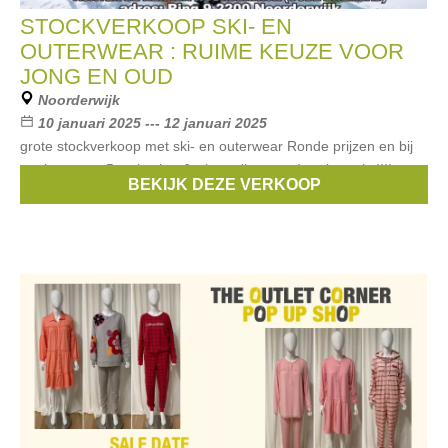
STOCKVERKOOP SKI- EN
OUTERWEAR : RUIME KEUZE VOOR
JONG EN OUD
Noorderwijk
10 januari 2025 --- 12 januari 2025
grote stockverkoop met ski- en outerwear Ronde prijzen en bij
aankoop van 5 stuks, het 6e ( goedkoopste ) stuk gratis !!!!
BEKIJK DEZE VERKOOP
Merken:
Icepeak
,
rehall
,
Lutha