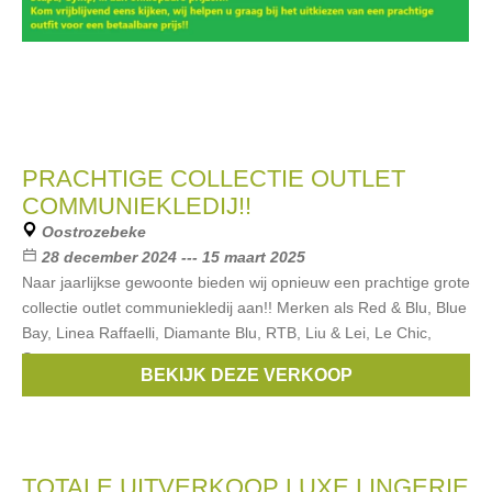
PRACHTIGE COLLECTIE OUTLET
COMMUNIEKLEDIJ!!
Oostrozebeke
28 december 2024 --- 15 maart 2025
Naar jaarlijkse gewoonte bieden wij opnieuw een prachtige grote
collectie outlet communiekledij aan!! Merken als Red & Blu, Blue
Bay, Linea Raffaelli, Diamante Blu, RTB, Liu & Lei, Le Chic,
Scapa,
BEKIJK DEZE VERKOOP
Merken:
Scapa
,
Blue Bay
,
Red & Blu
,
Gymp
,
RTB
, ...
TOTALE UITVERKOOP LUXE LINGERIE