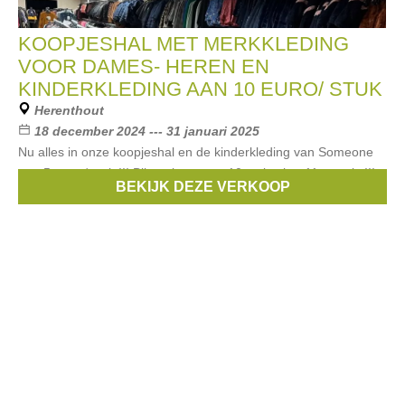
KOOPJESHAL MET MERKKLEDING
VOOR DAMES- HEREN EN
KINDERKLEDING AAN 10 EURO/ STUK
Herenthout
18 december 2024 --- 31 januari 2025
Nu alles in onze koopjeshal en de kinderkleding van Someone
aan 5 euro / stuk !!! Bij aankoop van 10 stuks, het 11e gratis !!!
BEKIJK DEZE VERKOOP
Merken:
Mexx
,
Someone
,
Vila Joy