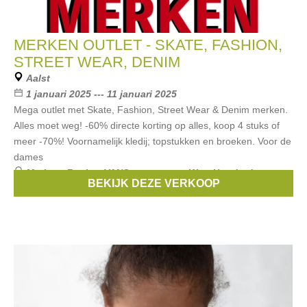
MERKEN OUTLET - SKATE, FASHION,
STREET WEAR, DENIM
Aalst
1 januari 2025 --- 11 januari 2025
Mega outlet met Skate, Fashion, Street Wear & Denim merken.
Alles moet weg! -60% directe korting op alles, koop 4 stuks of
meer -70%! Voornamelijk kledij; topstukken en broeken. Voor de
dames
Merken:
Replay
,
VANS
,
santa cruz
,
Won Hundred
,
BEKIJK DEZE VERKOOP
Kuyichi
, ...