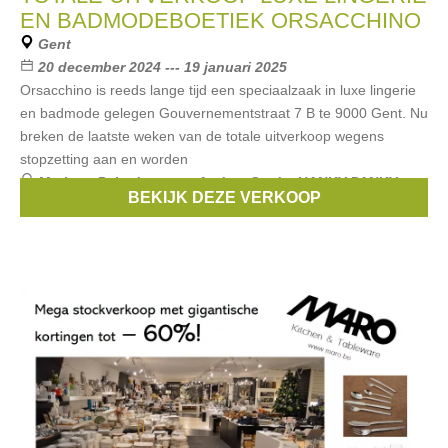
EN BADMODEBOETIEK ORSACCHINO
Gent
20 december 2024 --- 19 januari 2025
Orsacchino is reeds lange tijd een speciaalzaak in luxe lingerie
en badmode gelegen Gouvernementstraat 7 B te 9000 Gent. Nu
breken de laatste weken van de totale uitverkoop wegens
stopzetting aan en worden
Merken:
Pain de sucre
,
Andres Sarda
,
HANKY PANKY
,
BEKIJK DEZE VERKOOP
Ambra
,
Raffaela d’angelo
, ...