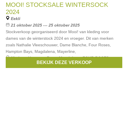
MOOI! STOCKSALE WINTERSOCK
2024
Eekli
21 oktober 2025 --- 25 oktober 2025
Stockverkoop georganiseerd door Mooi! van kleding voor
dames van de winterstock 2024 en vroeger. Dit van merken
zoals Nathalie Vleeschouwer, Dame Blanche, Four Roses,
Hampton Bays, Magdalena, Mayerline,
Merken:
Hampton Bays
,
Magdalena
,
FOUR ROSES
,
BEKIJK DEZE VERKOOP
Nathalie Vleeschouwer
,
Mayerline
, ...