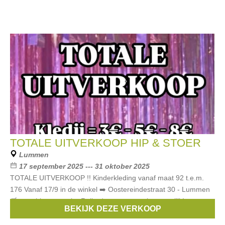
TOTALE UITVERKOOP HIP & STOER
Lummen
17 september 2025 --- 31 oktober 2025
TOTALE UITVERKOOP !! Kinderkleding vanaf maat 92 t.e.m.
176 Vanaf 17/9 in de winkel ➡️ Oostereindestraat 30 - Lummen
🛒 www.hipenstoer.be Ruilen/retourneren niet mogelijk!
BEKIJK DEZE VERKOOP
Merken:
Vingino
,
Only
,
Cars
,
Someone
,
Jack & Jones
, ...