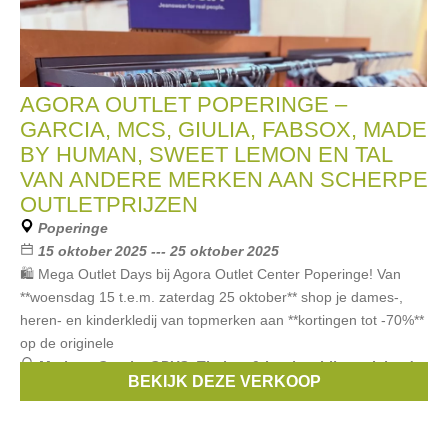
AGORA OUTLET POPERINGE –
GARCIA, MCS, GIULIA, FABSOX, MADE
BY HUMAN, SWEET LEMON EN TAL
VAN ANDERE MERKEN AAN SCHERPE
OUTLETPRIJZEN
Poperinge
15 oktober 2025 --- 25 oktober 2025
🛍️ Mega Outlet Days bij Agora Outlet Center Poperinge! Van
**woensdag 15 t.e.m. zaterdag 25 oktober** shop je dames-,
heren- en kinderkledij van topmerken aan **kortingen tot -70%**
op de originele
Merken:
Garcia
,
OPUS
,
Thelma & Louise
,
Liberty Island
,
BEKIJK DEZE VERKOOP
Sweet Lemon
, ...