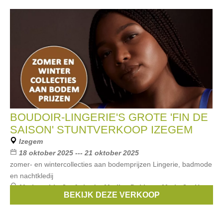
BOUDOIR-LINGERIE'S GROTE 'FIN DE
SAISON' STUNTVERKOOP IZEGEM
Izegem
18 oktober 2025 --- 21 oktober 2025
zomer- en wintercollecties aan bodemprijzen Lingerie, badmode
en nachtkledij
Merken:
Liu Jo
,
Aubade
,
Marlies Dekkers
,
Marie Jo
,
Hom
,
BEKIJK DEZE VERKOOP
...