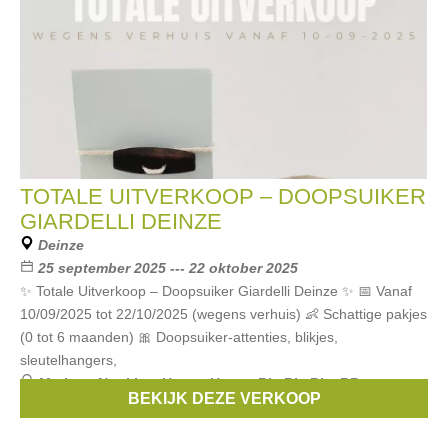
TOTALE UITVERKOOP – DOOPSUIKER
GIARDELLI DEINZE
Deinze
25 september 2025 --- 22 oktober 2025
✨ Totale Uitverkoop – Doopsuiker Giardelli Deinze ✨ 📅 Vanaf
10/09/2025 tot 22/10/2025 (wegens verhuis) 👶 Schattige pakjes
(0 tot 6 maanden) 🎀 Doopsuiker-attenties, blikjes,
sleutelhangers,
Merken:
Noukies
,
Happy Horse
,
Bla Bla Bla
,
BB
BEKIJK DEZE VERKOOP
Collections
,
BAM BAM
, ...