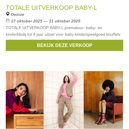
TOTALE UITVERKOOP BABY-L
Deinze
17 oktober 2025 --- 31 oktober 2025
TOTALE UITVERKOOP BABY-L prematuur- baby- en
kinderkledij tot 4 jaar uitzet voor baby kinderspeelgoed knuffels
schoenen meubels kinderwagens alles voor de baby
BEKIJK DEZE VERKOOP
Merken:
First
,
Cybex
,
Stabifoot
,
Little dutch
,
Dimpel
, ...