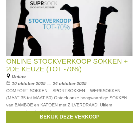
ONLINE STOCKVERKOOP SOKKEN +
2DE KEUZE (TOT -70%)
Online
10 oktober 2025 --- 24 oktober 2025
COMFORT SOKKEN – SPORTSOKKEN – WERKSOKKEN
(MAAT 35 tot MAAT 50) Ontdek onze hoogwaardige SOKKEN
van BAMBOE en KATOEN met ZILVERDRAAD. Ultiem
draagcomfort dankzij de zachte textuur en
BEKIJK DEZE VERKOOP
Merken:
SUPRGOODS