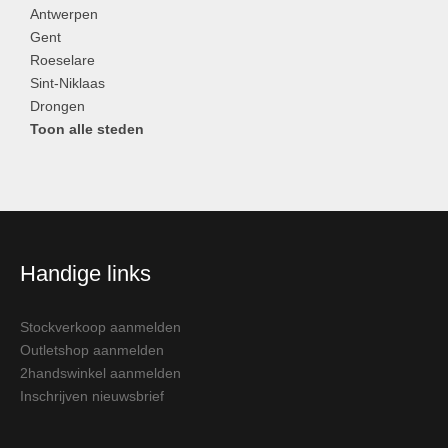
Antwerpen
Gent
Roeselare
Sint-Niklaas
Drongen
Toon alle steden
Handige links
Stockverkoop aanmelden
Outletshop aanmelden
2handswinkel aanmelden
Inschrijven nieuwsbrief