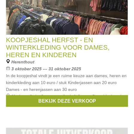
KOOPJESHAL HERFST - EN
WINTERKLEDING VOOR DAMES,
HEREN EN KINDEREN
Herenthout
3 oktober 2025 --- 31 oktober 2025
In de koopjeshal vindt je een ruime keuze aan dames, heren en
kinderkleding aan 10 euro / stuk Kinderjassen aan 20 euro
Dames - en herenjassen aan 30 euro
Merken:
Only
,
Someone
,
Jack & Jones
,
Petrol Industries
,
BEKIJK DEZE VERKOOP
Vila Joy
, ...