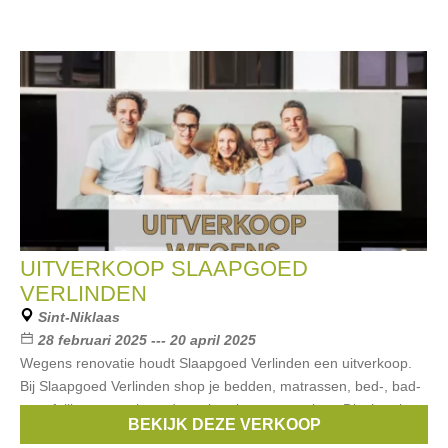
UITVERKOOP SLAAPGOED
VERLINDEN
Sint-Niklaas
28 februari 2025 --- 20 april 2025
Wegens renovatie houdt Slaapgoed Verlinden een uitverkoop.
Bij Slaapgoed Verlinden shop je bedden, matrassen, bed-, bad-
en tafellinnen, nachtmode en interieuraccessoires. Dit shop je
BEKIJK DEZE VERKOOP
nu met mooie renovatiekortingen.