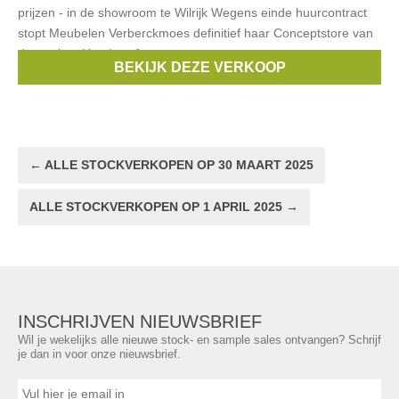
prijzen - in de showroom te Wilrijk Wegens einde huurcontract
stopt Meubelen Verberckmoes definitief haar Conceptstore van
de merken Henders &
BEKIJK DEZE VERKOOP
Merken:
xooon
,
henders & hazel
,
CocoMaison
← ALLE STOCKVERKOPEN OP 30 MAART 2025
ALLE STOCKVERKOPEN OP 1 APRIL 2025 →
INSCHRIJVEN NIEUWSBRIEF
Wil je wekelijks alle nieuwe stock- en sample sales ontvangen? Schrijf
je dan in voor onze nieuwsbrief.