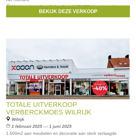
Merken:
lattoflex
,
Beka
,
Jori
,
NATUZZI
,
henders & hazel
,
BEKIJK DEZE VERKOOP
...
TOTALE UITVERKOOP
VERBERCKMOES WILRIJK
Wilrijk
1 februari 2025 --- 1 juni 2025
1.500m2 aan meubelen en decoratie aan sterk verlaagde