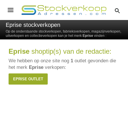
Eprise stockverkopen
Op de onderstaande stockverkopen, fabrieksverkopen, magazijnverkopen,
uitverkopen en collectieverkopen kan je het merk
Eprise
vinden :
Eprise
shoptip(s) van de redactie:
We hebben op onze site nog
1
outlet gevonden die
het merk
Eprise
verkopen:
EPRISE OUTLET