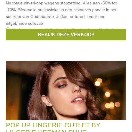
Nu totale uitverkoop wegens stopzetting! Alles aan -50% tot
-70%. Sfeervolle outletwinkel in een historisch pandje in het
centrum van Oudenaarde. Je kan er terecht voor een
uitgebreide collectie
Merken:
Armani
,
Twin Set
,
Marlies Dekkers
,
Marie Jo
,
BEKIJK DEZE VERKOOP
L'Aventure
, ...
POP UP LINGERIE OUTLET BY