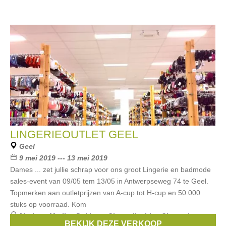
LINGERIEOUTLET GEEL
Geel
9 mei 2019 --- 13 mei 2019
Dames ... zet jullie schrap voor ons groot Lingerie en badmode
sales-event van 09/05 tem 13/05 in Antwerpseweg 74 te Geel.
Topmerken aan outletprijzen van A-cup tot H-cup en 50.000
stuks op voorraad. Kom
Merken:
Marlies Dekkers
,
Chantelle
,
Lise Charmel
,
BEKIJK DEZE VERKOOP