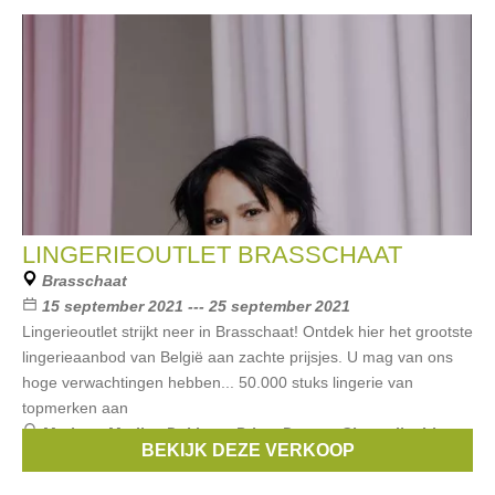
LINGERIEOUTLET BRASSCHAAT
Brasschaat
15 september 2021 --- 25 september 2021
Lingerieoutlet strijkt neer in Brasschaat! Ontdek hier het grootste
lingerieaanbod van België aan zachte prijsjes. U mag van ons
hoge verwachtingen hebben... 50.000 stuks lingerie van
topmerken aan
Merken:
Marlies Dekkers
,
Prima Donna
,
Chantelle
,
Lise
BEKIJK DEZE VERKOOP
Charmel
,
Simone Pérèle
, ...