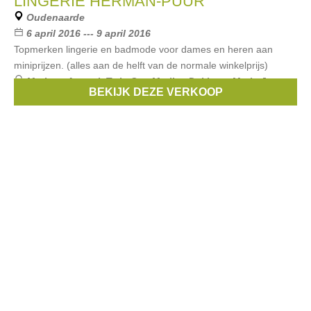
LINGERIE HERMAN-PUUR
Oudenaarde
6 april 2016 --- 9 april 2016
Topmerken lingerie en badmode voor dames en heren aan
miniprijzen. (alles aan de helft van de normale winkelprijs)
Merken:
Armani
,
Twin Set
,
Marlies Dekkers
,
Marie Jo
,
BEKIJK DEZE VERKOOP
Hom
, ...