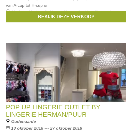
van A-cup tot H-cup en
Merken:
Marlies Dekkers
,
Chantelle
,
Lise Charmel
,
BEKIJK DEZE VERKOOP
Selmark
,
passionata
, ...
POP UP LINGERIE OUTLET BY
LINGERIE HERMAN/PUUR
Oudenaarde
13 oktober 2018 --- 27 oktober 2018