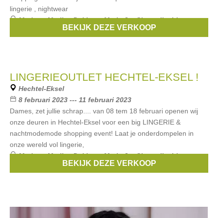
lingerie , nightwear
Merken:
Marlies Dekkers
,
Marie Jo
,
Chantelle
,
Lise
BEKIJK DEZE VERKOOP
Charmel
,
Simone Pérèle
, ...
LINGERIEOUTLET HECHTEL-EKSEL !
Hechtel-Eksel
8 februari 2023 --- 11 februari 2023
Dames, zet jullie schrap.... van 08 tem 18 februari openen wij
onze deuren in Hechtel-Eksel voor een big LINGERIE &
nachtmodemode shopping event! Laat je onderdompelen in
onze wereld vol lingerie,
Merken:
Marlies Dekkers
,
Marie Jo
,
Chantelle
,
Lise
BEKIJK DEZE VERKOOP
Charmel
,
Simone Pérèle
, ...