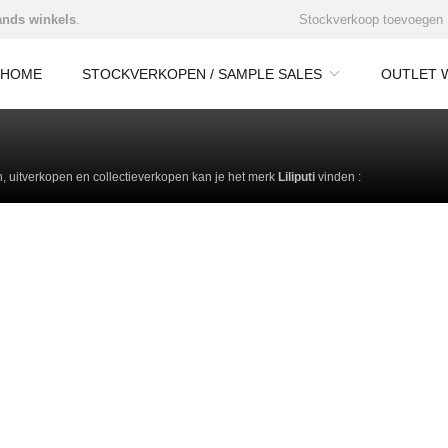
nds winkels
.
Stockverkoop toevoegen
HOME
STOCKVERKOPEN / SAMPLE SALES
OUTLET 
 uitverkopen en collectieverkopen kan je het merk
Liliputi
vinden :