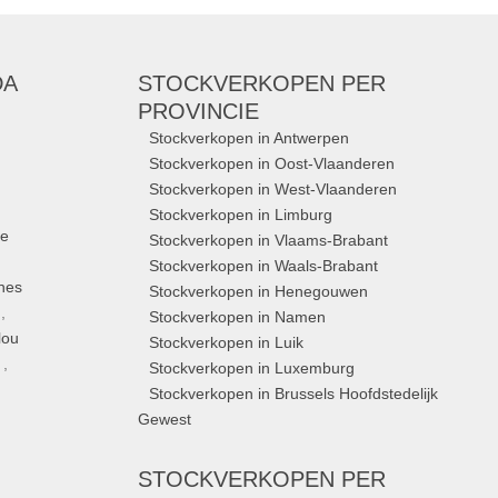
Merken:
Duns
,
Babylonia
,
lilliputiens
,
bambino mio
,
Froy & Dind
, ...
DA
STOCKVERKOPEN
PER
PROVINCIE
Stockverkopen in Antwerpen
Stockverkopen in Oost-Vlaanderen
Stockverkopen in West-Vlaanderen
Stockverkopen in Limburg
ue
Stockverkopen in Vlaams-Brabant
Stockverkopen in Waals-Brabant
nes
Stockverkopen in Henegouwen
,
Stockverkopen in Namen
lou
Stockverkopen in Luik
,
Stockverkopen in Luxemburg
Stockverkopen in Brussels Hoofdstedelijk
Gewest
STOCKVERKOPEN
PER