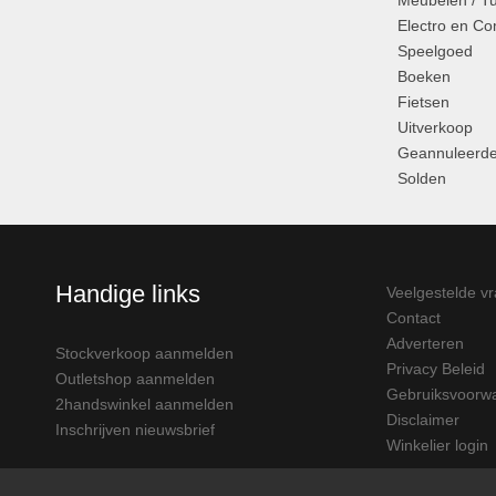
Meubelen / T
Electro en C
Speelgoed
Boeken
Fietsen
Uitverkoop
Geannuleerde
Solden
Handige links
Veelgestelde v
Contact
Adverteren
Stockverkoop aanmelden
Privacy Beleid
Outletshop aanmelden
Gebruiksvoorw
2handswinkel aanmelden
Disclaimer
Inschrijven nieuwsbrief
Winkelier login