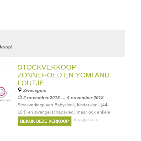
rkoop!
STOCKVERKOOP |
ZONNEHOED EN YOMI AND
LOUTJE
Zwevegem
2 november 2018 --- 4 november 2018
Stockverkoop van Babykledij, kinderkledij (44-
164) en zwangerschapskledij maar ook enkele
eindereeksen van dragers, draagjassen,
BEKIJK DEZE VERKOOP
kinderschoentjes, wasbare luiers, speelgoed,
slaapzakken, tetradoeken,