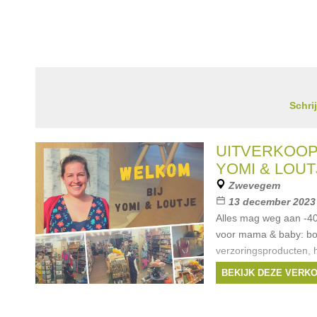
Schri
UITVERKOOP
YOMI & LOUT
Zwevegem
13 december 2023 -
Alles mag weg aan -4
voor mama & baby: bor
verzoringsproducten, h
sleepers, babyfoons, 
BEKIJK DEZE VERK
autostoelen,... Draa
Merken:
Bikkembe
Milestone
,
peppa
,
Ca