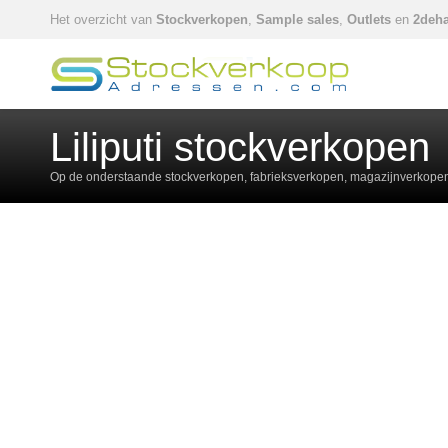
Het overzicht van
Stockverkopen
,
Sample sales
,
Outlets
en
2deha
Liliputi stockverkopen
Op de onderstaande stockverkopen, fabrieksverkopen, magazijnverkopen,