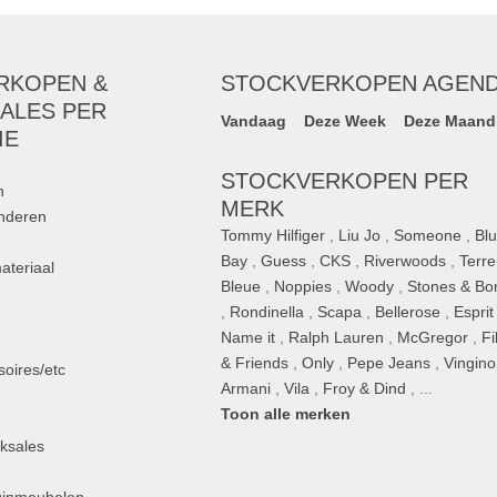
RKOPEN &
STOCKVERKOPEN AGEN
ALES PER
Vandaag
Deze Week
Deze Maand
IE
STOCKVERKOPEN PER
n
MERK
inderen
Tommy Hilfiger
,
Liu Jo
,
Someone
,
Bl
Bay
,
Guess
,
CKS
,
Riverwoods
,
Terre
ateriaal
Bleue
,
Noppies
,
Woody
,
Stones & Bo
,
Rondinella
,
Scapa
,
Bellerose
,
Esprit
n
Name it
,
Ralph Lauren
,
McGregor
,
Fi
& Friends
,
Only
,
Pepe Jeans
,
Vingino
oires/etc
Armani
,
Vila
,
Froy & Dind
, ...
Toon alle merken
ksales