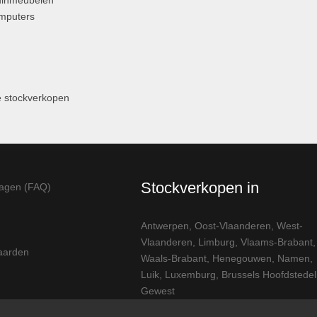
uinmeubelen
omputers
 stockverkopen
Stockverkopen in
ragen (FAQ)
Antwerpen
,
Oost-Vlaanderen
,
West-
Vlaanderen
,
Limburg
,
Vlaams-Brabant
,
aarden
Waals-Brabant
,
Henegouwen
,
Namen
,
Luik
,
Luxemburg
,
Brussels Hoofdstedeli
Gewest