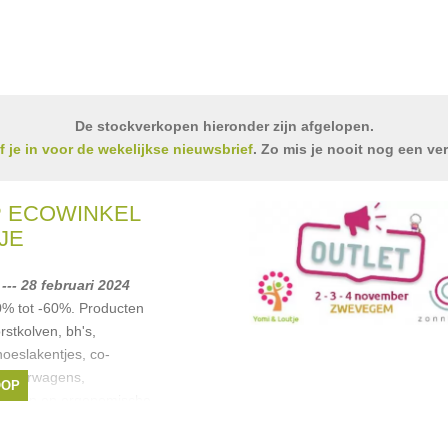
De stockverkopen hieronder zijn afgelopen.
jf je in voor de wekelijkse nieuwsbrief
. Zo mis je nooit nog een ve
 ECOWINKEL
JE
-- 28 februari 2024
0% tot -60%. Producten
stkolven, bh's,
oeslakentjes, co-
kinderwagens,
OOP
gdoeken en ergonomische
rgs
,
Childwood
,
roline Mampay
, ...