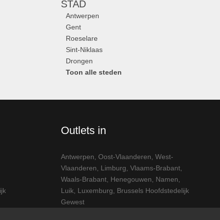
STAD
Antwerpen
Gent
Roeselare
Sint-Niklaas
Drongen
Toon alle steden
Outlets in
Antwerpen
,
Oost-Vlaanderen
,
West-
Vlaanderen
,
Limburg
,
Vlaams-Brabant
,
Waals-Brabant
,
Henegouwen
,
Namen
,
jk
Luik
,
Luxemburg
,
Brussels Hoofdstedelijk
Gewest