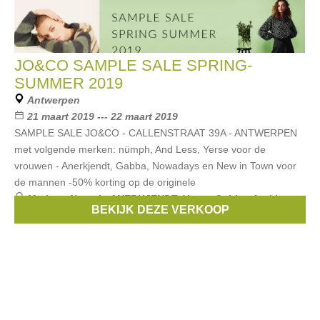
JO&CO SAMPLE SALE SPRING-
SUMMER 2019
Antwerpen
21 maart 2019 --- 22 maart 2019
SAMPLE SALE JO&CO - CALLENSTRAAT 39A - ANTWERPEN
met volgende merken: nümph, And Less, Yerse voor de
vrouwen - Anerkjendt, Gabba, Nowadays en New in Town voor
de mannen -50% korting op de originele
Merken:
Numph
,
ANERKJENDT
,
Yerse
,
Gabba
,
And Less
,
BEKIJK DEZE VERKOOP
...