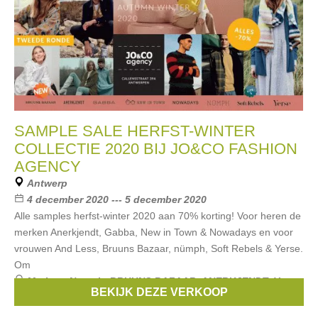
SAMPLE SALE HERFST-WINTER
COLLECTIE 2020 BIJ JO&CO FASHION
AGENCY
Antwerp
4 december 2020 --- 5 december 2020
Alle samples herfst-winter 2020 aan 70% korting! Voor heren de
merken Anerkjendt, Gabba, New in Town & Nowadays en voor
vrouwen And Less, Bruuns Bazaar, nümph, Soft Rebels & Yerse.
Om
Merken:
Numph
,
BRUUNS BAZAAR
,
ANERKJENDT
,
Yerse
,
BEKIJK DEZE VERKOOP
Gabba
, ...