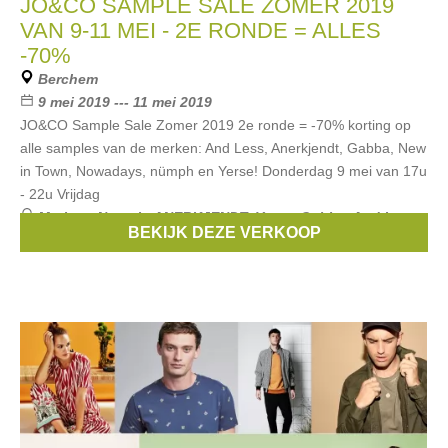
JO&CO SAMPLE SALE ZOMER 2019
VAN 9-11 MEI - 2E RONDE = ALLES
-70%
Berchem
9 mei 2019 --- 11 mei 2019
JO&CO Sample Sale Zomer 2019 2e ronde = -70% korting op
alle samples van de merken: And Less, Anerkjendt, Gabba, New
in Town, Nowadays, nümph en Yerse! Donderdag 9 mei van 17u
- 22u Vrijdag
Merken:
Numph
,
ANERKJENDT
,
Yerse
,
Gabba
,
And Less
,
BEKIJK DEZE VERKOOP
...