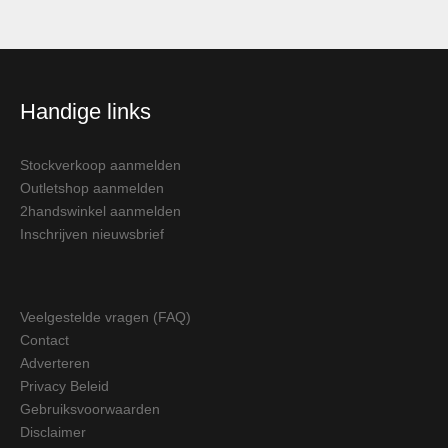
Handige links
Stockverkoop aanmelden
Outletshop aanmelden
2handswinkel aanmelden
Inschrijven nieuwsbrief
Veelgestelde vragen (FAQ)
Contact
Adverteren
Privacy Beleid
Gebruiksvoorwaarden
Disclaimer