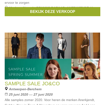
ervoor te zorgen
Merken:
Numph
,
BRUUNS BAZAAR
,
ANERKJENDT
,
Yerse
,
BEKIJK DEZE VERKOOP
Gabba
, ...
SAMPLE SALE JO&CO
Antwerpen-Berchem
25 juni 2020 --- 27 juni 2020
Alle samples zomer 2020. Voor heren de merken Anerkjendt,