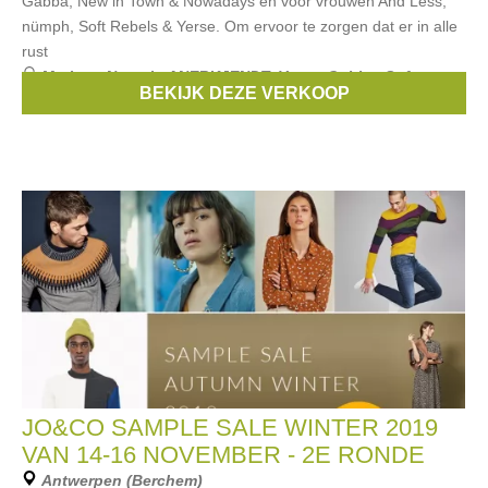
Gabba, New in Town & Nowadays en voor vrouwen And Less,
nümph, Soft Rebels & Yerse. Om ervoor te zorgen dat er in alle
rust
Merken:
Numph
,
ANERKJENDT
,
Yerse
,
Gabba
,
Soft
BEKIJK DEZE VERKOOP
Rebels
, ...
JO&CO SAMPLE SALE WINTER 2019
VAN 14-16 NOVEMBER - 2E RONDE
Antwerpen (Berchem)