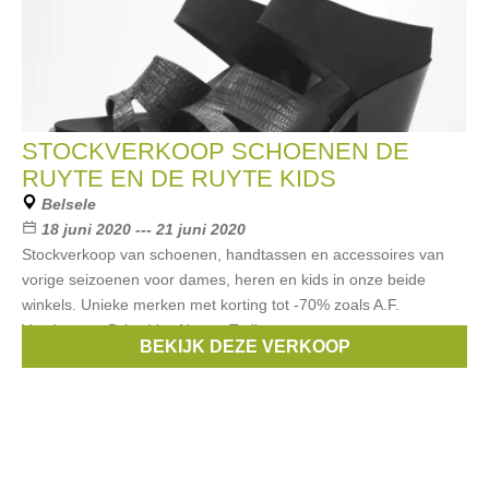
STOCKVERKOOP SCHOENEN DE
RUYTE EN DE RUYTE KIDS
Belsele
18 juni 2020 --- 21 juni 2020
Stockverkoop van schoenen, handtassen en accessoires van
vorige seizoenen voor dames, heren en kids in onze beide
winkels. Unieke merken met korting tot -70% zoals A.F.
Vandevorst, Dries Van Noten; Tod's,
BEKIJK DEZE VERKOOP
Merken:
Rondinella
,
Pepe
,
Chie Mihara
,
hip
,
Momino
, ...