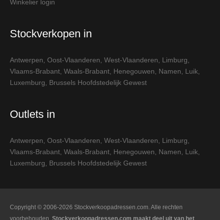
Winkelier login
Stockverkopen in
Antwerpen
,
Oost-Vlaanderen
,
West-Vlaanderen
,
Limburg
,
Vlaams-Brabant
,
Waals-Brabant
,
Henegouwen
,
Namen
,
Luik
,
Luxemburg
,
Brussels Hoofdstedelijk Gewest
Outlets in
Antwerpen
,
Oost-Vlaanderen
,
West-Vlaanderen
,
Limburg
,
Vlaams-Brabant
,
Waals-Brabant
,
Henegouwen
,
Namen
,
Luik
,
Luxemburg
,
Brussels Hoofdstedelijk Gewest
Copyright © 2006-2026 Stockverkoopadressen.com. Alle rechten
voorbehouden.
Stockverkoopadressen.com maakt deel uit van het