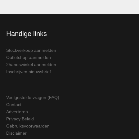
Handige links
Stockverkoop aanmelden
Outletshop aanmelden
2handswinkel aanmelden
Inschrijven nieuwsbrief
Veelgestelde vragen (FAQ)
Contact
Adverteren
Privacy Beleid
Gebruiksvoorwaarden
Disclaimer