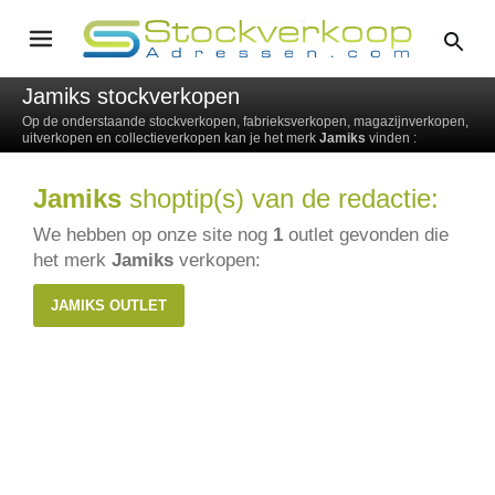
Jamiks stockverkopen
Op de onderstaande stockverkopen, fabrieksverkopen, magazijnverkopen,
uitverkopen en collectieverkopen kan je het merk
Jamiks
vinden :
Jamiks
shoptip(s) van de redactie:
We hebben op onze site nog
1
outlet gevonden die
het merk
Jamiks
verkopen:
JAMIKS OUTLET