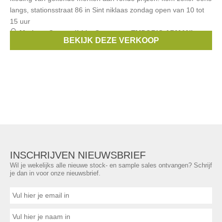
langs, stationsstraat 86 in Sint niklaas zondag open van 10 tot
15 uur
Merken:
Gymp
,
dirkje
,
Someone
,
EMPORIO ARMANI
,
BEKIJK DEZE VERKOOP
Mayoral
, ...
INSCHRIJVEN NIEUWSBRIEF
Wil je wekelijks alle nieuwe stock- en sample sales ontvangen? Schrijf
je dan in voor onze nieuwsbrief.