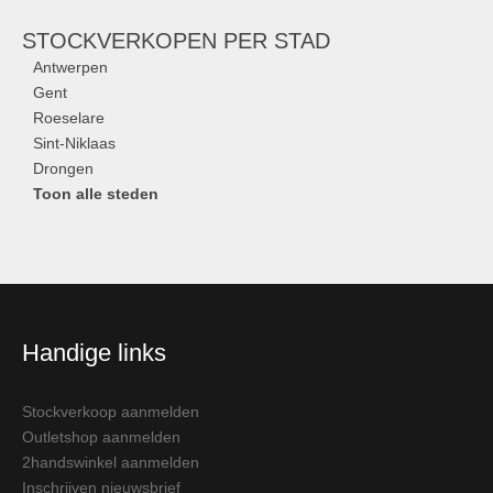
STOCKVERKOPEN
PER STAD
Antwerpen
Gent
Roeselare
Sint-Niklaas
Drongen
Toon alle steden
Handige links
Stockverkoop aanmelden
Outletshop aanmelden
2handswinkel aanmelden
Inschrijven nieuwsbrief