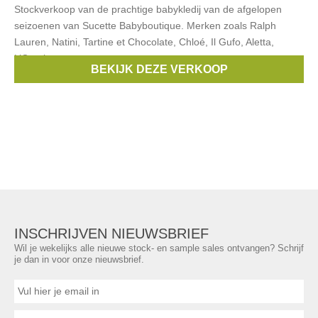
Stockverkoop van de prachtige babykledij van de afgelopen
seizoenen van Sucette Babyboutique. Merken zoals Ralph
Lauren, Natini, Tartine et Chocolate, Chloé, Il Gufo, Aletta,
L’Orsobruno,
BEKIJK DEZE VERKOOP
Merken:
Ralph Lauren
,
Il Gufo
,
Chloë
,
Kenzo
,
Aletta
, ...
INSCHRIJVEN NIEUWSBRIEF
Wil je wekelijks alle nieuwe stock- en sample sales ontvangen? Schrijf
je dan in voor onze nieuwsbrief.