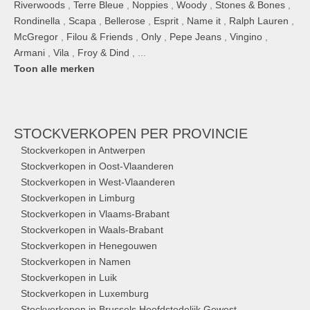
Riverwoods
,
Terre Bleue
,
Noppies
,
Woody
,
Stones & Bones
,
Rondinella
,
Scapa
,
Bellerose
,
Esprit
,
Name it
,
Ralph Lauren
,
McGregor
,
Filou & Friends
,
Only
,
Pepe Jeans
,
Vingino
,
Armani
,
Vila
,
Froy & Dind
, ...
Toon alle merken
STOCKVERKOPEN
PER PROVINCIE
Stockverkopen in Antwerpen
Stockverkopen in Oost-Vlaanderen
Stockverkopen in West-Vlaanderen
Stockverkopen in Limburg
Stockverkopen in Vlaams-Brabant
Stockverkopen in Waals-Brabant
Stockverkopen in Henegouwen
Stockverkopen in Namen
Stockverkopen in Luik
Stockverkopen in Luxemburg
Stockverkopen in Brussels Hoofdstedelijk Gewest