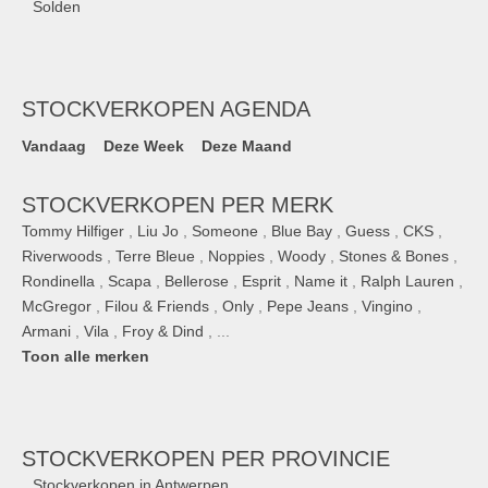
Solden
STOCKVERKOPEN AGENDA
Vandaag
Deze Week
Deze Maand
STOCKVERKOPEN PER MERK
Tommy Hilfiger
,
Liu Jo
,
Someone
,
Blue Bay
,
Guess
,
CKS
,
Riverwoods
,
Terre Bleue
,
Noppies
,
Woody
,
Stones & Bones
,
Rondinella
,
Scapa
,
Bellerose
,
Esprit
,
Name it
,
Ralph Lauren
,
McGregor
,
Filou & Friends
,
Only
,
Pepe Jeans
,
Vingino
,
Armani
,
Vila
,
Froy & Dind
, ...
Toon alle merken
STOCKVERKOPEN
PER PROVINCIE
Stockverkopen in Antwerpen