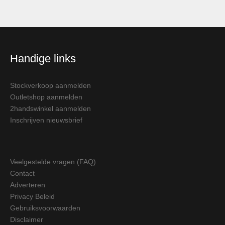
Handige links
Stockverkoop aanmelden
Outletshop aanmelden
2handswinkel aanmelden
Inschrijven nieuwsbrief
Veelgestelde vragen (FAQ)
Contact
Adverteren
Privacy Beleid
Gebruiksvoorwaarden
Disclaimer