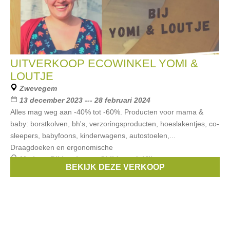
UITVERKOOP ECOWINKEL YOMI &
LOUTJE
Zwevegem
13 december 2023 --- 28 februari 2024
Alles mag weg aan -40% tot -60%. Producten voor mama &
baby: borstkolven, bh's, verzoringsproducten, hoeslakentjes, co-
sleepers, babyfoons, kinderwagens, autostoelen,...
Draagdoeken en ergonomische
Merken:
Bikkembergs
,
Childwood
,
Milestone
,
peppa
,
BEKIJK DEZE VERKOOP
Caroline Mampay
, ...