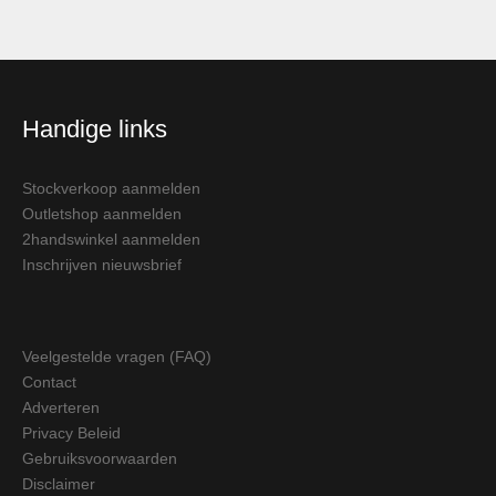
Handige links
Stockverkoop aanmelden
Outletshop aanmelden
2handswinkel aanmelden
Inschrijven nieuwsbrief
Veelgestelde vragen (FAQ)
Contact
Adverteren
Privacy Beleid
Gebruiksvoorwaarden
Disclaimer