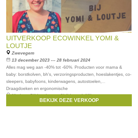
UITVERKOOP ECOWINKEL YOMI &
LOUTJE
Zwevegem
13 december 2023 --- 28 februari 2024
Alles mag weg aan -40% tot -60%. Producten voor mama &
baby: borstkolven, bh's, verzoringsproducten, hoeslakentjes, co-
sleepers, babyfoons, kinderwagens, autostoelen,...
Draagdoeken en ergonomische
Merken:
Bikkembergs
,
Childwood
,
Milestone
,
peppa
,
BEKIJK DEZE VERKOOP
Caroline Mampay
, ...