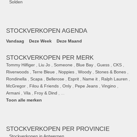
Solden
STOCKVERKOPEN AGENDA
Vandaag
Deze Week
Deze Maand
STOCKVERKOPEN PER MERK
Tommy Hilfiger
,
Liu Jo
,
Someone
,
Blue Bay
,
Guess
,
CKS
,
Riverwoods
,
Terre Bleue
,
Noppies
,
Woody
,
Stones & Bones
,
Rondinella
,
Scapa
,
Bellerose
,
Esprit
,
Name it
,
Ralph Lauren
,
McGregor
,
Filou & Friends
,
Only
,
Pepe Jeans
,
Vingino
,
Armani
,
Vila
,
Froy & Dind
, ...
Toon alle merken
STOCKVERKOPEN
PER PROVINCIE
Stockverkopen in Antwerpen