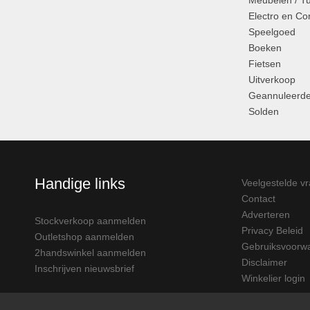
Meubelen / T
Electro en C
Speelgoed
Boeken
Fietsen
Uitverkoop
Geannuleerde
Solden
Handige links
Veelgestelde v
Contact
Adverteren
Stockverkoop aanmelden
Privacy Beleid
Outletshop aanmelden
Gebruiksvoorw
2handswinkel aanmelden
Disclaimer
Inschrijven nieuwsbrief
Winkelier login