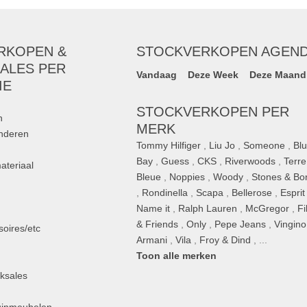
RKOPEN &
STOCKVERKOPEN AGEN
ALES PER
Vandaag
Deze Week
Deze Maand
IE
STOCKVERKOPEN PER
n
MERK
inderen
Tommy Hilfiger
,
Liu Jo
,
Someone
,
Bl
Bay
,
Guess
,
CKS
,
Riverwoods
,
Terre
ateriaal
Bleue
,
Noppies
,
Woody
,
Stones & Bo
,
Rondinella
,
Scapa
,
Bellerose
,
Esprit
n
Name it
,
Ralph Lauren
,
McGregor
,
Fi
& Friends
,
Only
,
Pepe Jeans
,
Vingino
oires/etc
Armani
,
Vila
,
Froy & Dind
, ...
Toon alle merken
ksales