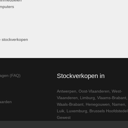
uinmeubelen
omputers
 stockverkopen
Stockverkopen in
ragen (FAQ)
Antwerpen
,
Oost-Vlaanderen
,
West-
Vlaanderen
,
Limburg
,
Vlaams-Brabant
,
aarden
Waals-Brabant
,
Henegouwen
,
Namen
,
Luik
,
Luxemburg
,
Brussels Hoofdstedeli
Gewest