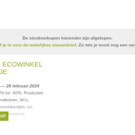
De stockverkopen hieronder zijn afgelopen.
jf je in voor de wekelijkse nieuwsbrief
. Zo mis je nooit nog een ve
 ECOWINKEL
JE
-- 28 februari 2024
0% tot -60%. Producten
stkolven, bh's,
oeslakentjes, co-
kinderwagens,
OOP
gdoeken en ergonomische
rgs
,
Childwood
,
roline Mampay
, ...