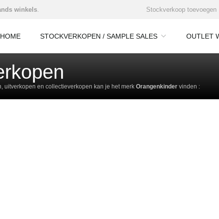
nds winkels
.
Stockverkoop toevoegen
HOME
STOCKVERKOPEN / SAMPLE SALES
OUTLET 
erkopen
 uitverkopen en collectieverkopen kan je het merk
Orangenkinder
vinden :