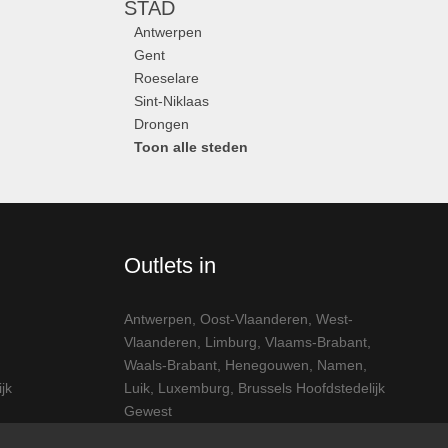
STAD
Antwerpen
Gent
Roeselare
Sint-Niklaas
Drongen
Toon alle steden
Outlets in
Antwerpen
,
Oost-Vlaanderen
,
West-
Vlaanderen
,
Limburg
,
Vlaams-Brabant
,
Waals-Brabant
,
Henegouwen
,
Namen
,
jk
Luik
,
Luxemburg
,
Brussels Hoofdstedelijk
Gewest