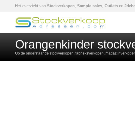
Het overzicht van
Stockverkopen
,
Sample sales
,
Outlets
en
2deha
Orangenkinder stockv
Op de onderstaande stockverkopen, fabrieksverkopen, magazijnverkopen,