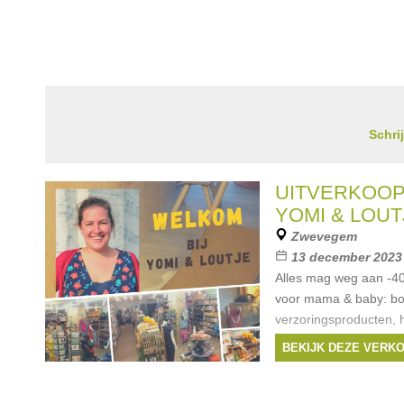
Schri
UITVERKOOP
YOMI & LOUT
Zwevegem
13 december 2023 -
Alles mag weg aan -4
voor mama & baby: bor
verzoringsproducten, h
sleepers, babyfoons, 
BEKIJK DEZE VERK
autostoelen,... Draa
Merken:
Bikkembe
Milestone
,
peppa
,
Ca