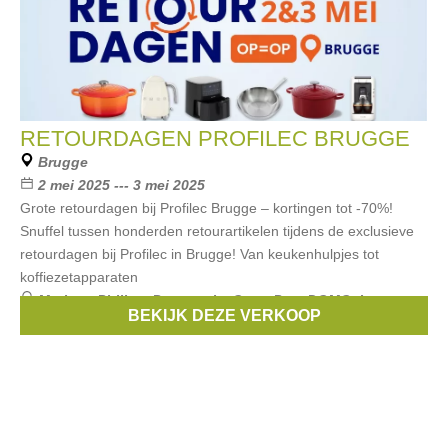
RETOURDAGEN PROFILEC BRUGGE
Brugge
2 mei 2025 --- 3 mei 2025
Grote retourdagen bij Profilec Brugge – kortingen tot -70%!
Snuffel tussen honderden retourartikelen tijdens de exclusieve
retourdagen bij Profilec in Brugge! Van keukenhulpjes tot
koffiezetapparaten
Merken:
Philips
,
Panasonic
,
GreenPan
,
DOMO
,
Le
BEKIJK DEZE VERKOOP
creuset
, ...