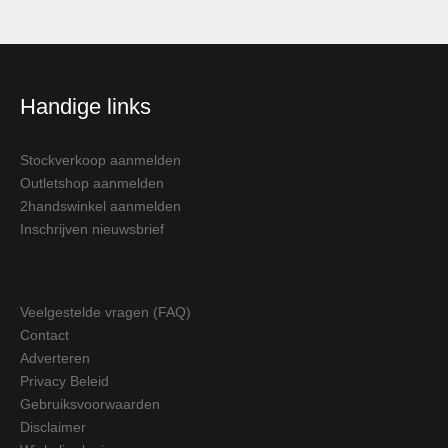
Handige links
Stockverkoop aanmelden
Outletshop aanmelden
2handswinkel aanmelden
Inschrijven nieuwsbrief
Veelgestelde vragen (FAQ)
Contact
Adverteren
Privacy Beleid
Gebruiksvoorwaarden
Disclaimer