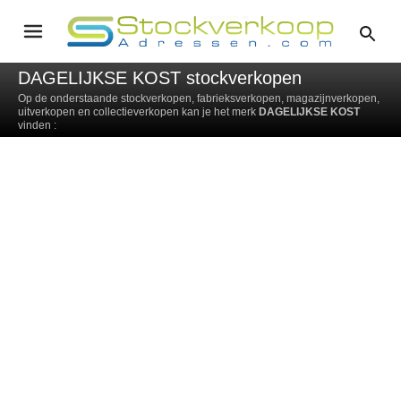
DAGELIJKSE KOST stockverkopen
Op de onderstaande stockverkopen, fabrieksverkopen, magazijnverkopen,
uitverkopen en collectieverkopen kan je het merk
DAGELIJKSE KOST
vinden :