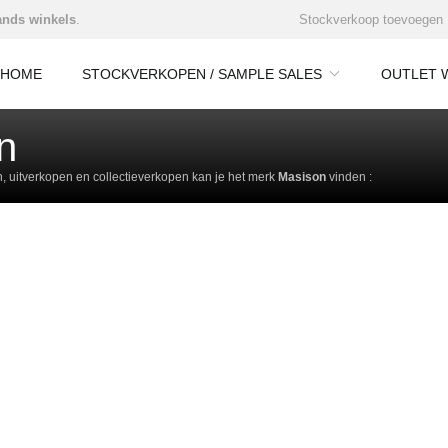
nds winkels
.
Stockverkoop toevoegen
HOME
STOCKVERKOPEN / SAMPLE SALES
OUTLET 
n
 uitverkopen en collectieverkopen kan je het merk
Masison
vinden :