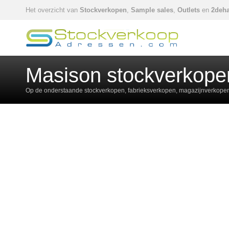
Het overzicht van
Stockverkopen
,
Sample sales
,
Outlets
en
2deha
Masison stockverkope
Op de onderstaande stockverkopen, fabrieksverkopen, magazijnverkopen,