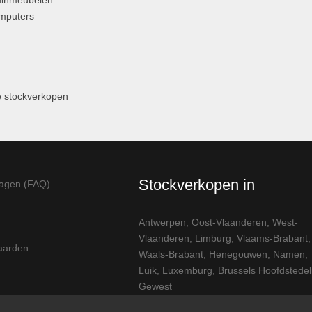
uinmeubelen
omputers
 stockverkopen
Stockverkopen in
ragen (FAQ)
Antwerpen
,
Oost-Vlaanderen
,
West-
Vlaanderen
,
Limburg
,
Vlaams-Brabant
,
aarden
Waals-Brabant
,
Henegouwen
,
Namen
,
Luik
,
Luxemburg
,
Brussels Hoofdstedeli
Gewest