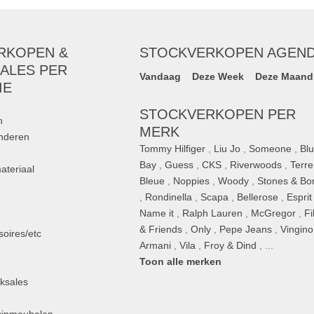
hopt vorige winter- &
nde prijzen met grote
76,
RKOPEN &
STOCKVERKOPEN AGEN
Blue Bay
,
Woody
,
Red
ALES PER
Vandaag
Deze Week
Deze Maand
IE
STOCKVERKOPEN PER
n
MERK
inderen
Tommy Hilfiger
,
Liu Jo
,
Someone
,
Bl
Bay
,
Guess
,
CKS
,
Riverwoods
,
Terre
ateriaal
Bleue
,
Noppies
,
Woody
,
Stones & Bo
,
Rondinella
,
Scapa
,
Bellerose
,
Esprit
n
Name it
,
Ralph Lauren
,
McGregor
,
Fi
& Friends
,
Only
,
Pepe Jeans
,
Vingino
oires/etc
Armani
,
Vila
,
Froy & Dind
, ...
Toon alle merken
ksales