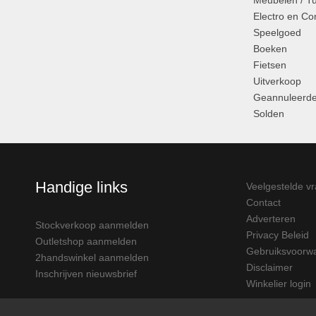
Meubelen / T
Electro en C
Speelgoed
Boeken
Fietsen
Uitverkoop
Geannuleerde
Solden
Handige links
Veelgestelde v
Contact
Adverteren
Stockverkoop aanmelden
Privacy Beleid
Outletshop aanmelden
Gebruiksvoorw
2handswinkel aanmelden
Disclaimer
Inschrijven nieuwsbrief
Winkelier login