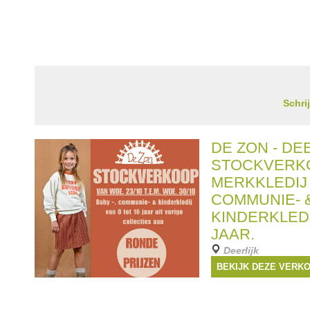
Schri
DE ZON - DEE
STOCKVERK
MERKKLEDIJ 
COMMUNIE- 
KINDERKLEDI
JAAR.
Deerlijk
23 oktober 2024
BEKIJK DEZE VERK
Stockverkoop georgan
Deerlijk van baby-, co