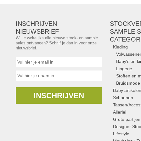
van 0 tot 16 jaar. Je s
zomercollecties aan ro
kortingen. Merken: AO
INSCHRIJVEN
STOCKVE
Merken:
Noppies
,
NIEUWSBRIEF
SAMPLE S
& Blu
,
Gymp
, ...
Wil je wekelijks alle nieuwe stock- en sample
CATEGOR
sales ontvangen? Schrijf je dan in voor onze
Kleding
nieuwsbrief.
Volwassene
Baby's en k
Lingerie
Stoffen en m
Bruidsmode
Baby artikele
INSCHRIJVEN
Schoenen
Tassen/Access
Allerlei
Grote partijen
Designer Stoc
Lifestyle