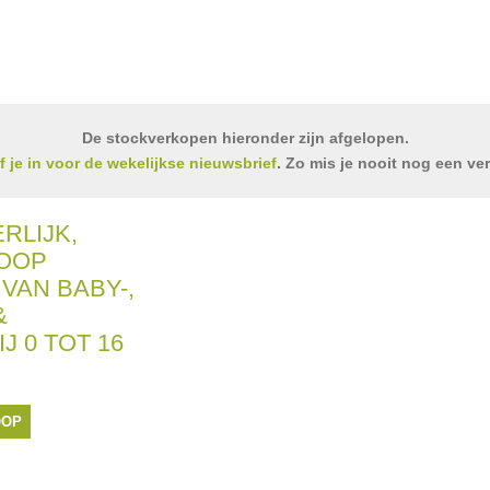
De stockverkopen hieronder zijn afgelopen.
jf je in voor de wekelijkse nieuwsbrief
. Zo mis je nooit nog een ve
RLIJK,
OOP
VAN BABY-,
&
J 0 TOT 16
OOP
iseerd door De zon
mmunie- en kinderkledij