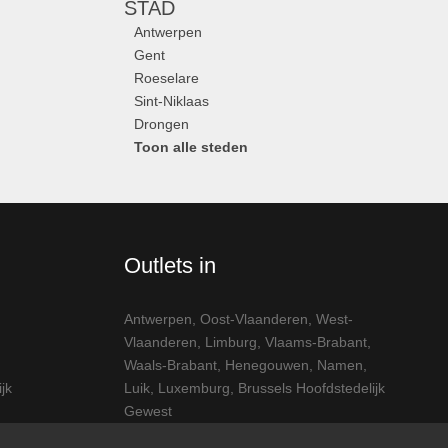
STAD
Antwerpen
Gent
Roeselare
Sint-Niklaas
Drongen
Toon alle steden
Outlets in
Antwerpen
,
Oost-Vlaanderen
,
West-
Vlaanderen
,
Limburg
,
Vlaams-Brabant
,
Waals-Brabant
,
Henegouwen
,
Namen
,
jk
Luik
,
Luxemburg
,
Brussels Hoofdstedelijk
Gewest