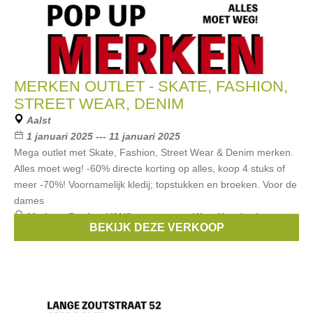
MERKEN OUTLET - SKATE, FASHION,
STREET WEAR, DENIM
Aalst
1 januari 2025 --- 11 januari 2025
Mega outlet met Skate, Fashion, Street Wear & Denim merken.
Alles moet weg! -60% directe korting op alles, koop 4 stuks of
meer -70%! Voornamelijk kledij; topstukken en broeken. Voor de
dames
Merken:
Replay
,
VANS
,
santa cruz
,
Won Hundred
,
BEKIJK DEZE VERKOOP
Kuyichi
, ...