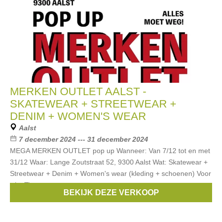
MERKEN OUTLET AALST -
SKATEWEAR + STREETWEAR +
DENIM + WOMEN'S WEAR
Aalst
7 december 2024 --- 31 december 2024
MEGA MERKEN OUTLET pop up Wanneer: Van 7/12 tot en met
31/12 Waar: Lange Zoutstraat 52, 9300 Aalst Wat: Skatewear +
Streetwear + Denim + Women's wear (kleding + schoenen) Voor
wie: Tieners,
BEKIJK DEZE VERKOOP
Merken:
Replay
,
DC
,
VANS
,
santa cruz
,
Won Hundred
, ...