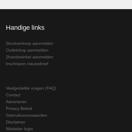
Handige links
Stockverkoop aanmelden
Outletshop aanmelden
2handswinkel aanmelden
Inschrijven nieuwsbrief
Veelgestelde vragen (FAQ)
Contact
Adverteren
Privacy Beleid
Gebruiksvoorwaarden
Disclaimer
Winkelier login