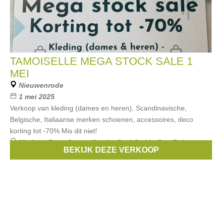
TAMOISELLE MEGA STOCK SALE 1
MEI
Nieuwenrode
1 mei 2025
Verkoop van kleding (dames en heren), Scandinavische,
Belgische, Italiaanse merken schoenen, accessoires, deco
korting tot -70% Mis dit niet!
Merken:
Pepe Jeans
,
Garcia
,
Paul Smith
,
Roy Robson
,
BEKIJK DEZE VERKOOP
Zilton
, ...