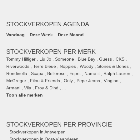
STOCKVERKOPEN AGENDA
Vandaag
Deze Week
Deze Maand
STOCKVERKOPEN PER MERK
Tommy Hilfiger
,
Liu Jo
,
Someone
,
Blue Bay
,
Guess
,
CKS
,
Riverwoods
,
Terre Bleue
,
Noppies
,
Woody
,
Stones & Bones
,
Rondinella
,
Scapa
,
Bellerose
,
Esprit
,
Name it
,
Ralph Lauren
,
McGregor
,
Filou & Friends
,
Only
,
Pepe Jeans
,
Vingino
,
Armani
,
Vila
,
Froy & Dind
, ...
Toon alle merken
STOCKVERKOPEN
PER PROVINCIE
Stockverkopen in Antwerpen
Stockverkopen in Oost-Vlaanderen