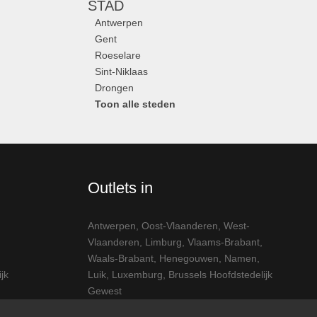
STAD
Antwerpen
Gent
Roeselare
Sint-Niklaas
Drongen
Toon alle steden
Outlets in
Antwerpen
,
Oost-Vlaanderen
,
West-
Vlaanderen
,
Limburg
,
Vlaams-Brabant
,
Waals-Brabant
,
Henegouwen
,
Namen
,
jk
Luik
,
Luxemburg
,
Brussels Hoofdstedelijk
Gewest