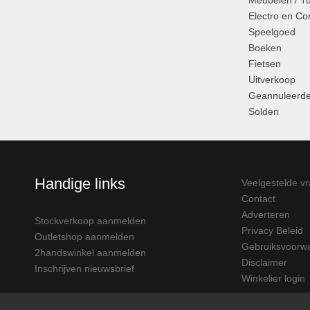
Meubelen / T
Electro en C
Speelgoed
Boeken
Fietsen
Uitverkoop
Geannuleerde
Solden
Handige links
Veelgestelde v
Contact
Adverteren
Stockverkoop aanmelden
Privacy Beleid
Outletshop aanmelden
Gebruiksvoorw
2handswinkel aanmelden
Disclaimer
Inschrijven nieuwsbrief
Winkelier login