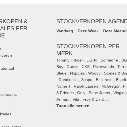
RKOPEN &
STOCKVERKOPEN AGEN
ALES PER
Vandaag
Deze Week
Deze Maand
IE
STOCKVERKOPEN PER
n
MERK
inderen
Tommy Hilfiger
,
Liu Jo
,
Someone
,
Bl
Bay
,
Guess
,
CKS
,
Riverwoods
,
Terre
ateriaal
Bleue
,
Noppies
,
Woody
,
Stones & Bo
,
Rondinella
,
Scapa
,
Bellerose
,
Esprit
n
Name it
,
Ralph Lauren
,
McGregor
,
Fi
& Friends
,
Only
,
Pepe Jeans
,
Vingino
oires/etc
Armani
,
Vila
,
Froy & Dind
, ...
Toon alle merken
ksales