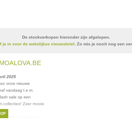
De stockverkopen hieronder zijn afgelopen.
jf je in voor de wekelijkse nieuwsbrief
. Zo mis je nooit nog een ve
 MOALOVA.BE
pril 2025
oor onze nieuwe
naf vandaag t.e.m.
lash sale op een
et-collecties! Zeer mooie
 €10,
OOP
,
MarMar Copenhagen
,
rown
, ...