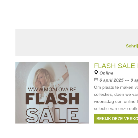
Schri
FLASH SALE
Online
6 april 2025 --- 9 a
Om plaats te maken v
collecties, doen we va
woensdag een online f
selectie van onze outl
ronde prijsjes (€3, €5,
BEKIJK DEZE VERK
Merken:
Monkind
Lil'Atelier
,
Guapoo
,
G