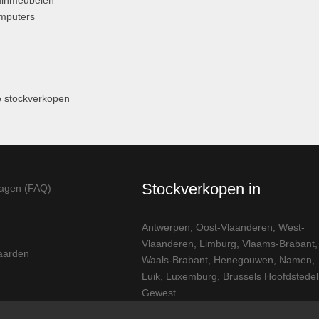
uinmeubelen
omputers
 stockverkopen
Stockverkopen in
ragen (FAQ)
Antwerpen
,
Oost-Vlaanderen
,
West-
Vlaanderen
,
Limburg
,
Vlaams-Brabant
,
aarden
Waals-Brabant
,
Henegouwen
,
Namen
,
Luik
,
Luxemburg
,
Brussels Hoofdstedeli
Gewest