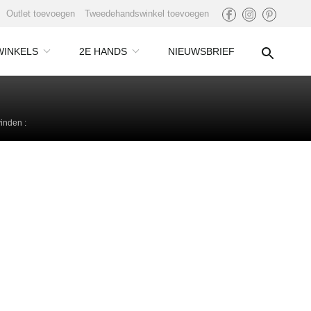
Outlet toevoegen
Tweedehandswinkel toevoegen
WINKELS
2E HANDS
NIEUWSBRIEF
inden :