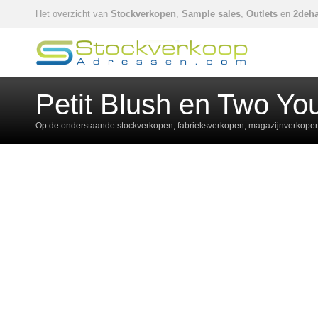
Het overzicht van
Stockverkopen
,
Sample sales
,
Outlets
en
2deha
Petit Blush en Two Yo
Op de onderstaande stockverkopen, fabrieksverkopen, magazijnverkopen,