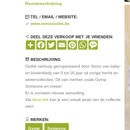
Routebeschrijving
TEL / EMAIL / WEBSITE:
www.xerosoutlet.be
DEEL DEZE VERKOOP MET JE VRIENDEN:
Share
Facebook
Twitter
Email
Pinterest
WhatsApp
Message
BESCHRIJVING
Outlet verkoop georganiseerd door Xeros van baby-
en kinderkledij van 0 tot 16 jaar uit vorige herfst en
wintercollecties. Dit van merken zoals Gymp,
Someone en meeer.
Er is constant nieuwe aanvulling.
Via
deze link
kan je een sneak peak van de collectie
zien!
MERKEN:
Gymp
Someone