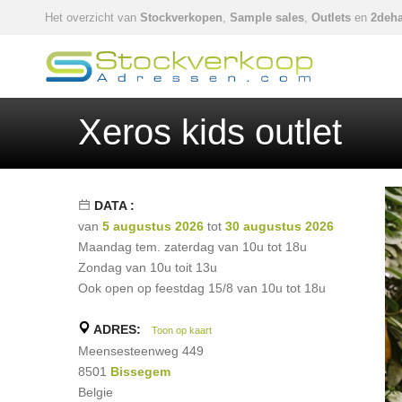
Het overzicht van
Stockverkopen
,
Sample sales
,
Outlets
en
2deha
Xeros kids outlet
DATA :
van
5 augustus 2026
tot
30 augustus 2026
Maandag tem. zaterdag van 10u tot 18u
Zondag van 10u toit 13u
Ook open op feestdag 15/8 van 10u tot 18u
ADRES:
Toon op kaart
Meensesteenweg 449
8501
Bissegem
Belgie