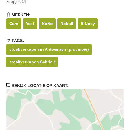
koopjes 😉
MERKEN:
Cars
Yest
NoNo
Nobell
B.Nosy
TAGS:
stockverkopen in Antwerpen (provincie)
stockverkopen Schriek
BEKIJK LOCATIE OP KAART: