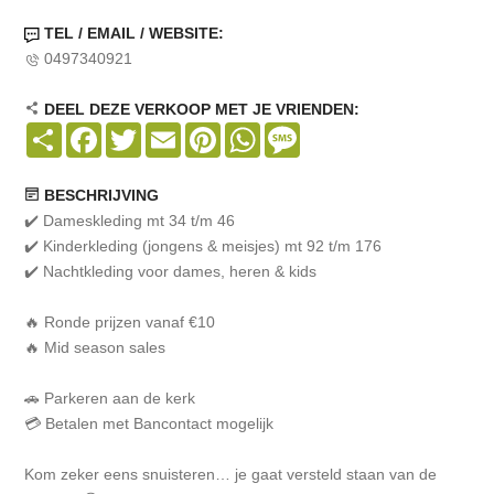
TEL / EMAIL / WEBSITE:
0497340921
DEEL DEZE VERKOOP MET JE VRIENDEN:
Share
Facebook
Twitter
Email
Pinterest
WhatsApp
Message
BESCHRIJVING
✔️ Dameskleding mt 34 t/m 46
✔️ Kinderkleding (jongens & meisjes) mt 92 t/m 176
✔️ Nachtkleding voor dames, heren & kids
🔥 Ronde prijzen vanaf €10
🔥 Mid season sales
🚗 Parkeren aan de kerk
💳 Betalen met Bancontact mogelijk
Kom zeker eens snuisteren… je gaat versteld staan van de