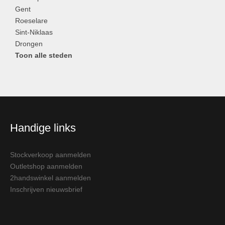
Gent
Roeselare
Sint-Niklaas
Drongen
Toon alle steden
Handige links
Stockverkoop aanmelden
Outletshop aanmelden
2handswinkel aanmelden
Inschrijven nieuwsbrief