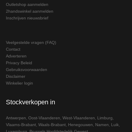
Outletshop aanmelden
2handswinkel aanmelden
Inschrijven nieuwsbrief
Veelgestelde vragen (FAQ)
Contact
Adverteren
Privacy Beleid
Gebruiksvoorwaarden
Disclaimer
Winkelier login
Stockverkopen in
Antwerpen
,
Oost-Vlaanderen
,
West-Vlaanderen
,
Limburg
,
Vlaams-Brabant
,
Waals-Brabant
,
Henegouwen
,
Namen
,
Luik
,
Luxemburg
,
Brussels Hoofdstedelijk Gewest