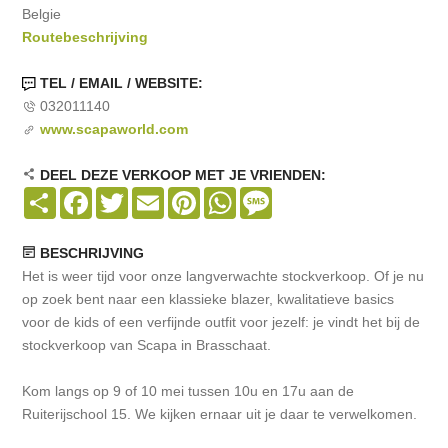
Belgie
Routebeschrijving
TEL / EMAIL / WEBSITE:
032011140
www.scapaworld.com
DEEL DEZE VERKOOP MET JE VRIENDEN:
Share
Facebook
Twitter
Email
Pinterest
WhatsApp
Message
BESCHRIJVING
Het is weer tijd voor onze langverwachte stockverkoop. Of je nu
op zoek bent naar een klassieke blazer, kwalitatieve basics
voor de kids of een verfijnde outfit voor jezelf: je vindt het bij de
stockverkoop van Scapa in Brasschaat.
Kom langs op 9 of 10 mei tussen 10u en 17u aan de
Ruiterijschool 15. We kijken ernaar uit je daar te verwelkomen.