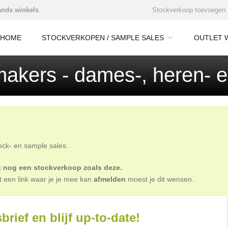
nds winkels
.
Stockverkoop toevoegen
HOME
STOCKVERKOPEN / SAMPLE SALES
OUTLET 
kers - dames-, heren- e
tock- en sample sales.
oit nog een stockverkoop zoals deze.
t een link waar je je mee kan
afmelden
moest je dit wensen.
brief en blijf up-to-date!