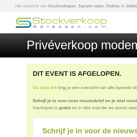
Het overzicht van
Stockverkopen
,
Sample sales
,
Outlets
en
2deha
Privéverkoop modema
DIT EVENT IS AFGELOPEN.
Via deze link
krijg je een overzicht van alle lopende s
Schrijf je in voor onze nieuwsbrief en je mist no
Inschrijven is
gratis
en in elke mail die we sturen staa
Schrijf je in voor de nieuws