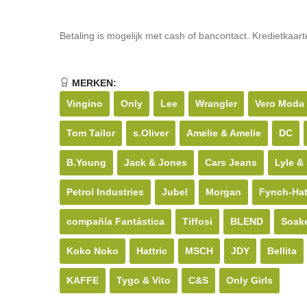
Betaling is mogelijk met cash of bancontact. Kredietkaar
MERKEN:
Vingino
Only
Lee
Wrangler
Vero Moda
Tom Tailor
s.Oliver
Amelie & Amelie
DC
B.Young
Jack & Jones
Cars Jeans
Lyle &
Petrol Industries
Jubel
Morgan
Fynch-Ha
compañía Fantástica
Tiffosi
BLEND
Soak
Koko Noko
Hattric
MSCH
JDY
Bellita
KAFFE
Tygo & Vito
C&S
Only Girls