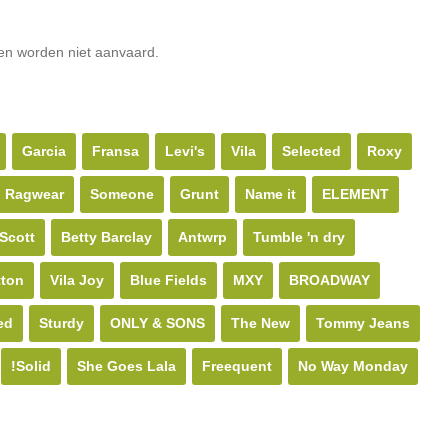
ten worden niet aanvaard.
Garcia
Fransa
Levi's
Vila
Selected
Roxy
Ragwear
Someone
Grunt
Name it
ELEMENT
 Scott
Betty Barclay
Antwrp
Tumble 'n dry
tton
Vila Joy
Blue Fields
MXY
BROADWAY
ed
Sturdy
ONLY & SONS
The New
Tommy Jeans
!Solid
She Goes Lala
Freequent
No Way Monday