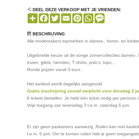
DEEL DEZE VERKOOP MET JE VRIENDEN:
Share
Facebook
Twitter
Email
Pinterest
WhatsApp
Message
BESCHRIJVING
Alle modemakers topmerken in dames-, heren- en kinderk
Uitgebreide keuze uit de vorige zomercollecties dames-, 
truien, gilets, hemden, T-shirts, polo’s, tops,...
Ronde prijzen vanaf 3 euro.
Het aanbod wordt dagelijks aangevuld.
Gratis inschrijving vooraf verplicht voor dinsdag 2 ju
6 tickets bestellen. Je hebt één ticket nodig per persoon
Vrije toegang van woensdag 3 t.e.m. zaterdag 6 juni.
Er zijn geen paskamers aanwezig. Ruilen kan met kastick
t.e.m. 6 juni. Om te komen ruilen heb je geen toegangsti