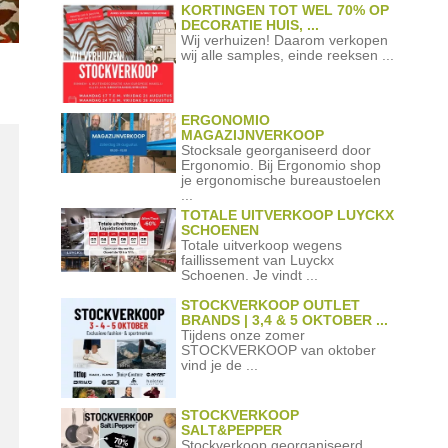
KORTINGEN TOT WEL 70% OP
DECORATIE HUIS, ...
Wij verhuizen! Daarom verkopen
wij alle samples, einde reeksen ...
ERGONOMIO
MAGAZIJNVERKOOP
Stocksale georganiseerd door
Ergonomio. Bij Ergonomio shop
je ergonomische bureaustoelen
...
TOTALE UITVERKOOP LUYCKX
SCHOENEN
Totale uitverkoop wegens
faillissement van Luyckx
Schoenen. Je vindt ...
STOCKVERKOOP OUTLET
BRANDS | 3,4 & 5 OKTOBER ...
Tijdens onze zomer
STOCKVERKOOP van oktober
vind je de ...
STOCKVERKOOP
SALT&PEPPER
Stockverkoop georganiseerd