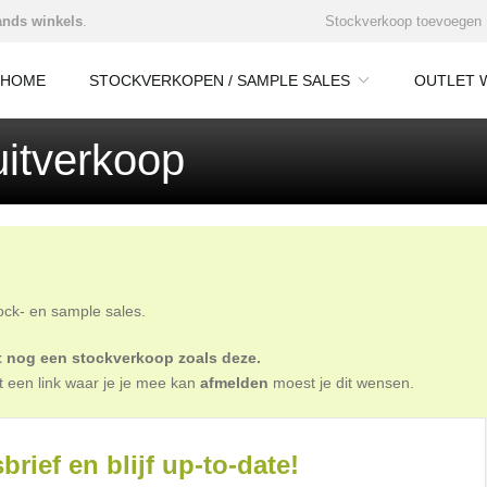
nds winkels
.
Stockverkoop toevoegen
HOME
STOCKVERKOPEN / SAMPLE SALES
OUTLET 
itverkoop
tock- en sample sales.
oit nog een stockverkoop zoals deze.
t een link waar je je mee kan
afmelden
moest je dit wensen.
brief en blijf up-to-date!