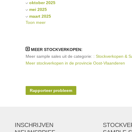
oktober 2025
mei 2025
maart 2025
Toon meer
december 2024
oktober 2024
juni 2024
maart 2024
MEER STOCKVERKOPEN:
mei 2021
Meer sample sales uit de categorie: :
Stockverkopen & Sa
oktober 2020
Meer stockverkopen in de provincie Oost-Vlaanderen
augustus 2020
juni 2020
mei 2019
mei 2017
Rapporteer probleem
november 2016
mei 2015
november 2014
oktober 2014
INSCHRIJVEN
STOCKVE