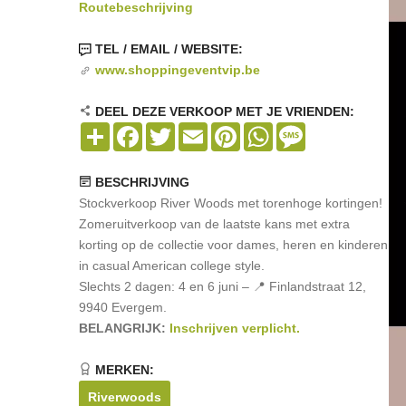
Routebeschrijving
TEL / EMAIL / WEBSITE:
www.shoppingeventvip.be
DEEL DEZE VERKOOP MET JE VRIENDEN:
Share
Facebook
Twitter
Email
Pinterest
WhatsApp
Message
BESCHRIJVING
Stockverkoop River Woods met torenhoge kortingen!
Zomeruitverkoop van de laatste kans met extra
korting op de collectie voor dames, heren en kinderen
in casual American college style.
Slechts 2 dagen: 4 en 6 juni – 📍 Finlandstraat 12,
9940 Evergem.
BELANGRIJK:
Inschrijven verplicht.
MERKEN:
Riverwoods