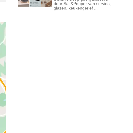
door Salt&Pepper van servies,
glazen, keukengerief ...