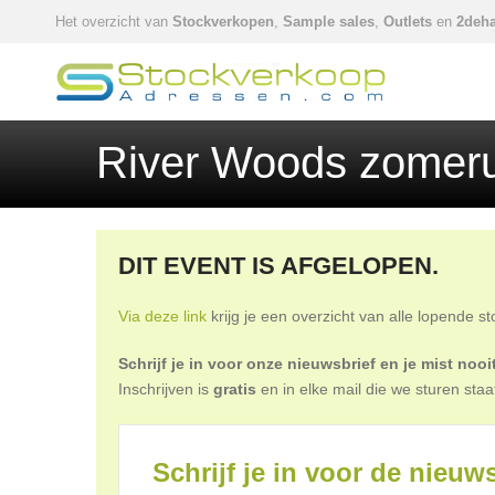
Het overzicht van
Stockverkopen
,
Sample sales
,
Outlets
en
2deha
River Woods zomeru
DIT EVENT IS AFGELOPEN.
Via deze link
krijg je een overzicht van alle lopende s
Schrijf je in voor onze nieuwsbrief en je mist no
Inschrijven is
gratis
en in elke mail die we sturen staa
Schrijf je in voor de nieuws