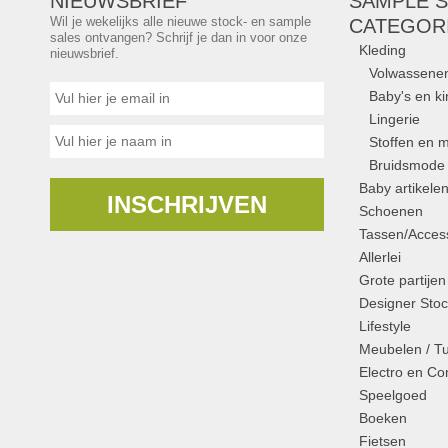
NIEUWSBRIEF
SAMPLE S
Wil je wekelijks alle nieuwe stock- en sample
CATEGOR
sales ontvangen? Schrijf je dan in voor onze
Kleding
nieuwsbrief.
Volwassene
Baby's en k
Lingerie
Stoffen en m
Bruidsmode
Baby artikele
INSCHRIJVEN
Schoenen
Tassen/Access
Allerlei
Grote partijen
Designer Stoc
Lifestyle
Meubelen / T
Electro en C
Speelgoed
Boeken
Fietsen