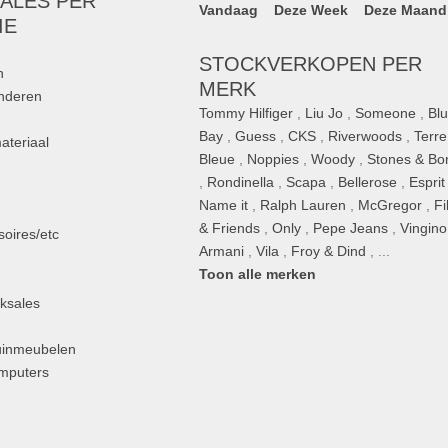
ALES PER
Vandaag
Deze Week
Deze Maand
IE
STOCKVERKOPEN PER
n
MERK
inderen
Tommy Hilfiger
,
Liu Jo
,
Someone
,
Bl
Bay
,
Guess
,
CKS
,
Riverwoods
,
Terre
ateriaal
Bleue
,
Noppies
,
Woody
,
Stones & Bo
,
Rondinella
,
Scapa
,
Bellerose
,
Esprit
n
Name it
,
Ralph Lauren
,
McGregor
,
Fi
& Friends
,
Only
,
Pepe Jeans
,
Vingino
oires/etc
Armani
,
Vila
,
Froy & Dind
, ...
Toon alle merken
ksales
uinmeubelen
omputers