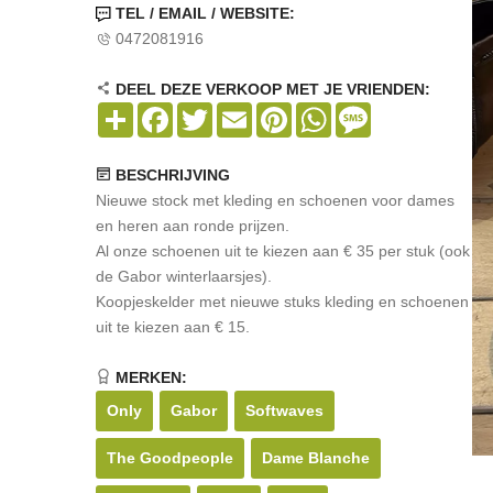
TEL / EMAIL / WEBSITE:
0472081916
DEEL DEZE VERKOOP MET JE VRIENDEN:
Share
Facebook
Twitter
Email
Pinterest
WhatsApp
Message
BESCHRIJVING
Nieuwe stock met kleding en schoenen voor dames
en heren aan ronde prijzen.
Al onze schoenen uit te kiezen aan € 35 per stuk (ook
de Gabor winterlaarsjes).
Koopjeskelder met nieuwe stuks kleding en schoenen
uit te kiezen aan € 15.
MERKEN:
Only
Gabor
Softwaves
The Goodpeople
Dame Blanche