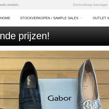
nds winkels
.
Stockverkoop toevoegen
HOME
STOCKVERKOPEN / SAMPLE SALES
OUTLET 
nde prijzen!