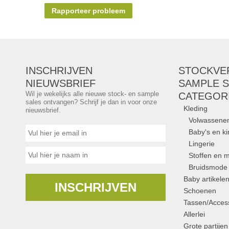
Rapporteer probleem
INSCHRIJVEN
STOCKVE
NIEUWSBRIEF
SAMPLE S
Wil je wekelijks alle nieuwe stock- en sample
CATEGOR
sales ontvangen? Schrijf je dan in voor onze
Kleding
nieuwsbrief.
Volwassene
Baby's en k
Lingerie
Stoffen en m
Bruidsmode
Baby artikele
INSCHRIJVEN
Schoenen
Tassen/Access
Allerlei
Grote partijen