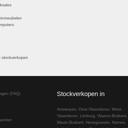
ksales
uinmeubelen
omputers
 stockverkopen
Stockverkopen in
ragen (FAQ)
Antwerpen
,
Oost-Vlaanderen
,
West-
Vlaanderen
,
Limburg
,
Vlaams-Brabant
,
aarden
Waals-Brabant
,
Henegouwen
,
Namen
,