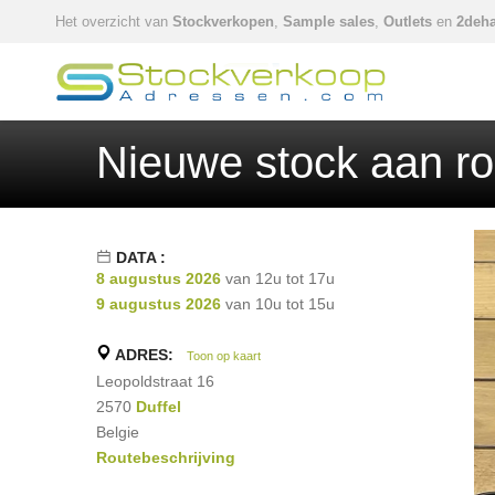
Het overzicht van
Stockverkopen
,
Sample sales
,
Outlets
en
2deha
Nieuwe stock aan ro
DATA :
8 augustus 2026
van 12u tot 17u
9 augustus 2026
van 10u tot 15u
ADRES:
Toon op kaart
Leopoldstraat 16
2570
Duffel
Belgie
Routebeschrijving