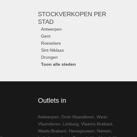
STOCKVERKOPEN
PER
STAD
Antwerpen
Gent
Roeselare
Sint-Niklaas
Drongen
Toon alle steden
Outlets in
Antwerpen
,
Oost-Vlaanderen
,
West-
Vlaanderen
,
Limburg
,
Vlaams-Brabant
,
Waals-Brabant
,
Henegouwen
,
Namen
,