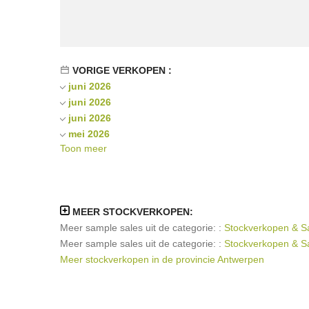
VORIGE VERKOPEN :
juni 2026
juni 2026
juni 2026
mei 2026
Toon meer
april 2026
januari 2026
januari 2026
november 2025
MEER STOCKVERKOPEN:
juli 2025
Meer sample sales uit de categorie: :
Stockverkopen & Sa
februari 2025
Meer sample sales uit de categorie: :
Stockverkopen & S
februari 2025
Meer stockverkopen in de provincie Antwerpen