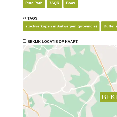
Pure Path
7SQR
Boax
TAGS:
stockverkopen in Antwerpen (provincie)
Duffel
BEKIJK LOCATIE OP KAART: