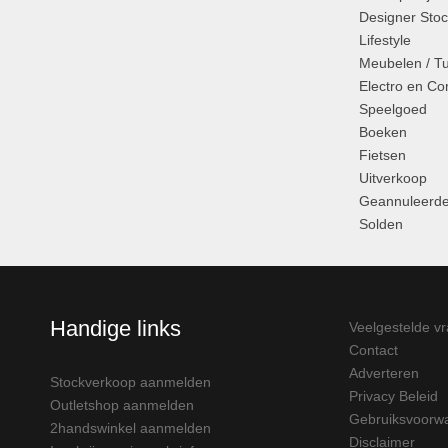
Designer Stoc
Lifestyle
Meubelen / T
Electro en C
Speelgoed
Boeken
Fietsen
Uitverkoop
Geannuleerde
Solden
Handige links
Veelgestelde v
Contact
Adverteren
Stockverkoop aanmelden
Privacy Beleid
Outletshop aanmelden
Gebruiksvoorw
2handswinkel aanmelden
Disclaimer