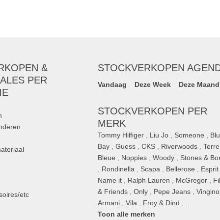
RKOPEN &
STOCKVERKOPEN AGEN
ALES PER
Vandaag
Deze Week
Deze Maand
IE
STOCKVERKOPEN PER
n
MERK
inderen
Tommy Hilfiger
,
Liu Jo
,
Someone
,
Bl
Bay
,
Guess
,
CKS
,
Riverwoods
,
Terre
ateriaal
Bleue
,
Noppies
,
Woody
,
Stones & Bo
,
Rondinella
,
Scapa
,
Bellerose
,
Esprit
n
Name it
,
Ralph Lauren
,
McGregor
,
Fi
& Friends
,
Only
,
Pepe Jeans
,
Vingino
oires/etc
Armani
,
Vila
,
Froy & Dind
, ...
Toon alle merken