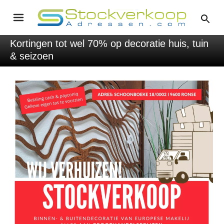
Kortingen tot wel 70% op decoratie huis, tuin
& seizoen