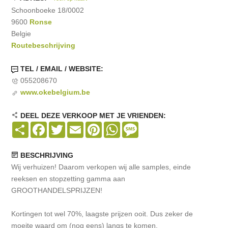
Schoonboeke 18/0002
9600
Ronse
Belgie
Routebeschrijving
TEL / EMAIL / WEBSITE:
055208670
www.okebelgium.be
DEEL DEZE VERKOOP MET JE VRIENDEN:
Share
Facebook
Twitter
Email
Pinterest
WhatsApp
Message
BESCHRIJVING
Wij verhuizen! Daarom verkopen wij alle samples, einde
reeksen en stopzetting gamma aan
GROOTHANDELSPRIJZEN!
Kortingen tot wel 70%, laagste prijzen ooit. Dus zeker de
moeite waard om (nog eens) langs te komen.