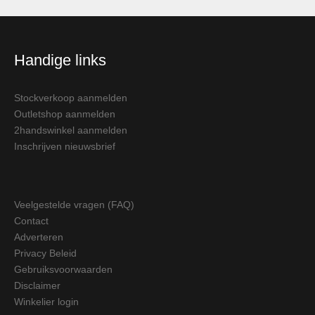
Handige links
Stockverkoop aanmelden
Outletshop aanmelden
2handswinkel aanmelden
Inschrijven nieuwsbrief
Veelgestelde vragen (FAQ)
Contact
Adverteren
Privacy Beleid
Gebruiksvoorwaarden
Disclaimer
Winkelier login