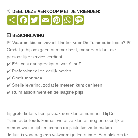
DEEL DEZE VERKOOP MET JE VRIENDEN:
Share
Facebook
Twitter
Email
Pinterest
WhatsApp
Message
BESCHRIJVING
🚨 Waarom kiezen zoveel klanten voor De Tuinmeubelloods? 🚨
Omdat je bij ons geen nummer bent, maar een klant die
persoonlijke service verdient.
✔️ Eén vast aanspreekpunt van A tot Z
✔️ Professioneel en eerlijk advies
✔️ Gratis montage
✔️ Snelle levering, zodat je meteen kunt genieten
✔️ Ruim assortiment en de laagste prijs
Bij grote ketens ben je vaak een klantennummer. Bij De
Tuinmeubelloods kennen we onze klanten nog persoonlijk en
nemen we de tijd om samen de juiste keuze te maken.
Je tuin is vandaag een volwaardige leefruimte. Een plek om te