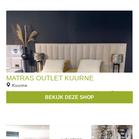
MATRAS OUTLET KUURNE
Kuurne
Outlet store van matrassen en boxsprings in Kuurne. Er is ook
BEKIJK DEZE SHOP
een vestiging in Gent.