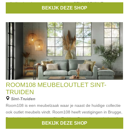
volledige interieurs aan outletprijzen. BELANGRIJK: Toegang
BEKIJK DEZE SHOP
enkel op afspraak
ROOM108 MEUBELOUTLET SINT-
TRUIDEN
Sint-Truiden
Room108 is een meubelzaak waar je naast de huidige collectie
ook outlet meubels vindt. Room108 heeft vestigingen in Brugge,
Bonheiden, Kalmthout en Sint-Truiden. De outlet meubelen zijn
BEKIJK DEZE SHOP
showroommodellen