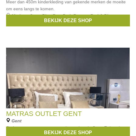
Meer dan 450m kinderkleding van gekende merken de moeite
om eens langs te komen.
Merken:
Gant
,
Blue Bay
,
Petit Bateau
,
Red & Blu
,
BEKIJK DEZE SHOP
Noukies
, ...
MATRAS OUTLET GENT
Gent
Outlet store van matrassen en boxsprings in Gent. Er is ook een
BEKIJK DEZE SHOP
vestiging in Kuurne.