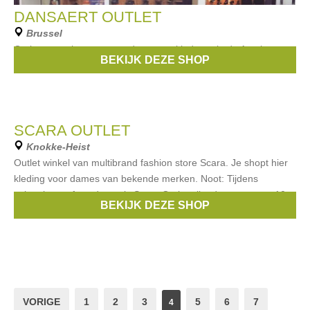
DANSAERT OUTLET
Brussel
Outlet van schoenen voor dames en kinderen in de Antoine
BEKIJK DEZE SHOP
Dansaertstraat in Brussel.
SCARA OUTLET
Knokke-Heist
Outlet winkel van multibrand fashion store Scara. Je shopt hier
kleding voor dames van bekende merken. Noot: Tijdens
vakanties en feestdagen is Scara Outlet elke dag open van 10u-
BEKIJK DEZE SHOP
12u30 en 14u-18u
VORIGE
1
2
3
5
6
7
4