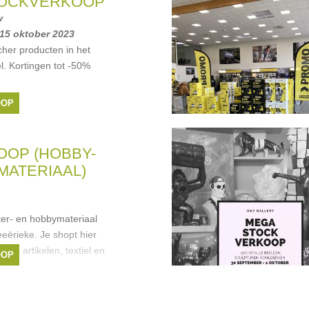
TOCKVERKOOP
w
 15 oktober 2023
her producten in het
l. Kortingen tot -50%
OOP
OP (HOBBY-
MATERIAAL)
ter- en hobbymateriaal
eërieke. Je shopt hier
lanco artikelen, textiel en
OOP