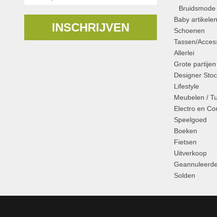
Bruidsmode
Baby artikele
INSCHRIJVEN
Schoenen
Tassen/Access
Allerlei
Grote partijen
Designer Stoc
Lifestyle
Meubelen / T
Electro en C
Speelgoed
Boeken
Fietsen
Uitverkoop
Geannuleerde
Solden