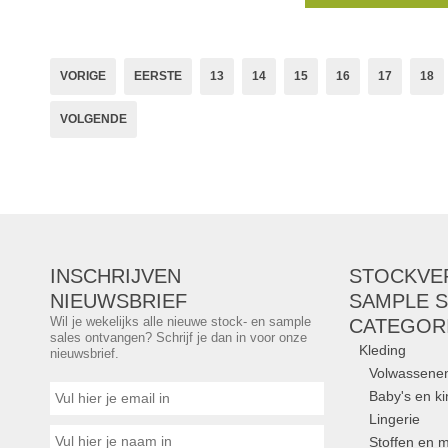
Tassenfournituren (har
voor tassen, ritsen me
tandjes, ritsen met me
VORIGE
EERSTE
13
14
15
16
17
18
tassenband,
VOLGENDE
INSCHRIJVEN
STOCKVE
NIEUWSBRIEF
SAMPLE S
Wil je wekelijks alle nieuwe stock- en sample
CATEGOR
sales ontvangen? Schrijf je dan in voor onze
Kleding
nieuwsbrief.
Volwassene
Baby's en k
Lingerie
Stoffen en m