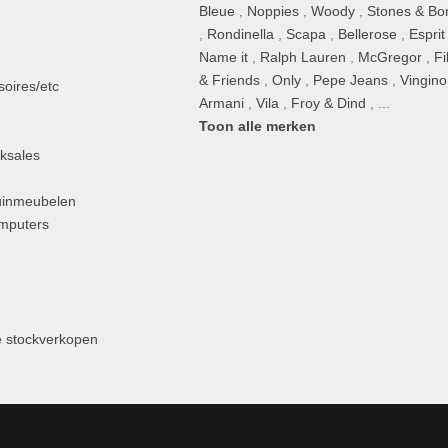
Bleue
,
Noppies
,
Woody
,
Stones & Bo
,
Rondinella
,
Scapa
,
Bellerose
,
Esprit
n
Name it
,
Ralph Lauren
,
McGregor
,
Fi
& Friends
,
Only
,
Pepe Jeans
,
Vingino
oires/etc
Armani
,
Vila
,
Froy & Dind
, ...
Toon alle merken
ksales
uinmeubelen
omputers
 stockverkopen