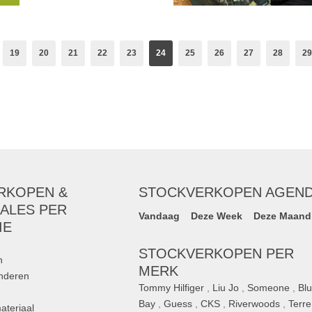
dware), nylon ritsen
t gemetaliseerde
talen tandjes,
19
20
21
22
23
24
25
26
27
28
29
RKOPEN &
STOCKVERKOPEN AGEN
ALES PER
Vandaag
Deze Week
Deze Maand
IE
STOCKVERKOPEN PER
n
MERK
inderen
Tommy Hilfiger
,
Liu Jo
,
Someone
,
Bl
Bay
,
Guess
,
CKS
,
Riverwoods
,
Terre
ateriaal