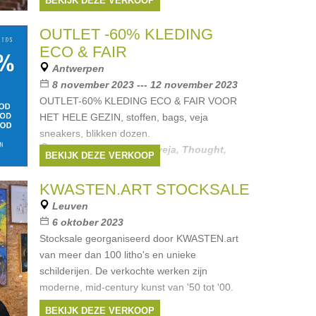
BEKIJK DEZE VERKOOP
OUTLET -60% KLEDING
ECO & FAIR
Antwerpen
8 november 2023 --- 12 november 2023
OUTLET-60% KLEDING ECO & FAIR VOOR
HET HELE GEZIN, stoffen, bags, veja
sneakers, blikken dozen.
Merken:
Froy & Dind
,
veja
,
Thought
,
BEKIJK DEZE VERKOOP
GreenZoo
,
chills & fever
, ...
KWASTEN.ART STOCKSALE
Leuven
6 oktober 2023
Stocksale georganiseerd door KWASTEN.art
van meer dan 100 litho's en unieke
schilderijen. De verkochte werken zijn
moderne, mid-century kunst van '50 tot '00.
BEKIJK DEZE VERKOOP