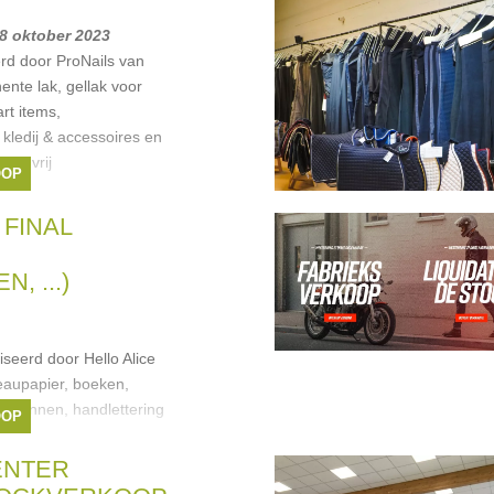
 8 oktober 2023
rd door ProNails van
nte lak, gellak voor
art items,
kledij & accessoires en
 en vrij
OOP
 FINAL
, ...)
seerd door Hello Alice
eaupapier, boeken,
, pennen, handlettering
OOP
ENTER