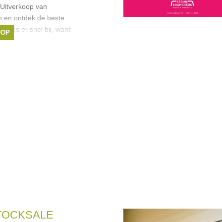
Uitverkoop van
 en ontdek de beste
 Wees er snel bij, want
OOP
t en deze aanbiedingen
g. Ontdek een
Studio Mino
,
ortar kruiden
TOCKSALE