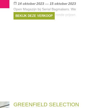
14 oktober 2023 --- 15 oktober 2023
Open Magazijn bij Serial Bagmakers. We
verkopen laatste stuks aan ronde prijzen.
BEKIJK DEZE VERKOOP
Tassenfournituren (hardware), nylon ritsen
voor tassen, ritsen met gemetaliseerde
tandjes, ritsen met metalen tandjes,
tassenband,
Merken:
Serial Bagmakers
GREENFIELD SELECTION