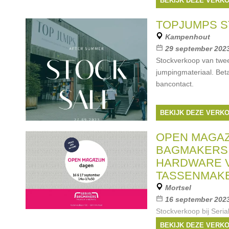
BEKIJK DEZE VERK
voorraad rijklare fietse
beschikbaar zijn. Fiets
TOPJUMPS 
Merken:
Gazelle
,
Kampenhout
29 september 202
Stockverkoop van twe
jumpingmateriaal. Bet
bancontact.
BEKIJK DEZE VERK
OPEN MAGAZ
BAGMAKERS
HARDWARE 
TASSENMAK
Mortsel
16 september 2023
Stockverkoop bij Seri
verkopen laatste stuks
BEKIJK DEZE VERK