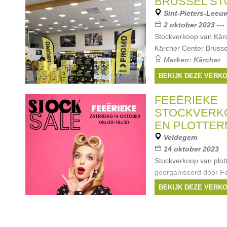
BRUSSEL S
Sint-Pieters-Leeu
2 oktober 2023 ---
Stockverkoop van Kärc
Kärcher Center Brusse
Merken:
Kärcher
BEKIJK DEZE VERK
FEEËRIEKE
STOCKVERKO
EN PLOTTER
Veldegem
14 oktober 2023
Stockverkoop van plot
georganiseerd door Fe
vinyl en textielfolies, b
BEKIJK DEZE VERK
machines.