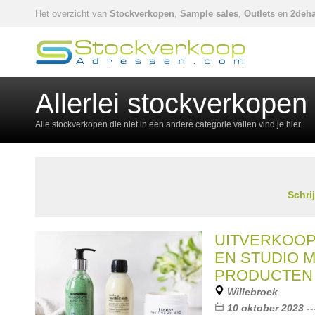
Het overzicht van
Stockverkopen
,
Sample sales
,
Outlets
en
2deha
Allerlei stockverkopen
Alle stockverkopen die niet in een andere categorie vallen vind je hier.
Schri
UITVERKOOP
EN STUDIO 
PRODUCTEN
Willebroek
10 oktober 2023 --