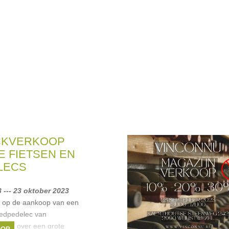
CKVERKOOP
E FIETSEN EN
LECS
 --- 23 oktober 2023
ng op de aankoop van een
peedpedelec van
kken over een grote