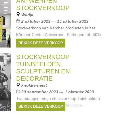
ANTWERPEN
STOCKVERKOOP
Wilrijk
2 oktober 2023 --- 15 oktober 2023
Stockverkoop van Kärcher producten in het
Kärcher Center Antwerpen. Kortingen tot -50%
BEKIJK DEZE VERKOOP
STOCKVERKOOP
TUINBEELDEN,
SCULPTUREN EN
DECORATIE
knokke-heist
30 september 2023 --- 1 oktober 2023
Tweedaagse mega stockverkoop Tuinbeelden,
sculpturen, schilderijen en decoratie.
BEKIJK DEZE VERKOOP
Tweedaagse mega stockverkoop van
tuinbeelden in de vorm van dieren: katten,
honden, krokodillen, eenden, Panthers,