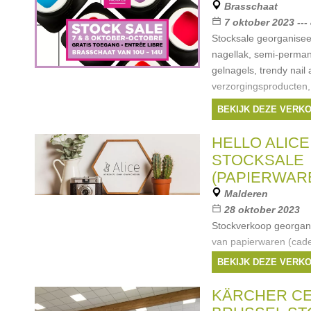
Brasschaat
7 oktober 2023 ---
Stocksale georganisee
nagellak, semi-permane
gelnagels, trendy nail 
verzorgingsproducten, 
meer. Toegang is gratis
BEKIJK DEZE VERK
HELLO ALICE
STOCKSALE
(PAPIERWAREN
Malderen
28 oktober 2023
Stockverkoop georgani
van papierwaren (cad
wenskaartjes en meer)
BEKIJK DEZE VERK
materiaal en cadeaus.
KÄRCHER C