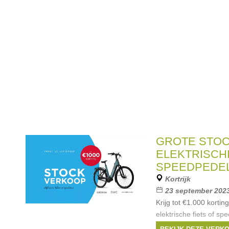
GROTE STO
ELEKTRISCH
SPEEDPEDE
Kortrijk
23 september 2023
Krijg tot €1.000 korti
elektrische fiets of s
topmerken. We beschi