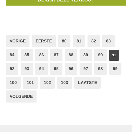
lopende meter. Betalen
VORIGE
EERSTE
80
81
82
83
84
85
86
87
88
89
90
91
92
93
94
95
96
97
98
99
100
101
102
103
LAATSTE
VOLGENDE