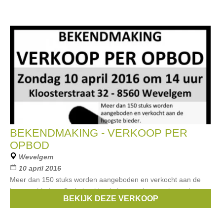
BEKENDMAKING - VERKOOP PER
OPBOD
Wevelgem
10 april 2016
Meer dan 150 stuks worden aangeboden en verkocht aan de
hoogste bieder • Oude beelden in brons – koper – hout • Loten
BEKIJK DEZE VERKOOP
wierook en Oosterse decoratie • 20 tal kristallen