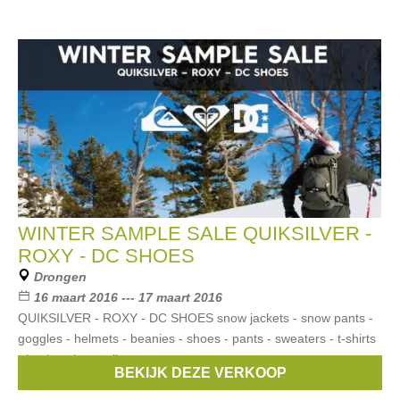
WINTER SAMPLE SALE QUIKSILVER -
ROXY - DC SHOES
Drongen
16 maart 2016 --- 17 maart 2016
QUIKSILVER - ROXY - DC SHOES snow jackets - snow pants -
goggles - helmets - beanies - shoes - pants - sweaters - t-shirts
- backpacks - trolleys, ...
BEKIJK DEZE VERKOOP
Merken:
Roxy
,
DC
,
Quiksilver