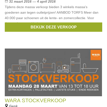
31 maart 2016 --- 4 april 2016
Tijdens deze massa verkoop bieden 3 winkels massa's
goederen aan tegen outletprijzen! AANBOD TORFS Meer dan
40.000 paar schoenen uit de lente- en zomercollectie. Voor
dames, heren en kinderen,
BEKIJK DEZE VERKOOP
Merken:
Only
,
Pepe Jeans
,
Vero Moda
,
Levi's
,
Vila
, ...
WARA STOCKVERKOOP
Genk