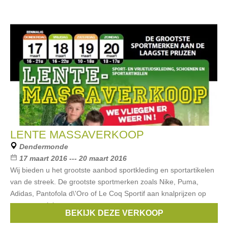
LENTE MASSAVERKOOP
Dendermonde
17 maart 2016 --- 20 maart 2016
Wij bieden u het grootste aanbod sportkleding en sportartikelen
van de streek. De grootste sportmerken zoals Nike, Puma,
Adidas, Pantofola d\'Oro of Le Coq Sportif aan knalprijzen op
een oppervlakte
BEKIJK DEZE VERKOOP
Merken:
Nike
,
Puma
,
Vero Moda
,
Billabong
,
Adidas
, ...