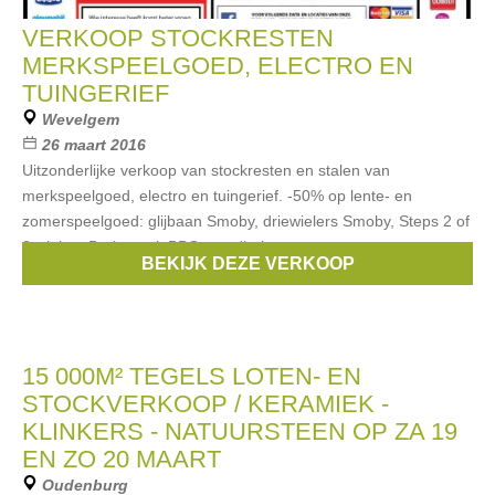
VERKOOP STOCKRESTEN
MERKSPEELGOED, ELECTRO EN
TUINGERIEF
Wevelgem
26 maart 2016
Uitzonderlijke verkoop van stockresten en stalen van
merkspeelgoed, electro en tuingerief. -50% op lente- en
zomerspeelgoed: glijbaan Smoby, driewielers Smoby, Steps 2 of
3 wielen, Barbecook BBQ, zandbak
BEKIJK DEZE VERKOOP
Merken:
Goliath
,
disney
,
Philips
,
lenco
,
lego
, ...
15 000M² TEGELS LOTEN- EN
STOCKVERKOOP / KERAMIEK -
KLINKERS - NATUURSTEEN OP ZA 19
EN ZO 20 MAART
Oudenburg