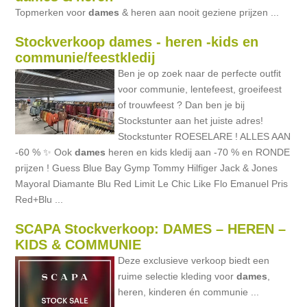
Topmerken voor
dames
& heren aan nooit geziene prijzen ...
Stockverkoop dames - heren -kids en
communie/feestkledij
Ben je op zoek naar de perfecte outfit
voor communie, lentefeest, groeifeest
of trouwfeest ? Dan ben je bij
Stockstunter aan het juiste adres!
Stockstunter ROESELARE ! ALLES AAN
-60 % ✨ Ook
dames
heren en kids kledij aan -70 % en RONDE
prijzen ! Guess Blue Bay Gymp Tommy Hilfiger Jack & Jones
Mayoral Diamante Blu Red Limit Le Chic Like Flo Emanuel Pris
Red+Blu ...
SCAPA Stockverkoop: DAMES – HEREN –
KIDS & COMMUNIE
Deze exclusieve verkoop biedt een
ruime selectie kleding voor
dames
,
heren, kinderen én communie ...