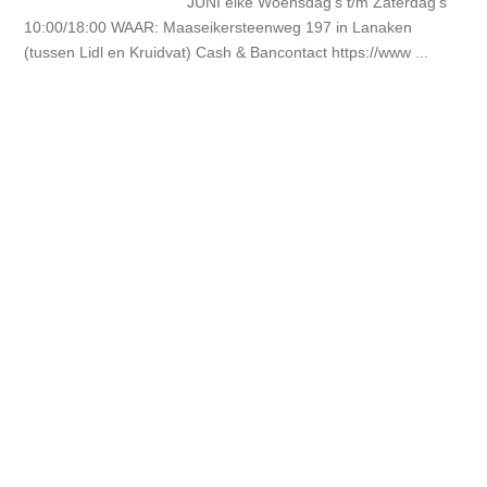
JUNI elke Woensdag's t/m Zaterdag's
10:00/18:00 WAAR: Maaseikersteenweg 197 in Lanaken
(tussen Lidl en Kruidvat) Cash & Bancontact https://www ...