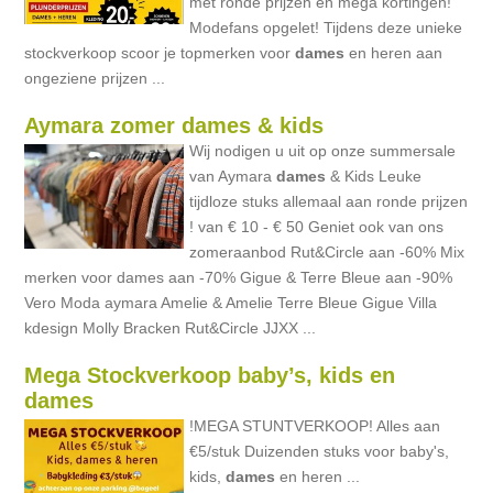
met ronde prijzen en mega kortingen!
Modefans opgelet! Tijdens deze unieke
stockverkoop scoor je topmerken voor
dames
en heren aan
ongeziene prijzen ...
Aymara zomer dames & kids
Wij nodigen u uit op onze summersale
van Aymara
dames
& Kids Leuke
tijdloze stuks allemaal aan ronde prijzen
! van € 10 - € 50 Geniet ook van ons
zomeraanbod Rut&Circle aan -60% Mix
merken voor dames aan -70% Gigue & Terre Bleue aan -90%
Vero Moda aymara Amelie & Amelie Terre Bleue Gigue Villa
kdesign Molly Bracken Rut&Circle JJXX ...
Mega Stockverkoop baby’s, kids en
dames
!MEGA STUNTVERKOOP! Alles aan
€5/stuk Duizenden stuks voor baby's,
kids,
dames
en heren ...