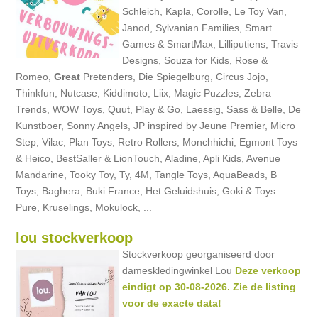
Schleich, Kapla, Corolle, Le Toy Van,
Janod, Sylvanian Families, Smart
Games & SmartMax, Lilliputiens, Travis
Designs, Souza for Kids, Rose &
Romeo,
Great
Pretenders, Die Spiegelburg, Circus Jojo,
Thinkfun, Nutcase, Kiddimoto, Liix, Magic Puzzles, Zebra
Trends, WOW Toys, Quut, Play & Go, Laessig, Sass & Belle, De
Kunstboer, Sonny Angels, JP inspired by Jeune Premier, Micro
Step, Vilac, Plan Toys, Retro Rollers, Monchhichi, Egmont Toys
& Heico, BestSaller & LionTouch, Aladine, Apli Kids, Avenue
Mandarine, Tooky Toy, Ty, 4M, Tangle Toys, AquaBeads, B
Toys, Baghera, Buki France, Het Geluidshuis, Goki & Toys
Pure, Kruselings, Mokulock, ...
lou stockverkoop
Stockverkoop georganiseerd door
dameskledingwinkel Lou
Deze verkoop
eindigt op 30-08-2026. Zie de listing
voor de exacte data!