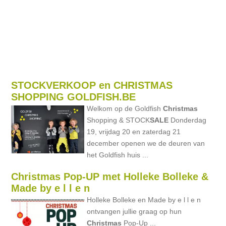
STOCKVERKOOP en CHRISTMAS
SHOPPING GOLDFISH.BE
Welkom op de Goldfish
Christmas
Shopping & STOCK
SALE
Donderdag
19, vrijdag 20 en zaterdag 21
december openen we de deuren van
het Goldfish huis ...
Christmas Pop-UP met Holleke Bolleke &
Made by e l l e n
Holleke Bolleke en Made by e l l e n
ontvangen jullie graag op hun
Christmas
Pop-Up ...