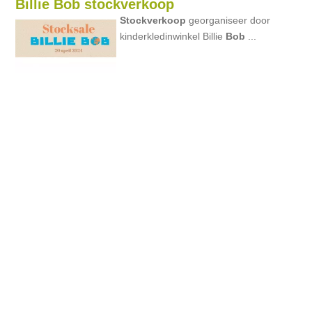
Billie Bob stockverkoop
Stockverkoop
georganiseer door
kinderkledinwinkel Billie
Bob
...