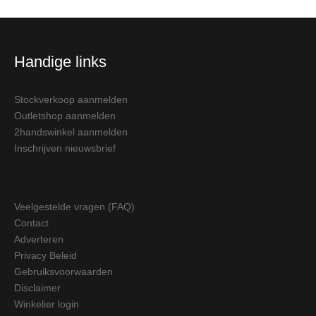
Handige links
Stockverkoop aanmelden
Outletshop aanmelden
2handswinkel aanmelden
Inschrijven nieuwsbrief
Veelgestelde vragen (FAQ)
Contact
Adverteren
Privacy Beleid
Gebruiksvoorwaarden
Disclaimer
Winkelier login