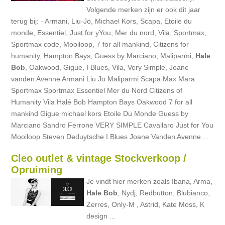
Volgende merken zijn er ook dit jaar
terug bij: - Armani, Liu-Jo, Michael Kors, Scapa, Etoile du
monde, Essentiel, Just for yYou, Mer du nord, Vila, Sportmax,
Sportmax code, Mooiloop, 7 for all mankind, Citizens for
humanity, Hampton Bays, Guess by Marciano, Maliparmi,
Hale
Bob
, Oakwood, Gigue, I Blues, Vila, Very Simple, Joane
vanden Avenne Armani Liu Jo Maliparmi Scapa Max Mara
Sportmax Sportmax Essentiel Mer du Nord Citizens of
Humanity Vila Halé Bob Hampton Bays Oakwood 7 for all
mankind Gigue michael kors Etoile Du Monde Guess by
Marciano Sandro Ferrone VERY SIMPLE Cavallaro Just for You
Mooiloop Steven Deduytsche I Blues Joane Vanden Avenne ...
Cleo outlet & vintage Stockverkoop /
Opruiming
Je vindt hier merken zoals Ibana, Arma,
Hale
Bob
, Nydj, Redbutton, Blubianco,
Zerres, Only-M , Astrid, Kate Moss, K
design ...