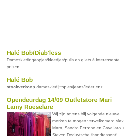
Halé Bob/Diab'less
Dameskleding/topjes/kleedjes/pulls en gilets à interessante
prijzen
Halé Bob
stockverkoop
dameskledij:topjes/jeans/leder enz ...
Opendeurdag 14/09 Outletstore Mari
Lamy Roeselare
Wij zijn tevens blij volgende nieuwe
merken te mogen verwelkomen: Max
Mara, Sandro Ferrone en Cavallaro +
Steven Deduytsche (handtassen)!