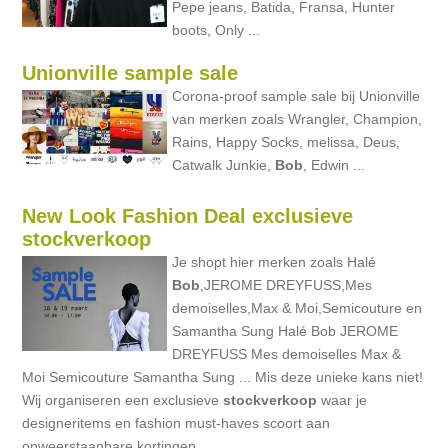
Pepe jeans, Batida, Fransa, Hunter
boots, Only ...
Unionville sample sale
Corona-proof sample sale bij Unionville
van merken zoals Wrangler, Champion,
Rains, Happy Socks, melissa, Deus,
Catwalk Junkie,
Bob
, Edwin ...
New Look Fashion Deal exclusieve
stockverkoop
Je shopt hier merken zoals Halé
Bob
,JEROME DREYFUSS,Mes
demoiselles,Max & Moi,Semicouture en
Samantha Sung Halé Bob JEROME
DREYFUSS Mes demoiselles Max &
Moi Semicouture Samantha Sung ... Mis deze unieke kans niet!
Wij organiseren een exclusieve
stockverkoop
waar je
designeritems en fashion must-haves scoort aan
onweerstaanbare kortingen ...