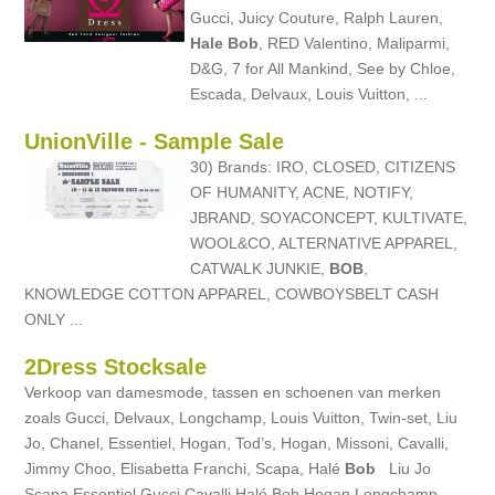
Gucci, Juicy Couture, Ralph Lauren,
Hale
Bob
, RED Valentino, Maliparmi,
D&G, 7 for All Mankind, See by Chloe,
Escada, Delvaux, Louis Vuitton, ...
UnionVille - Sample Sale
30) Brands: IRO, CLOSED, CITIZENS
OF HUMANITY, ACNE, NOTIFY,
JBRAND, SOYACONCEPT, KULTIVATE,
WOOL&CO, ALTERNATIVE APPAREL,
CATWALK JUNKIE,
BOB
,
KNOWLEDGE COTTON APPAREL, COWBOYSBELT CASH
ONLY ...
2Dress Stocksale
Verkoop van damesmode, tassen en schoenen van merken
zoals Gucci, Delvaux, Longchamp, Louis Vuitton, Twin-set, Liu
Jo, Chanel, Essentiel, Hogan, Tod’s, Hogan, Missoni, Cavalli,
Jimmy Choo, Elisabetta Franchi, Scapa, Halé
Bob
Liu Jo
Scapa Essentiel Gucci Cavalli Halé Bob Hogan Longchamp