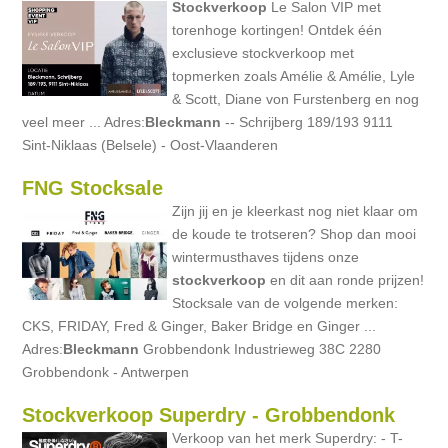
Stockverkoop
Le Salon VIP met
torenhoge kortingen! Ontdek één
exclusieve stockverkoop met
topmerken zoals Amélie & Amélie, Lyle
& Scott, Diane von Furstenberg en nog
veel meer ... Adres:
Bleckmann
-- Schrijberg 189/193 9111
Sint-Niklaas (Belsele) - Oost-Vlaanderen
FNG Stocksale
Zijn jij en je kleerkast nog niet klaar om
de koude te trotseren? Shop dan mooi
wintermusthaves tijdens onze
stockverkoop
en dit aan ronde prijzen!
Stocksale van de volgende merken:
CKS, FRIDAY, Fred & Ginger, Baker Bridge en Ginger ...
Adres:
Bleckmann
Grobbendonk Industrieweg 38C 2280
Grobbendonk - Antwerpen
Stockverkoop Superdry - Grobbendonk
Verkoop van het merk Superdry: - T-