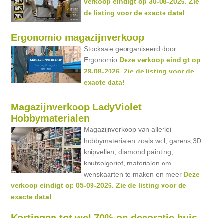
verkoop eindigt op 30-08-2026. Zie
de listing voor de exacte data!
Ergonomio magazijnverkoop
Stocksale georganiseerd door
Ergonomio
Deze verkoop eindigt op
29-08-2026. Zie de listing voor de
exacte data!
Magazijnverkoop LadyViolet
Hobbymaterialen
Magazijnverkoop van allerlei
hobbymaterialen zoals wol, garens,3D
knipvellen, diamond painting,
knutselgerief, materialen om
wenskaarten te maken en meer
Deze
verkoop eindigt op 05-09-2026. Zie de listing voor de
exacte data!
Kortingen tot wel 70% op decoratie huis,