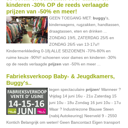
kinderen -30% OP de reeds verlaagde
prijzen van -50% en meer!
GEEN TOEGANG MET:
buggy
's,
kinderwagens, rugzakken, handtassen,
draagtassen, eten en drinken ...
ZONDAG 19/5, ZATERDAG 25/5 en
ZONDAG 26/5 van 13-17u!!
Kindermerkkleding 0-18j ALLE SEIZOENEN -70%-80% en
ruime keuze -90%!! schoenen voor dames en kinderen -30%
op de reeds verlaagde
prijzen
van -50% en meer ...
Fabrieksverkoop Baby- & Jeugdkamers,
Buggy's..
tegen spectaculaire
prijzen
! Wanneer ?
Vrijdag 14 juni 16u - 21u Zaterdag 15
juni 10u - 18u Zondag 16 juni 10u - 17u
Waar ? Industriezone Blauwe Steen
(nabij Autokeuring) Neerveld 9 - 2550
Kontich Belangrijk om weten! Geen Bancontact Eigen transport