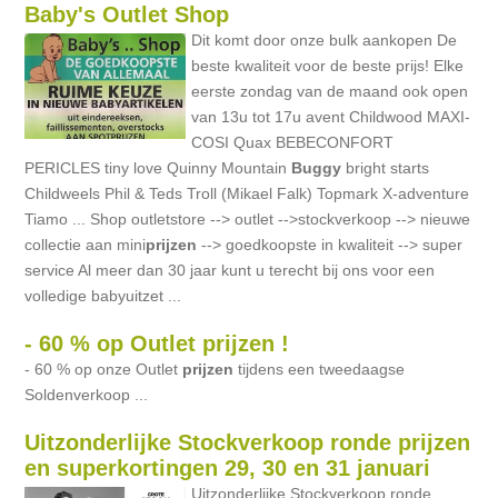
Baby's Outlet Shop
Dit komt door onze bulk aankopen De
beste kwaliteit voor de beste prijs! Elke
eerste zondag van de maand ook open
van 13u tot 17u avent Childwood MAXI-
COSI Quax BEBECONFORT
PERICLES tiny love Quinny Mountain
Buggy
bright starts
Childweels Phil & Teds Troll (Mikael Falk) Topmark X-adventure
Tiamo ... Shop outletstore --> outlet -->stockverkoop --> nieuwe
collectie aan mini
prijzen
--> goedkoopste in kwaliteit --> super
service Al meer dan 30 jaar kunt u terecht bij ons voor een
volledige babyuitzet ...
- 60 % op Outlet prijzen !
- 60 % op onze Outlet
prijzen
tijdens een tweedaagse
Soldenverkoop ...
Uitzonderlijke Stockverkoop ronde prijzen
en superkortingen 29, 30 en 31 januari
Uitzonderlijke Stockverkoop ronde