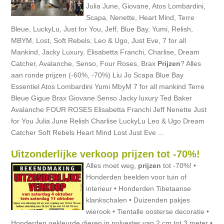
Julia June, Giovane, Atos Lombardini,
Scapa, Nenette, Heart Mind, Terre
Bleue, LuckyLu, Just for You, Jeff, Blue Bay, Yumi, Relish,
MBYM, Lost, Soft Rebels, Leo & Ugo, Just Eve, 7 for all
Mankind, Jacky Luxury, Elisabetta Franchi, Charlise, Dream
Catcher, Avalanche, Senso, Four Roses, Brax
Prijzen
? Alles
aan ronde prijzen (-60%, -70%) Liu Jo Scapa Blue Bay
Essentiel Atos Lombardini Yumi MbyM 7 for all mankind Terre
Bleue Gigue Brax Giovane Senso Jacky luxury Ted Baker
Avalanche FOUR ROSES Elisabetta Franchi Jeff Nenette Just
for You Julia June Relish Charlise LuckyLu Leo & Ugo Dream
Catcher Soft Rebels Heart Mind Lost Just Eve ...
Uitzonderlijke verkoop prijzen tot -70%!
Alles moet weg,
prijzen
tot -70%! •
Honderden beelden voor tuin of
interieur • Honderden Tibetaanse
klankschalen • Duizenden pakjes
wierook • Tientalle oosterse decoratie •
Honderden gekleurde dieren in polyester van 2 cm tot 3 meter •