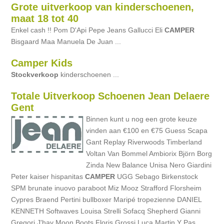
Grote uitverkoop van kinderschoenen,
maat 18 tot 40
Enkel cash !! Pom D'Api Pepe Jeans Gallucci Eli
CAMPER
Bisgaard Maa Manuela De Juan ...
Camper Kids
Stockverkoop
kinderschoenen ...
Totale Uitverkoop Schoenen Jean Delaere
Gent
Binnen kunt u nog een grote keuze
vinden aan €100 en €75 Guess Scapa
Gant Replay Riverwoods Timberland
Voltan Van Bommel Ambiorix Björn Borg
Zinda New Balance Unisa Nero Giardini
Peter kaiser hispanitas
CAMPER
UGG Sebago Birkenstock
SPM brunate inuovo paraboot Miz Mooz Strafford Florsheim
Cypres Braend Pertini bullboxer Maripé tropezienne DANIEL
KENNETH Softwaves Louisa Strelli Sofacq Shepherd Gianni
Gregori J'hay Moon Boots Floris Grossi Luca Martin Y Pas