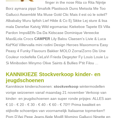
finger in the nose Rita co Rita Nijntje
Borz aymara pippi Smafolk Plastisock Duns Metsola Me Too
Gallucci Assemblé Ma Muse Gold Clic Mais il est où le soleil?
Albababy Muru lipfish Lief Hilde & Co Ej Sikke Lej sture & lisa
mala Danefae Katvig Wild egomaniac Kiekeboe Tapete Eli Villa
Pardon Imps&Elfs Da-Da Kidscase Dominique Vereecke
Max&Lola Crocs
CAMPER
Lily Balou Claesen's Livie & Luca
Kid*Kid Villervalla mini rodini Design Heroes Maxomorra Easy
Peasy 4 Funky Flavours Bakker MOLO Zorra/Zorro Dis Une
Couleur rockefella CeLaVi Frieda Degeyter Fy Louis Louie Lu
Si Miniboden Minymo Olive Saints & Bullies P'tit Filou ...
KANNIKIEZE Stockverkoop kinder- en
jeugdschoenen
Kannikieze kinderschoenen:
stockverkoop
wintermodellen
vorige seizoenen vanaf maandag 21 november Verkoop van
kinder- en jeugdschoenen aan super ronde prijsjes: ALLES aan
€ 10 - € 20 - € 30 - € 40 - € 60 - € 70!!! Prima kwaliteit en
stijlvolle schoentjes van voornamelijk Italiaanse topmerken!!
Pom D'Api Pepe Jeans Aigle Mod8 Momino Gallucci Ninette en